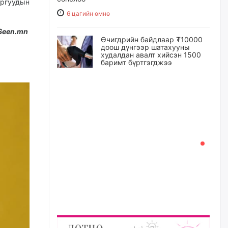
ургуудын
6 цагийн өмнө
Seen.mn
Өчигдрийн байдлаар ₮10000
доош дүнгээр шатахууны
худалдан авалт хийсэн 1500
баримт бүртгэгджээ
6 цагийн өмнө
Шатахуун олголтыг 50,000
төгрөгөөр хязгаарласныг
нэмэгдүүлж 100,000 төгрөгт
хүргэхээр судалж байгаа
7 цагийн өмнө
Ц.Сандаг-Очир: COP17 ба
COP31 хурлын уялдаа нь
Риогийн гурван конвенцын
нэгдсэн хэрэгжилтийг ахиулах
чухал алхам болно
8 цагийн өмнө