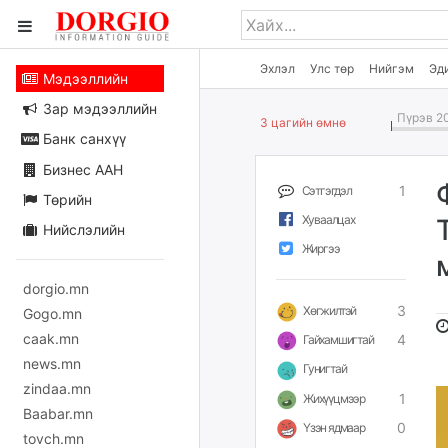
Эхлэл
Улс төр
Нийгэм
Эд
Мэдээллийн
Зар мэдээллийн
Пүрэв 20
3 цагийн өмнө
Банк санхүү
Бизнес ААН
1
Сэтгэгдэл
Төрийн
Хуваалцах
Нийслэлийн
Жиргээ
dorgio.mn
3
Хөгжилтэй
Gogo.mn
caak.mn
4
Гайхамшигтай
news.mn
Гунигтай
zindaa.mn
1
Жихүүцмээр
Baabar.mn
0
Үзэн ядмаар
tovch.mn