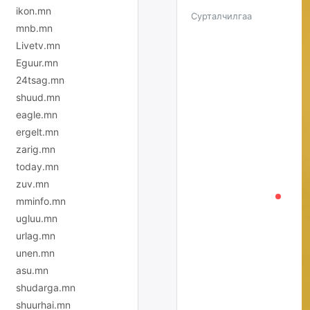
ikon.mn
Сурталчилгаа
mnb.mn
Livetv.mn
Eguur.mn
24tsag.mn
shuud.mn
eagle.mn
ergelt.mn
zarig.mn
today.mn
zuv.mn
mminfo.mn
ugluu.mn
urlag.mn
unen.mn
asu.mn
shudarga.mn
shuurhai.mn