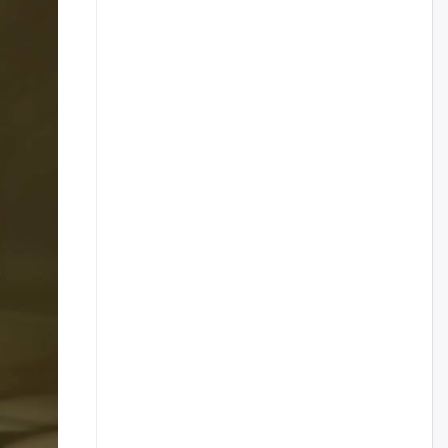
үйлчилгээний ажилтнуудын
ХАРИЛЦАА хандлагатай
холбоотой ГОМДОЛ их байгааг
дурдлаа
өчигдѳр
Бариста хийх нь залуусын
дунд яагаад трэнд болов
өчигдѳр
Өмгөөлөгч Б.Оюунбилэг:
"Урьхан" Б.Чинбат гэж хүн
бизнес хамтрагчаа гүтгэж
хууль хяналтын байгууллагаар
шалгуулж, торны цаана
суулгана гэх мэтээр дарамталдаг
өчигдѳр
Д.Амарбаясгалан:
Шатахууныхаа 97 хувийг нэг
улсаас авдаг хараат байдлаа
зогсоож, Арабын орнуудаас