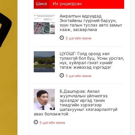
Шинэ
Их уншигдсан
Амралтын өдрүүдэд
Энхтайвны гүүрний баруун,
зүүн талын туслах авто замыг
хааж, засварлана
3 цагийн өмнө
ЦУОШГ: Голд ороод хөл
тулахгүй бол буц. Усны урсгал,
нүх, хуйлрал гэнэт хүнийг
татаж живэхэд хүргэдэг
3 цагийн өмнө
Б.Дашпүрэв: Аялал
жуулчлалын үйлчилгээ
эрхэлдэг иргэд таних
тэмдгийн хүрээгээр
шатахууныг хязгаарлалтгүй
авах боломжтой
5 цагийн өмнө