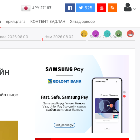
625
JPY 27.19₮
э
ярилцлага
КОНТЕНТ ЗАДЛАН
Хятад орноор
аа 2026 08 03
Ням 2026 08 02
Бямба 2026 08 01
йн
айл ньюс