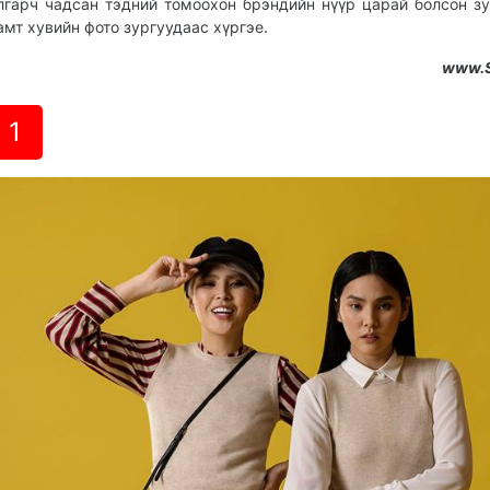
лгарч чадсан тэдний томоохон брэндийн нүүр царай болсон з
амт хувийн фото зургуудаас хүргэе.
www.
1