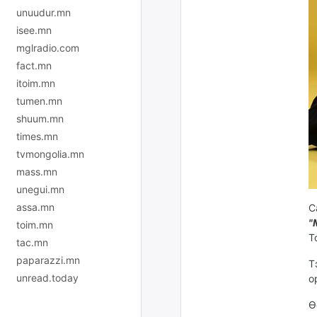
unuudur.mn
isee.mn
mglradio.com
fact.mn
itoim.mn
tumen.mn
shuum.mn
times.mn
tvmongolia.mn
mass.mn
unegui.mn
assa.mn
С
"
toim.mn
Т
tac.mn
paparazzi.mn
Т
unread.today
о
Ө