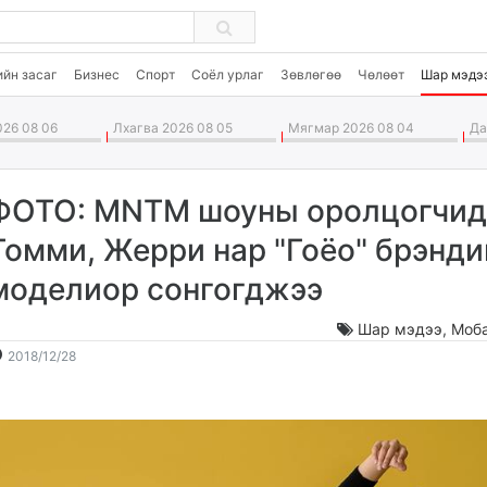
ийн засаг
Бизнес
Спорт
Соёл урлаг
Зөвлөгөө
Чөлөөт
Шар мэдэ
26 08 06
Лхагва 2026 08 05
Мягмар 2026 08 04
Дав
ФОТО: MNTM шоуны оролцогчид
Томми, Жерри нар "Гоёо" брэнди
моделиор сонгогджээ
Шар мэдээ
,
Моб
2018-
2026-
2018/12/28
12-
08-
28
07
09:50:18
19:06:56