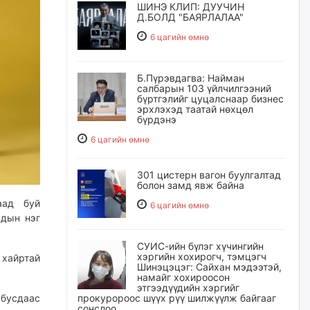
ШИНЭ КЛИП: ДУУЧИН
Д.БОЛД "БАЯРЛАЛАА"
6 цагийн өмнө
Б.Пүрэвдагва: Найман
салбарын 103 үйлчилгээний
бүртгэлийг цуцалснаар бизнес
эрхлэхэд таатай нөхцөл
бүрдэнэ
6 цагийн өмнө
301 цистерн вагон буулгалтад
болон замд явж байна
аад буй
6 цагийн өмнө
чдын нэг
СУИС-ийн бүлэг хүчингийн
хэргийн хохирогч, тэмцэгч
 хайртай
Шинэцэцэг: Сайхан мэдээтэй,
намайг хохироосон
этгээдүүдийн хэргийг
прокуророос шүүх рүү шилжүүлж байгааг
 бусдаас
сонслоо