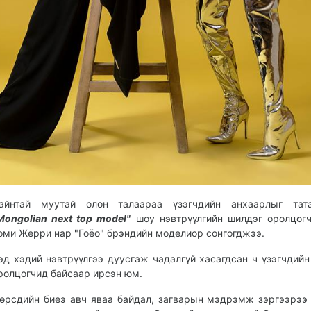
айнтай муутай олон талаараа үзэгчдийн анхаарлыг тат
Mongolian next top model"
шоу нэвтрүүлгийн шилдэг оролцог
оми Жерри нар "Гоёо" брэндийн моделиор сонгогджээ.
эд хэдий нэвтрүүлгээ дуусгаж чадалгүй хасагдсан ч үзэгчдийн
ролцогчид байсаар ирсэн юм.
өрсдийн биеэ авч яваа байдал, загварын мэдрэмж зэргээрээ