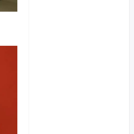
нийлүүлэх ажлыг сэргээх
ёстой
өчигдѳр
Худалдагч Н.Амарзаяа:
Дэлгүүрийн 32 хуудастай
өрийн дэвтэр долоо хоногт л
дүүрдэг
өчигдѳр
АИ-92 шатахууны нийлүүлэлт
тасралтгүй үргэлжилж байна
өчигдѳр
I ангийн цахим бүртгэл энэ
сарын 17-ноос эхэлнэ
өчигдѳр
Үндсэн хууль зөрчсөн
Х.Булгантуяа, үндэсний эв