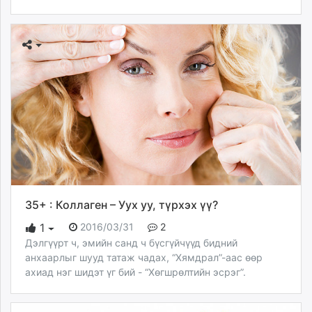
35+ : Коллаген – Уух уу, түрхэх үү?
2016/03/31
2
1
Дэлгүүрт ч, эмийн санд ч бүсгүйчүүд бидний
анхаарлыг шууд татаж чадах, “Хямдрал”-аас өөр
ахиад нэг шидэт үг бий - “Хөгшрөлтийн эсрэг”.