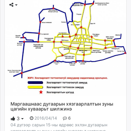
Маргаашнаас дугаарын хязгаарлалтын зуны
цагийн хуваарьт шилжинэ
2016/04/14
6
3
04 дүгээр сарын 15-ны өдрөөс эхлэн дугаарын
хязгаарлалтын зуны цагийн хуваарьт шилжинэ