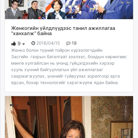
Женкогийн үйлдлүүдээс танил ажиллагаа
“ханхалж” байна
2016/04/15
19
9
Женко болон түүний тойрон хүрээлэгчдийн
Засгийн газрын баталгаат зээлээс, бондын хөрөнгөөс
мөнгө хулгайлсан нь үнэнд гүйцэгдэхийн хэрээр
хууль хүчний байгууллагын үйл ажиллагааг
саармагжуулах, үнэнийг гуйвуулах зорилгоор арга
ядсан, бохир технологийг хэрэгжүүлж ядан байна.