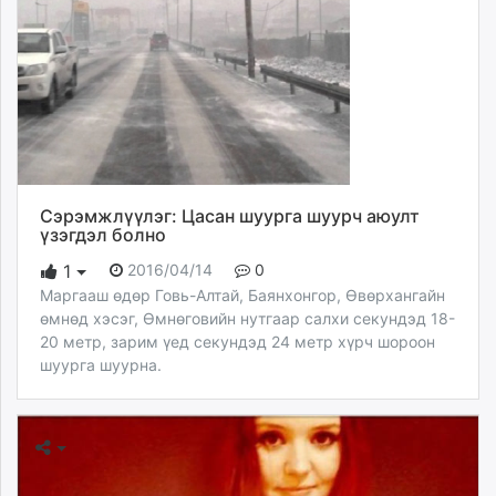
Сэрэмжлүүлэг: Цасан шуурга шуурч аюулт
үзэгдэл болно
2016/04/14
0
1
Маргааш өдөр Говь-Алтай, Баянхонгор, Өвөрхангайн
өмнөд хэсэг, Өмнөговийн нутгаар салхи секундэд 18-
20 метр, зарим үед секундэд 24 метр хүрч шороон
шуурга шуурна.