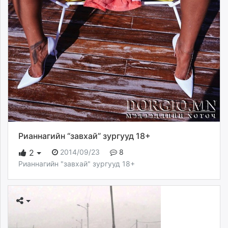
Рианнагийн “завхай” зургууд 18+
2014/09/23
8
2
Рианнагийн "завхай" зургууд 18+