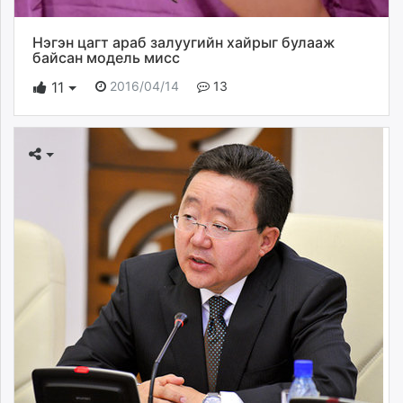
Нэгэн цагт араб залуугийн хайрыг булааж
байсан модель мисс
2016/04/14
13
11