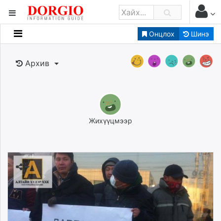
Онцлох
Шинэ
Мэдээллийн
Зар мэдээллийн
Архив
Банк санхүү
Бизнес ААН
Төрийн
Нийслэлийн
Жихүүцмээр
dorgio.mn
Gogo.mn
caak.mn
news.mn
zindaa.mn
Baabar.mn
tovch.mn