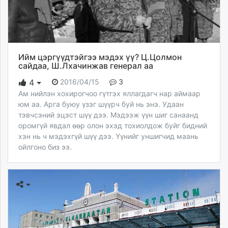
Ийм цэргүүдтэйгээ мэдэх үү? Ц.Цолмон
сайдаа, Ш.Лхачинжав генерал аа
2016/04/15
3
4
Ам нийлэн хохирогчоо гүтгэх яллагдагч нар аймаар
юм аа. Арга буюу үзэг шүүрч буй нь энэ. Удаан
тэвчсэний эцэст шүү дээ. Мэдээж үүн шиг санаанд
оромгүй явдал өөр олон эхэд тохиолдож буйг бидний
хэн нь ч мэдэхгүй шүү дээ. Үүнийг уншигчид маань
ойлгоно биз ээ.