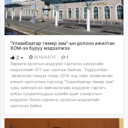
“Улаанбаатар төмөр зам”-ын долоон ажилтан
ХОМ-ээ буруу мэдээлжээ
2016/04/15
1
2
Хөрөнгө орлогын мэдүүлэг гаргасан хүмүүсийн
мэдээллийг АТГ-аас шалгаж байгаа. Тодруулбал
Авлигатай тэмцэх газар 2016 онд хийх төлөвлөгөөт
хяналт шалгалтын хүрээнд “Улаанбаатар төмөр зам”
хувь нийлүүлсэн нийгэмлэгийн мэдүүлэг гаргагч
албан тушаалтнуудын хувийн ашиг сонирхлын
мэдүүлэг болон хөрөнгө, орлогын мэдүүлгийг
шалгасан байна.