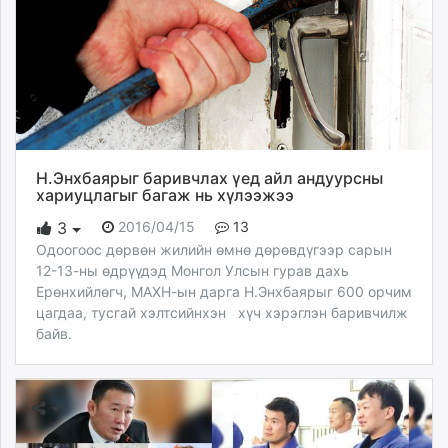
Н.Энхбаярыг баривчлах үед айл андуурсны
хариуцлагыг багаж нь хүлээжээ
2016/04/15
13
3
Одоогоос дөрвөн жилийн өмнө дөрөвдүгээр сарын
12-13-ны өдрүүдэд Монгол Улсын гурав дахь
Ерөнхийлөгч, МАХН-ын дарга Н.Энхбаярыг 600 орчим
цагдаа, тусгай хэлтсийнхэн хүч хэрэглэн баривчилж
байв.