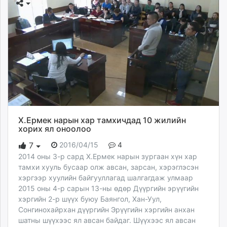
Х.Ермек нарын хар тамхичдад 10 жилийн
хорих ял оноолоо
2016/04/15
4
7
2014 оны 3-р сард Х.Ермек нарын зургаан хүн хар
тамхи хууль бусаар олж авсан, зарсан, хэрэглэсэн
хэргээр хуулийн байгууллагад шалгагдаж улмаар
2015 оны 4-р сарын 13-ны өдөр Дүүргийн эрүүгийн
хэргийн 2-р шүүх буюу Баянгол, Хан-Уул,
Сонгинохайрхан дүүргийн Эрүүгийн хэргийн анхан
шатны шүүхээс ял авсан байдаг. Шүүхээс ял авсан