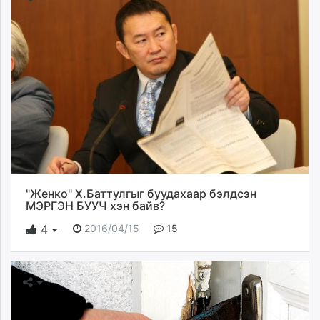
"Женко" Х.Баттулгыг буудахаар бэлдсэн
МЭРГЭН БУУЧ хэн байв?
2016/04/15
15
4