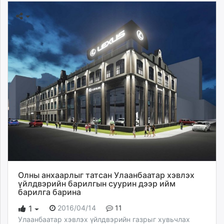
Олны анхаарлыг татсан Улаанбаатар хэвлэх
үйлдвэрийн барилгын суурин дээр ийм
барилга барина
2016/04/14
11
1
Улаанбаатар хэвлэх үйлдвэрийн газрыг хувьчлах