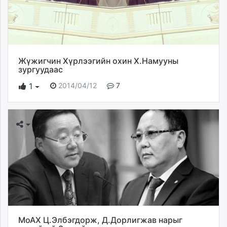
Жүжигчин Хүрлээгийн охин Х.Намууны
зургуудаас
2014/04/12
7
1
МоАХ Ц.Элбэгдорж, Д.Дорлигжав нарыг