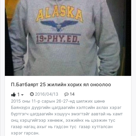
П.Батбаярт 25 жилийн хорих ял оноолоо
2016/04/13
14
1
2015 оны 11-р сарын 26-27-нд шилжих шөнө
Баянзүрх дүүргийн цагдаагийн хэлтсийн ахлах хэрэг
бүртгэгч цагдаагийн хошууч эмэгтэйг аавтай нь хамт
онц хэрцгийгээр хөнөөж, ээжийнх нь цээжин тус
газар нагац ахыг нь гэдсэн тус газар хутгалсан
хэрэг гарсан.