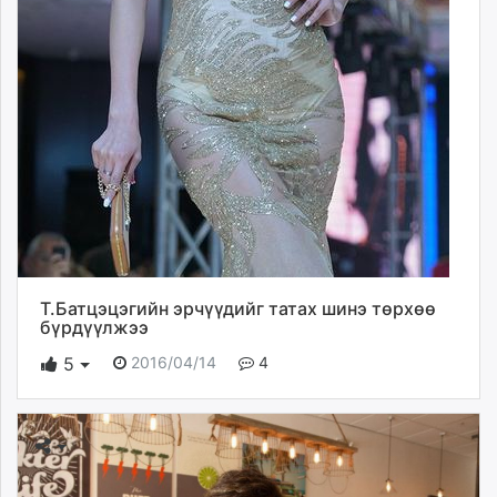
Т.Батцэцэгийн эрчүүдийг татах шинэ төрхөө
бүрдүүлжээ
2016/04/14
4
5