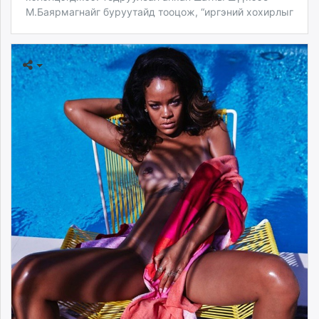
М.Баярмагнайг буруутайд тооцож, “иргэний хохирлыг