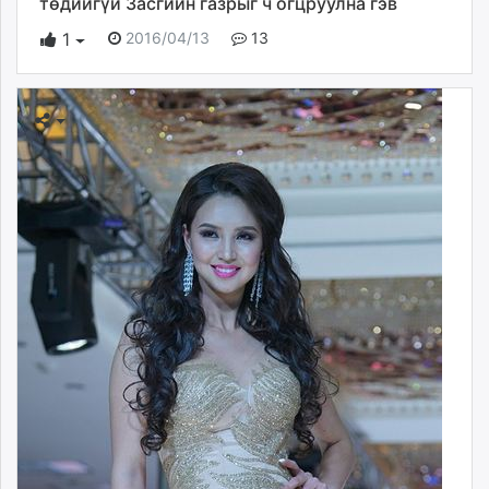
төдийгүй Засгийн газрыг ч огцруулна гэв
2016/04/13
13
1