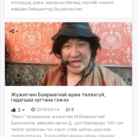
этгээдүүд давж заалдсан бөгөөд хэргийг нэмэлт
мөрдөн байцаалтад буцаасан юм.
Жүжигчин Баярмагнай өрөө төлөхгүй,
гадагшаа зугтана гэжээ
2016/04/14
8
3
“Маск” продакшны жүжигчин М.Баярмагнай
Баянхонгор аймгийн иргэн Д. Цогтбаатараас 100 сая
төгрөг залилсан гэх хэрэг хоёр шатны шүүхээр
хэлэлцэгджээ. Тодруулбал анхан шатны шүүхээс