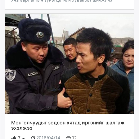
Монголчуудыг зодсон хятад иргэнийг шалгаж
эхэлжээ
2016/04/14
12
7