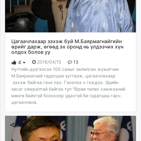
unuudur.mn
isee.mn
mglradio.com
fact.mn
itoim.mn
Цагаачлахаар зэхэж буй М.Баярмагнайгийн
tumen.mn
өрийг дарж, өгөөд эх оронд нь үлдээчих хүн
олдох болов уу
shuum.mn
times.mn
2016/04/15
13
4
tvmongolia.mn
Нутгийн дүүгээсээ 100 саяыг залилсан жүжигчин
М.Баярмагнай гадагшаа зугтааж, цагаачлахаар
mass.mn
зэхэж байгаа гэнэ лээ. Гэнэлээ ч гэждээ. Эдийн
unegui.mn
засаг хямралтай байгаа тул “Өрөө төлөх хэмжээний
assa.mn
мөнгө байхгүй болохоор удахгүй би гадагшаа гарч
toim.mn
цагаачлана.
tac.mn
paparazzi.mn
unread.today