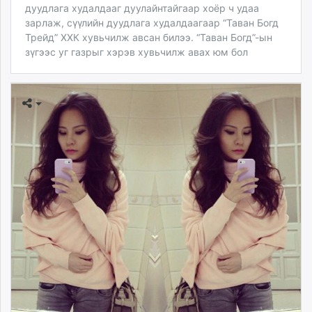
дуудлага худалдааг дуулайнтайгаар хоёр ч удаа
зарлаж, сүүлийн дуудлага худалдаагаар “Таван Богд
Трейд” ХХК хувьчилж авсан билээ. “Таван Богд”-ын
зүгээс уг газрыг хэрэв хувьчилж авах юм бол