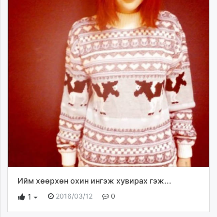
Ийм хөөрхөн охин ингэж хувирах гэж...
2016/03/12
0
1