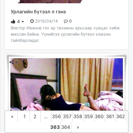
Урлагийн бүтээл л гэнэ
2016/04/14
0
4
Виктор Иванов гэх эр тахианы арьсаар хувцас хийж
өмссөн байна. Үүнийгээ урлагийн бүтээл хэмээн
тайлбарладаг.
«
1
2
...
356
357
358
359
360
361
362
363
364
»