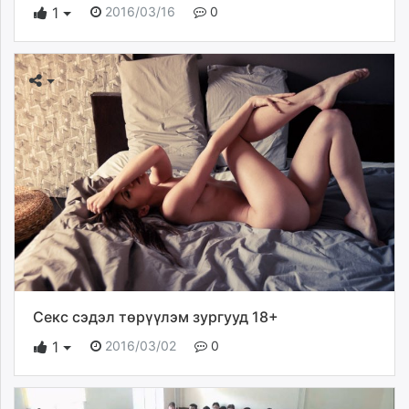
2016/03/16
0
1
Секс сэдэл төрүүлэм зургууд 18+
2016/03/02
0
1