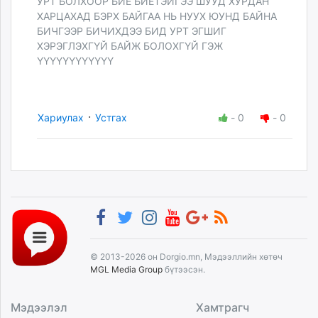
УРТ БОЛХООР БИЕ БИЕТЭЙГЭЭ ШУУД ХУРДАН
ХАРЦАХАД БЭРХ БАЙГАА НЬ НУУХ ЮУНД БАЙНА
БИЧГЭЭР БИЧИХДЭЭ БИД УРТ ЭГШИГ
ХЭРЭГЛЭХГҮЙ БАЙЖ БОЛОХГҮЙ ГЭЖ
ҮҮҮҮҮҮҮҮҮҮҮҮ
·
Хариулах
Устгах
-
0
-
0
© 2013-2026 он Dorgio.mn, Мэдээллийн хөтөч
MGL Media Group
бүтээсэн.
Мэдээлэл
Хамтрагч