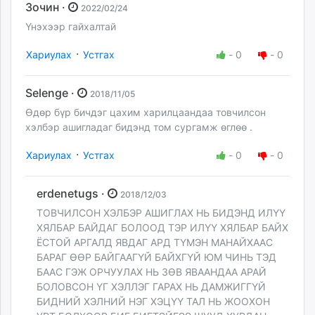
Зочин ·
2022/02/24
Үнэхээр гайхалтай
·
Хариулах
Устгах
-
0
-
0
Selenge ·
2018/11/05
Өдөр бүр бичдэг цахим харилцаандаа товчилсон
хэлбэр ашигладаг бидэнд том сургамж өглөө .
·
Хариулах
Устгах
-
0
-
0
erdenetugs ·
2018/12/03
ТОВЧИЛСОН ХЭЛБЭР АШИГЛАХ НЬ БИДЭНД ИЛҮҮ
ХЯЛБАР БАЙДАГ БОЛООД ТЭР ИЛҮҮ ХЯЛБАР БАЙХ
ЁСТОЙ АРГАЛД ЯВДАГ АРД ТҮМЭН МАНАЙХААС
БАРАГ ӨӨР БАЙГААГҮЙ БАЙХГҮЙ ЮМ ЧИНЬ ТЭД
БААС ГЭЖ ОРЧУУЛАХ НЬ ЗӨВ ЯВААНДАА АРАЙ
БОЛОВСОН ҮГ ХЭЛЛЭГ ГАРАХ НЬ ДАМЖИГГҮЙ
БИДНИЙ ХЭЛНИЙ НЭГ ХЭЦҮҮ ТАЛ НЬ ЖООХОН