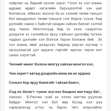
хайрлах нь бидний эрхэм үүрэг. Гэтэл эх хэл маань
unuudur.mn
өдрөөс өдөрт хөгжлийн бэрхшээлтэй хүн шиг
isee.mn
болчихож. Иймээс мунхаг би эх хэлний төлөө тэмцэл
mglradio.com
бол амьдралын төлөө тэмцэж гэж бодож сууна. Бид
fact.mn
дэлхийн хаана ч байхгүй нандин сайхан баялаг хэлтэй
ард түмэн. Монголчууд бид эх эхээ хүндэтгэн
itoim.mn
дээдэлж эх хэлнийхээ яруу сайхныг дэлхийд түгээж
tumen.mn
чадвал дэлхийн хэл болгож бүрэн боломж бий. Эх
shuum.mn
хэл маань өвөг дээдсээс бидэнд үлдсэн юугаар ч
times.mn
орлуулашгүй цул эрдэнэ гэдгийг зүрхэн тарни мэт
tvmongolia.mn
санах хэрэгтэй.
mass.mn
Чихний чимэг болсон аялгуу сайхан монгол хэл,
unegui.mn
assa.mn
Чин зоригт өвгөд дээдсийн минь өв их эрдэнэ.
toim.mn
Сонсох бүр яруу баялгийг гайхан баясч,
tac.mn
paparazzi.mn
Сод их билэгт түмэн юүгээн бишрэн магтмуу би!..
.
хэмээн Б.Ренчин гуай эх хэлээ магтан дуулсан
unread.today
байдаг. Монгол хэл бол өөр бусад хэл рүү
хөрвүүлэхэд утгыг нь бүрэн төгс илэрхийлж