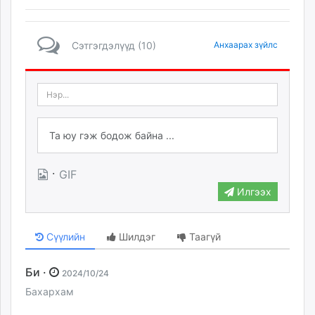
Сэтгэгдэлүүд (10)
Анхаарах зүйлс
·
GIF
Илгээх
Сүүлийн
Шилдэг
Таагүй
Би ·
2024/10/24
Бахархам