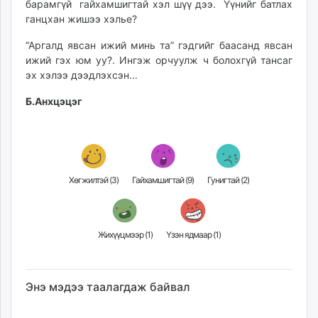
барамгүй гайхамшигтай хэл шүү дээ. Үүнийг батлах
ганцхан жишээ хэлье?
“Аргалд явсан ижий минь та” гэдгийг баасанд явсан
ижий гэх юм уу?. Ингэж орчуулж ч болохгүй тансаг
эх хэлээ дээдлэхсэн...
Б.Анхцэцэг
Хөгжилтэй (
3
)
Гайхамшигтай (
9
)
Гунигтай (
2
)
Жихүүцмээр (
1
)
Үзэн ядмаар (
1
)
Энэ мэдээ таалагдаж байвал