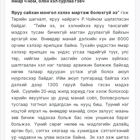
Ямар ч ном, олон хэл сурлаа гэвч
ikon.mn
Яруу сайхан монгол хэлээ мартаж болохгүй ээ”
гэж
mnb.mn
Төрийн шагналт, яруу найрагч Р.Чойном шүлэглэсэн
Livetv.mn
байдаг. “Тийм ээ, эх хэлнийхээ яруу тансагийг
Eguur.mn
мэдрэх тусам бичихгүй магтан дуулахгүй байхын
24tsag.mn
аргагүй юм. Өнөөдөр манай дэлхийн хүн ам 6000
shuud.mn
орчим хэлээр ярилцаж байна. Тухайн үндэстэн ямар
eagle.mn
хэлээр ярилцах нь үндэс угсаа төдийгүй түүх, улс
төр, нийгэм эдийн засгийн олон хүчин зүйлээс
ergelt.mn
шалтгаалан хэл нэг талаар арвижин баяжиж байхад
zarig.mn
нөгөө талаар ядууран устаж үгүй болох аюул
today.mn
нүүрлэсээр байдаг. Ийм аюул тулгараад байгаа хэл
zuv.mn
дэлхий дээр 1300 гаруй байна гэсэн мэдээ
mminfo.mn
бий. Сүүлийн 20-иод жилд зориуд гэж хэлж болохоор
харийн явуулгын үр дүнд манай соёл, боловсролын
ugluu.mn
тусгаар тогтнол алдагдсан нь нууц биш. Түүний нэг
urlag.mn
ноцтой илрэл нь өнөөдөр манайд олон залуус маань
unen.mn
зөв бичиж чадахаа больж бас ном уншихаа бараг
asu.mn
больжээ. Үүний сөрөг нөлөө нь мэдлэгийн далайц
shudarga.mn
өргөн бус, сэтгэх хязгаар нь хумигдаж сэтгэлгээний
ур чадавхи нь улам мохож байна. Эх хэл ээж шигээ
shuurhai.mn