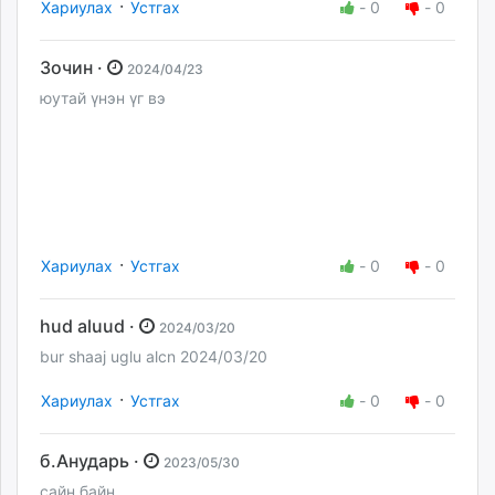
·
Хариулах
Устгах
-
0
-
0
Зочин ·
2024/04/23
юутай үнэн үг вэ
·
Хариулах
Устгах
-
0
-
0
hud aluud ·
2024/03/20
bur shaaj uglu alcn 2024/03/20
·
Хариулах
Устгах
-
0
-
0
б.Анударь ·
2023/05/30
сайн байн