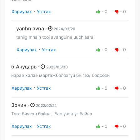
·
Хариулах
Устгах
-
0
-
0
yanhn avna ·
2024/03/20
taniig mnaih tooj avahguine uuchlaarai
·
Хариулах
Устгах
-
0
-
0
б.Анударь ·
2023/05/30
нэрээ хэлээ мартажболохгүй бн гэж бодсоон
·
Хариулах
Устгах
-
0
-
0
Зочин ·
2022/02/24
Төгс бичсэн байна. Бас үнэн үг байна
·
Хариулах
Устгах
-
0
-
0