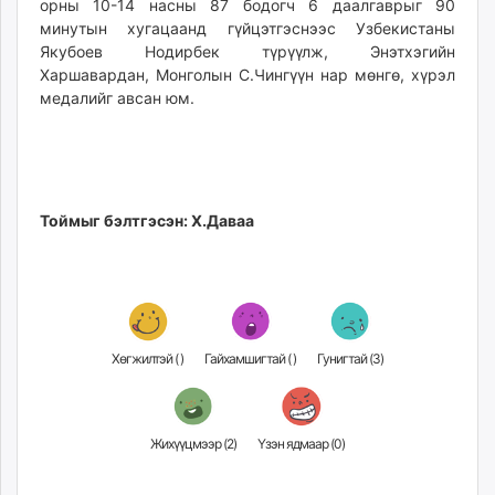
орны 10-14 насны 87 бодогч 6 даалгаврыг 90
минутын хугацаанд гүйцэтгэснээс Узбекистаны
Якубоев Нодирбек түрүүлж, Энэтхэгийн
Харшавардан, Монголын С.Чингүүн нар мөнгө, хүрэл
медалийг авсан юм.
Тоймыг бэлтгэсэн: Х.Даваа
Хөгжилтэй (
)
Гайхамшигтай (
)
Гунигтай (
3
)
Жихүүцмээр (
2
)
Үзэн ядмаар (
0
)