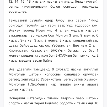
12, 14, 16, 18 хүртэлх насны ангилалд блиц (түргэн),
рапид (түргэвчилсэн) болон сонгодог төрлүүдэд
өрсөлдлөө.
Тэмцээний сүүлийн өдөр буюу энэ сарын 14-нд
сонгодог төрлийн дүн гарч аваргууд тодорсон юм.
Энэхүү төрөлд Иран улс 4 алтан медаль хүртсэн
амжилтаар тэргүүлсэн бол Монгол 3 алт, 9 мөнгө, 6
хүрэл, Энэтхэг 3 алт, 2 мөнгө, 3 хүрэл медальтайгаар
удаах байруудад орлоо. Узбекистан, Вьетнам 2 алт,
Киргизстан, Казахстан, БНСУ-ын багаас тус бүр 1
мөнгөн медаль хүртсэн бол БНХАУ-ын баг тамирчид 2
хүрэл медаль авсан байна.
Энэ удаагийн тэмцээнд 6 хүртэлх насны ангиллыг
Монголын шатрын холбооны саналаар оруулсан
бөгөөд хөвгүүдээс Узбекистаны Бегмуратов Хумоюн,
Монголын Г.Энх-Уянга нар тивийн анхны аварга
цолыг хүртлээ.
Өсвөрийн шатарчдын тивийн аваргын үеэр шатрын
спортын нэгэн төрөл бодлого бодолтын тэмцээнд 10