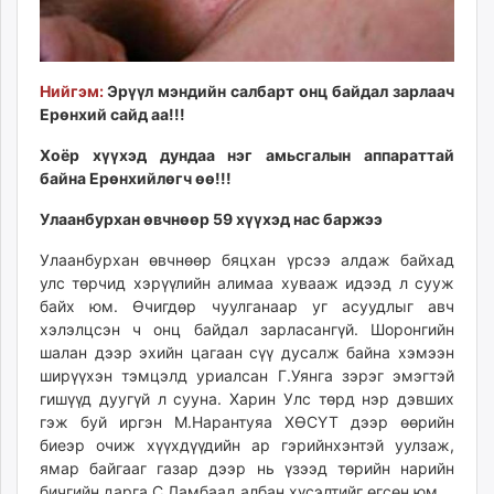
Нийгэм:
Эрүүл мэндийн салбарт онц байдал зарлаач
Ерөнхий сайд аа!!!
Хоёр хүүхэд дундаа нэг амьсгалын аппараттай
байна Ерөнхийлөгч өө!!!
Улаанбурхан өвчнөөр 59 хүүхэд нас баржээ
Улаанбурхан өвчнөөр бяцхан үрсээ алдаж байхад
улс төрчид хэрүүлийн алимаа хувааж идээд л сууж
байх юм. Өчигдөр чуулганаар уг асуудлыг авч
хэлэлцсэн ч онц байдал зарласангүй. Шоронгийн
шалан дээр эхийн цагаан сүү дусалж байна хэмээн
ширүүхэн тэмцэлд уриалсан Г.Уянга зэрэг эмэгтэй
гишүүд дуугүй л сууна. Харин Улс төрд нэр дэвших
гэж буй иргэн М.Нарантуяа ХӨСҮТ дээр өөрийн
биеэр очиж хүүхдүүдийн ар гэрийнхэнтэй уулзаж,
ямар байгааг газар дээр нь үзээд төрийн нарийн
бичгийн дарга С.Ламбаад албан хүсэлтийг өгсөн юм.