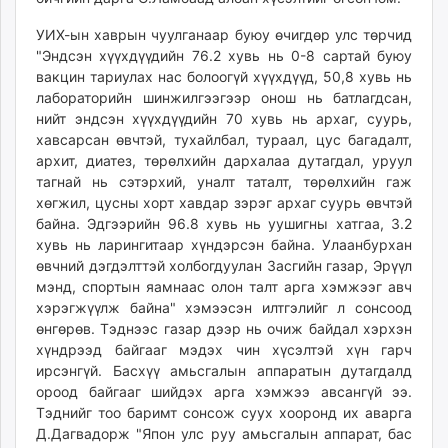
УИХ-ын хаврын чуулганаар буюу өчигдөр улс төрчид
"Эндсэн хүүхдүүдийн 76.2 хувь нь 0-8 сартай буюу
вакцин тариулах нас болоогүй хүүхдүүд, 50,8 хувь нь
лабораторийн шинжилгээгээр онош нь батлагдсан,
нийт эндсэн хүүхдүүдийн 70 хувь нь архаг, суурь,
хавсарсан өвчтэй, тухайлбал, тураал, цус багадалт,
архит, диатез, төрөлхийн дархалаа дутагдал, уруул
тагнай нь сэтэрхий, уналт таталт, төрөлхийн гаж
хөгжил, цусны хорт хавдар зэрэг архаг суурь өвчтэй
байна. Эдгээрийн 96.8 хувь нь уушигны хатгаа, 3.2
хувь нь ларингитаар хүндэрсэн байна. Улаанбурхан
өвчний дэгдэлттэй холбогдуулан Засгийн газар, Эрүүл
мэнд, спортын яамнаас олон талт арга хэмжээг авч
хэрэгжүүлж байна" хэмээсэн илтгэлийг л сонсоод
өнгөрөв. Тэднээс газар дээр нь очиж байдал хэрхэн
хүндрээд байгааг мэдэх чин хүсэлтэй хүн гарч
ирсэнгүй. Басхүү амьсгалын аппаратын дутагдалд
ороод байгааг шийдэх арга хэмжээ авсангүй ээ.
Тэднийг тоо баримт сонсож суух хооронд их аварга
Д.Дагвадорж "Япон улс руу амьсгалын аппарат, бас