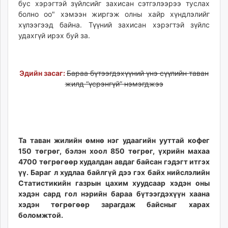
бус хэрэгтэй зүйлсийг захисан сэтгэлээрээ туслах
болно оо" хэмээн жиргэж олны хайр хүндлэлийг
хүлээгээд байна. Түүний захисан хэрэгтэй зүйлс
удахгүй ирэх буй за.
Эдийн засаг:
Бараа бүтээгдэхүүний үнэ сүүлийн таван
жилд “үсрэнгүй” нэмэгджээ
Та таван жилийн өмнө нэг удаагийн ууттай кофег
150 төгрөг, бэлэн хоол 850 төгрөг, үхрийн махаа
4700 төгрөгөөр худалдан авдаг байсан гэдэгт итгэх
үү. Бараг л худлаа байлгүй дээ гэх байх нийслэлийн
Статистикийн газрын цахим хуудсаар хэдэн оны
хэдэн сард гол нэрийн бараа бүтээгдэхүүн хаана
хэдэн төгрөгөөр зарагдаж байсныг харах
боломжтой.