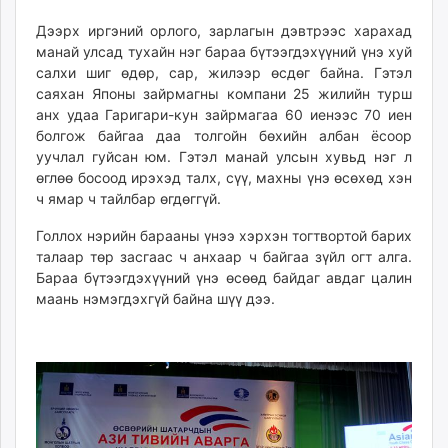
Дээрх иргэний орлого, зарлагын дэвтрээс харахад
манай улсад тухайн нэг бараа бүтээгдэхүүний үнэ хуй
салхи шиг өдөр, сар, жилээр өсдөг байна. Гэтэл
саяхан Японы зайрмагны компани 25 жилийн турш
анх удаа Гаригари-кун зайрмагаа 60 иенээс 70 иен
болгож байгаа даа толгойн бөхийн албан ёсоор
уучлал гуйсан юм.
Гэтэл манай улсын хувьд нэг л
өглөө босоод ирэхэд талх, сүү, махны үнэ өсөхөд хэн
ч ямар ч тайлбар өгдөггүй.
Голлох нэрийн барааны үнээ хэрхэн тогтвортой барих
талаар төр засгаас ч анхаар ч байгаа зүйл огт алга.
Бараа бүтээгдэхүүний үнэ өсөөд байдаг авдаг цалин
маань нэмэгдэхгүй байна шүү дээ.