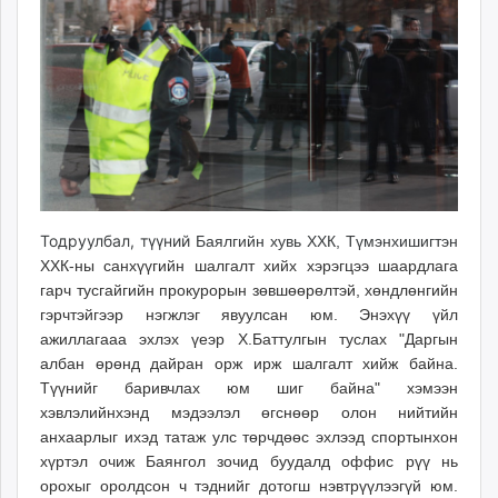
Тодруулбал, түүний
Баялгийн хувь ХХК, Түмэнхишигтэн
ХХК-ны санхүүгийн шалгалт хийх хэрэгцээ шаардлага
гарч тусгайгийн
прокурорын зөвшөөрөлтэй, хөндлөнгийн
гэрчтэйгээр нэгжлэг явуулсан юм. Энэхүү үйл
ажиллагааа эхлэх үеэр Х.Баттулгын туслах "Даргын
албан өрөнд дайран орж ирж шалгалт хийж байна.
Түүнийг баривчлах юм шиг байна" хэмээн
хэвлэлийнхэнд мэдээлэл өгснөөр олон нийтийн
анхаарлыг ихэд татаж улс төрчдөөс эхлээд спортынхон
хүртэл очиж
Баянгол зочид буудалд оффис рүү нь
орохыг оролдсон ч тэднийг дотогш нэвтрүүлээгүй юм.