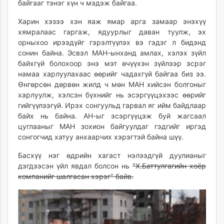
байгааг тэнэг хүн ч мэдэж байгаа.
Харин хэзээ хэн яаж ямар арга замаар энэхүү
хямралаас гаргаж, ядуурлыг даван туулж, эх
орныхоо ирээдүйг гэрэлтүүлэх вэ гэдэг л бидэнд
сонин байна. Эсвэл МАН-ынханд амлах, хэлэх зүйл
байхгүй болохоор энэ мэт өчүүхэн зүйлээр эсрэг
намаа харлуулахаас өөрийг чадахгүй байгаа биз ээ.
Өнгөрсөн дөрвөн жилд ч мөн МАН хийсэн болгоныг
харлуулж, хэлсэн бүхнийг нь эсэргүүцэхээс өөрийг
гийгүүлээгүй. Ирэх сонгуульд гарвал яг ийм байдлаар
байх нь байна. АН-ыг эсэргүүцэж буй жагсаал
цуглааныг МАН зохион байгуулдаг гэдгийг иргэд
сонгогчид хатуу анхаарчих хэрэгтэй байна шүү.
Басхүү нэг өдрийн хагаст нэлээдгүй дуулианыг
дэгдээсэн үйл явдал болсон нь
"Х.Баттулгагийн хоёр
компанийг шалгасан хэрэг" байв.