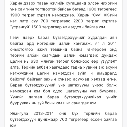
Харин дээрх таван жилийн хугацаанд элсэн чихрийн
үнэ хамгийн тогтвортой байсан бөгөөд 1600 төгрөгөөс
1900 төгрөг хүртэл нэмэгджээ. Харин “
Сүү” ХК-ийн
нэг литр сүү 700 төгрөгөөс 2200 төгрөг хүртлээ
“үсрэнгүй” 1500 төгрөгөөр нэмэгдсэн байгаа юм.
Гэвч дээрх бараа бүтээгдэхүүнийг худалдан авч
байгаа ард иргэдийн цалин хангамж, яг л 2011
оныхтойгоо ижил төвшинд байна. Өнгөрсөн онд
төрийн албан хаагчдын цалин нэмэгдэж дундаж
цалин нь 630 мянган төгрөг болсноос өөр үзүүлэлт
алга. Төрийн албан хаагчдаас гадна хувийн аж ахуйн
нэгжүүдийн цалин нэмэгдсэн зүйл ч амьдралд
байхгүй байгааг захын хүнээс асуухад хэлээд өгнө.
Бараа бүтээгдэхүүний үнэ шатахууны үнээс болж
нэмэгдсэн юм бол одоо шатахууны үнэ буурлаа.
Үүнийг дагаад бараа бүтээгдэхүүнийхээ үнийг
бууруулах нь зүй ёсны юм шиг санагдах юм.
Ялангуяа 2013-2014 онд бүх төрлийн бараа
бүтээгдэхүүн дунджаар 700 төгрөгөөр өссөн байгаа
юм.