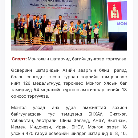
Спорт:
Монголын шатарчид багийн дүнгээр тэргүүлэв
Өсвөрийн шатарчдын Азийн аваргын блиц, рапид
болон сонгодог гэсэн гурван төрлийн тэмцээнээс
нийт 126 медальтнууд төрснөөс Монгол Улсын баг
тамирчид 54 медалийг хүртсэн амжилтаар тивийн 18
орноос тэргүүлэв.
Монгол улсад анх удаа амжилттай зохион
байгуулагдсан тус тэмцээнд БНХАУ, Энэтхэг,
Узбекстан, Австрали, Шинэ Зеланд, АНЭУ, Вьетнам,
Иемен, Индонези, Иран, БНСУ, Монгол зэрэг 18
улсын 470 гаруй өсвөрийн шилдэг шатарчид 6, 8, 10,