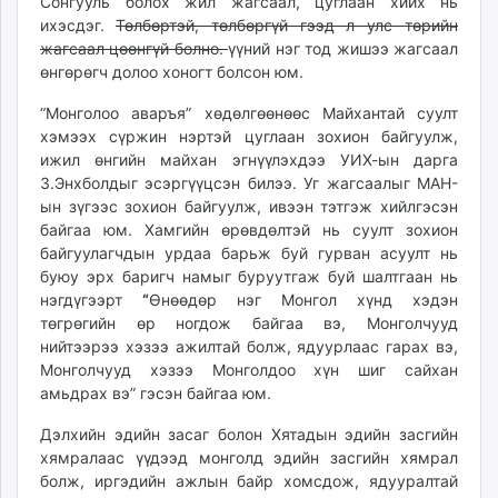
Сонгууль болох жил жагсаал, цуглаан хийх нь
unuudur.mn
ихэсдэг.
Төлбөртэй, төлбөргүй гээд л улс төрийн
isee.mn
жагсаал цөөнгүй болно.
үүний нэг тод жишээ жагсаал
өнгөрөгч долоо хоногт болсон юм.
mglradio.com
fact.mn
“Монголоо аваръя” хөдөлгөөнөөс Майхантай суулт
itoim.mn
хэмээх сүржин нэртэй цуглаан зохион байгуулж,
tumen.mn
ижил өнгийн майхан эгнүүлэхдээ УИХ-ын дарга
З.Энхболдыг эсэргүүцсэн билээ. Уг жагсаалыг МАН-
shuum.mn
ын зүгээс зохион байгуулж, ивээн тэтгэж хийлгэсэн
times.mn
байгаа юм. Хамгийн өрөвдөлтэй нь суулт зохион
tvmongolia.mn
байгуулагчдын урдаа барьж буй гурван асуулт нь
mass.mn
буюу эрх баригч намыг буруутгаж буй шалтгаан нь
unegui.mn
нэгдүгээрт
“
Өнөөдөр нэг Монгол хүнд хэдэн
төгрөгийн өр ногдож байгаа вэ, Монголчууд
assa.mn
нийтээрээ хэзээ ажилтай болж, ядуурлаас гарах вэ,
toim.mn
Монголчууд хэзээ Монголдоо хүн шиг сайхан
tac.mn
амьдрах вэ” гэсэн байгаа юм.
paparazzi.mn
Дэлхийн эдийн засаг болон Хятадын эдийн засгийн
unread.today
хямралаас үүдээд монголд эдийн засгийн хямрал
болж, иргэдийн ажлын байр хомсдож, ядууралтай