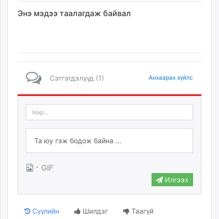
Энэ мэдээ таалагдаж байвал
Сэтгэгдэлүүд (1)
Анхаарах зүйлс
·
GIF
Илгээх
Сүүлийн
Шилдэг
Таагүй