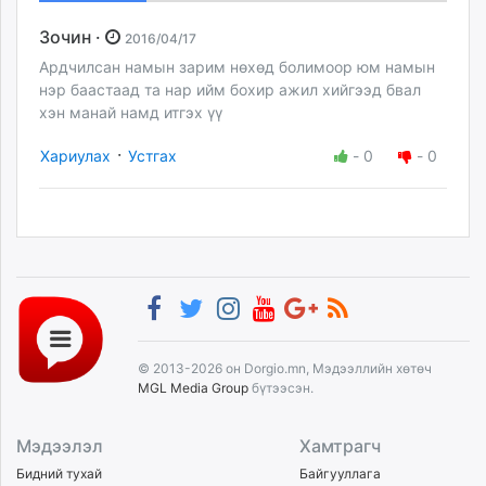
Зочин ·
2016/04/17
Ардчилсан намын зарим нөхөд болимоор юм намын
нэр баастаад та нар ийм бохир ажил хийгээд бвал
хэн манай намд итгэх үү
·
Хариулах
Устгах
-
0
-
0
© 2013-2026 он Dorgio.mn, Мэдээллийн хөтөч
MGL Media Group
бүтээсэн.
Мэдээлэл
Хамтрагч
Бидний тухай
Байгууллага