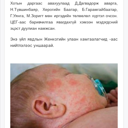
Хотын даргаас авахуулаад Д.Дагвадорж аварга,
Н.Түвшинбаяр, Херогийн Баатар, Б.Гарамгайбаатар,
Г.Уянга, М.Зоригт мөн иргэдийн төлөөлөл хүртэл очсон.
ЦЕГ-аас баривчилгаа явагдахгүй хэмээн мэдэгдсний
эцэст дуулиан намжсан.
Энэ үйл явдлын Женкогийн улаан хамгаалагчид -аас
нийтлэлээс уншаарай.