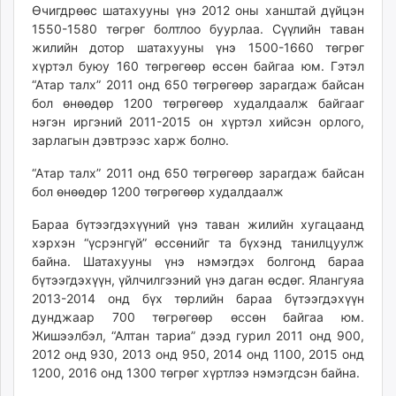
Өчигдрөөс
шатахууны үнэ 2012 оны ханштай дүйцэн
1550-1580 төгрөг болтлоо буурлаа. Сүүлийн таван
жилийн дотор шатахууны үнэ 1500-1660 төгрөг
хүртэл буюу 160 төгрөгөөр өссөн байгаа юм. Гэтэл
“Атар талх” 2011 онд 650 төгрөгөөр зарагдаж байсан
бол өнөөдөр 1200 төгрөгөөр худалдаалж байгааг
нэгэн иргэний 2011-2015 он хүртэл хийсэн орлого,
зарлагын дэвтрээс харж болно.
“Атар талх” 2011 онд 650 төгрөгөөр зарагдаж байсан
бол өнөөдөр 1200 төгрөгөөр худалдаалж
Бараа бүтээгдэхүүний үнэ таван жилийн хугацаанд
хэрхэн “үсрэнгүй” өссөнийг та бүхэнд танилцуулж
байна. Шатахууны үнэ нэмэгдэх болгонд бараа
бүтээгдэхүүн, үйлчилгээний үнэ даган өсдөг. Ялангуяа
2013-2014 онд бүх төрлийн бараа бүтээгдэхүүн
дунджаар 700 төгрөгөөр өссөн байгаа юм.
Жишээлбэл, “Алтан тариа” дээд гурил 2011 онд 900,
2012 онд 930, 2013 онд 950, 2014 онд 1100, 2015 онд
1200, 2016 онд 1300 төгрөг хүртлээ нэмэгдсэн байна.