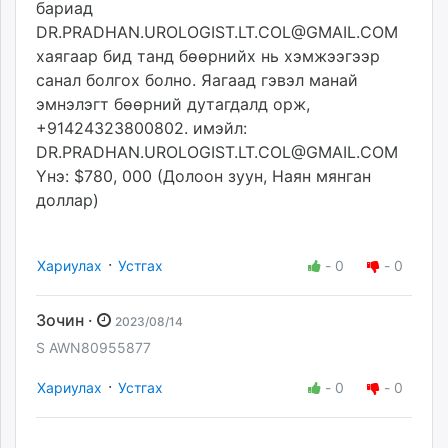
бариад
DR.PRADHAN.UROLOGIST.LT.COL@GMAIL.COM
хаягаар бид танд бөөрнийх нь хэмжээгээр
санал болгох болно. Яагаад гэвэл манай
эмнэлэгт бөөрний дутагдалд орж,
+91424323800802. имэйл:
DR.PRADHAN.UROLOGIST.LT.COL@GMAIL.COM
Yнэ: $780, 000 (Долоон зуун, Наян мянган
доллар)
·
Хариулах
Устгах
-
0
-
0
Зочин ·
2023/08/14
S AWN80955877
·
Хариулах
Устгах
-
0
-
0