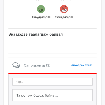
Жихүүцмээр (
0
)
Үзэн ядмаар (
0
)
Энэ мэдээ таалагдаж байвал
Сэтгэгдэлүүд (3)
Анхаарах зүйлс