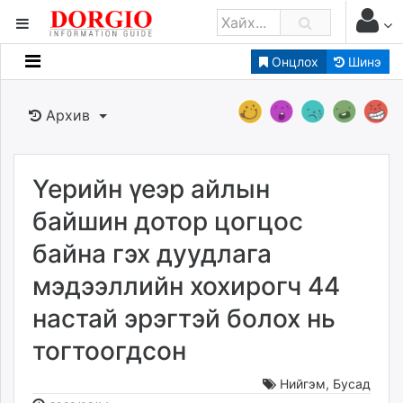
Онцлох
Шинэ
Мэдээллийн
Зар мэдээллийн
Архив
Банк санхүү
Бизнес ААН
Төрийн
Үерийн үеэр айлын
Нийслэлийн
байшин дотор цогцос
байна гэх дуудлага
dorgio.mn
мэдээллийн хохирогч 44
Gogo.mn
caak.mn
настай эрэгтэй болох нь
news.mn
тогтоогдсон
zindaa.mn
Baabar.mn
Нийгэм
,
Бусад
tovch.mn