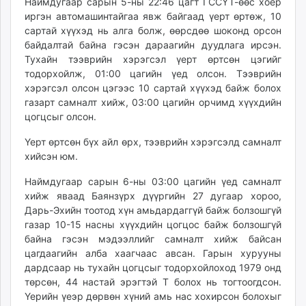
Наймдугаар сарын 5-ны 22:46 цагт ГССҮТ-өөс хоёр
иргэн автомашинтайгаа явж байгаад үерт өртөж, 10
сартай хүүхэд нь алга болж, өөрсдөө шоконд орсон
байдалтай байна гэсэн дараагийн дуудлага ирсэн.
Тухайн тээврийн хэрэгсэл үерт өртсөн цэгийг
тодорхойлж, 01:00 цагийн үед олсон. Тээврийн
хэрэгсэл олсон цэгээс 10 сартай хүүхэд байж болох
газарт самналт хийж, 03:00 цагийн орчимд хүүхдийн
цогцсыг олсон.
Үерт өртсөн бүх айл өрх, тээврийн хэрэгсэлд самналт
хийсэн юм.
Наймдугаар сарын 6-ны 03:00 цагийн үед самналт
хийж яваад Баянзүрх дүүргийн 27 дугаар хороо,
Дарь-Эхийн тоотод хүн амьдардаггүй байж болзошгүй
газар 10-15 насны хүүхдийн цогцос байж болзошгүй
байна гэсэн мэдээллийг самналт хийж байсан
цагдаагийн алба хаагчаас авсан. Гарын хурууны
дардсаар нь тухайн цогцсыг тодорхойлоход 1979 онд
төрсөн, 44 настай эрэгтэй Т болох нь тогтоогдсон.
Үерийн үеэр дөрвөн хүний амь нас хохирсон болохыг