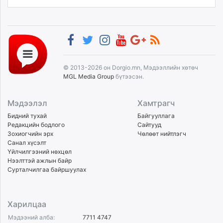
© 2013-2026 он Dorgio.mn, Мэдээллийн хөтөч
MGL Media Group
бүтээсэн.
Мэдээлэл
Хамтрагч
Бидний тухай
Байгууллага
Редакцийн бодлого
Сайтууд
Зохиогчийн эрх
Чөлөөт нийтлэгч
Санал хүсэлт
Үйлчилгээний нөхцөл
Нээлттэй ажлын байр
Сурталчилгаа байршуулах
Харилцаа
Мэдээний алба:
7711 4747