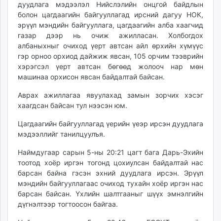
дуудлага мэдээлэл Нийслэлийн онцгой байдлын
unuudur.mn
болон цагдаагийн байгууллагад ирсний дагуу НОК,
isee.mn
эрүүл мэндийн байгууллага, цагдаагийн алба хаагчид
mglradio.com
газар дээр нь очиж ажилласан. Холбогдох
fact.mn
албаныхныг очиход үерт автсан айл өрхийн хүмүүс
гэр орноо орхиод дайжиж явсан, 105 орчим тээврийн
itoim.mn
хэрэгсэл үерт автсан бөгөөд жолооч нар мөн
tumen.mn
машинаа орхисон явсан байдалтай байсан.
shuum.mn
times.mn
Аврах ажиллагаа явуулахад замын зорчих хэсэг
хаагдсан байсан тул нээсэн юм.
tvmongolia.mn
mass.mn
Цагдаагийн байгууллагад үерийн үеэр ирсэн дуудлага
unegui.mn
мэдээллийг танилцуулъя.
assa.mn
Наймдугаар сарын 5-ны 20:21 цагт бага Дарь-Эхийн
toim.mn
тоотод хоёр иргэн тогонд цохиулсан байдалтай нас
tac.mn
барсан байна гэсэн эхний дуудлага ирсэн. Эрүүл
paparazzi.mn
мэндийн байгууллагаас очиход тухайн хоёр иргэн нас
unread.today
барсан байсан. Үхлийн шалтгааныг шүүх эмнэлгийн
дүгнэлтээр тогтоосон байгаа.