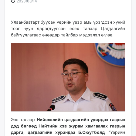
2023-
2026-
2023/08/14
ikon.mn
08-
08-
mnb.mn
14
09
Livetv.mn
10:55:27
10:10:35
Улаанбаатарт буусан үерийн үеэр амь үрэгдсэн хүний
Eguur.mn
тоог нуун дарагдуулсан эсэх талаар Цагдаагийн
байгууллагаас өнөөдөр тайлбар мэдээлэл өглөө.
24tsag.mn
shuud.mn
eagle.mn
ergelt.mn
zarig.mn
today.mn
zuv.mn
mminfo.mn
ugluu.mn
urlag.mn
unen.mn
asu.mn
Энэ талаар
Нийслэлийн цагдаагийн удирдах газрын
дэд бөгөөд Нийтийн хэв журам хамгаалах газрын
shudarga.mn
дарга, цагдаагийн хурандаа Б.Оюутболд
"Үерийн
shuurhai.mn