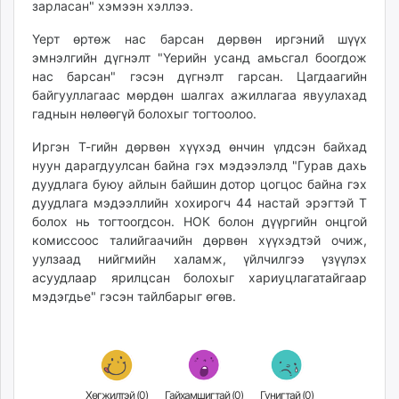
зарласан" хэмээн хэллээ.
Үерт өртөж нас барсан дөрвөн иргэний шүүх
эмнэлгийн дүгнэлт "Үерийн усанд амьсгал боогдож
нас барсан" гэсэн дүгнэлт гарсан. Цагдаагийн
байгууллагаас мөрдөн шалгах ажиллагаа явуулахад
гаднын нөлөөгүй болохыг тогтоолоо.
Иргэн Т-гийн дөрвөн хүүхэд өнчин үлдсэн байхад
нуун дарагдуулсан байна гэх мэдээлэлд "Гурав дахь
дуудлага буюу айлын байшин дотор цогцос байна гэх
дуудлага мэдээллийн хохирогч 44 настай эрэгтэй Т
болох нь тогтоогдсон. НОК болон дүүргийн онцгой
комиссоос талийгаачийн дөрвөн хүүхэдтэй очиж,
уулзаад нийгмийн халамж, үйлчилгээ үзүүлэх
асуудлаар ярилцсан болохыг хариуцлагатайгаар
мэдэгдье" гэсэн тайлбарыг өгөв.
Хөгжилтэй (
0
)
Гайхамшигтай (
0
)
Гунигтай (
0
)