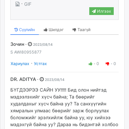
·
GIF
Илгээх
Сүүлийн
Шилдэг
Таагүй
Зочин ·
2023/08/14
S AWI80955877
·
Хариулах
Устгах
-
0
-
0
DR. ADITYA ·
2023/08/14
БҮГДЭЭРЭЭ САЙН УУ!!!!! Бид олон нийтэд
мэдээлэхийг хүсч байна; Та бөөрийг
худалдахыг хүсч байна уу? Та санхүүгийн
хямралын улмаас бөөрийг зарж борлуулах
боломжийг эрэлхийлж байна уу, юу хийхээ
мэдэхгүй байна уу? Дараа нь бидэнтэй холбоо