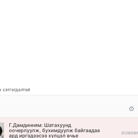
 сэтгэгдэлтэй
Г.Дамдинням: Шатахуунд
оочерлуулж, бухимдуулж байгаадаа
2026/08/
ард иргэдээсээ хүлцэл өчье