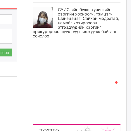
СУИС-ийн бүлэг хүчингийн
хэргийн хохирогч, тэмцэгч
Шинэцэцэг: Сайхан мэдээтэй,
намайг хохироосон
этгээдүүдийн хэргийг
прокуророос шүүх рүү шилжүүлж байгааг
сонслоо
өчигдѳр
гээх
Өчигдрийн байдлаар ₮10000
доош дүнгээр шатахууны
худалдан авалт хийсэн 1500
баримт бүртгэгджээ
өчигдѳр
Шатахуун олголтыг 50,000
төгрөгөөр хязгаарласныг
нэмэгдүүлж 100,000 төгрөгт
хүргэхээр судалж байгаа
өчигдѳр