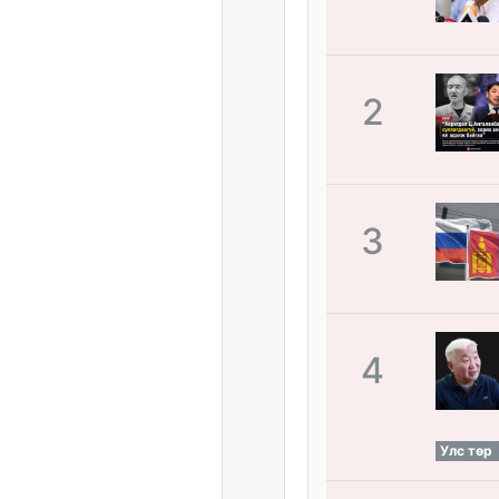
2
3
4
Улс төр