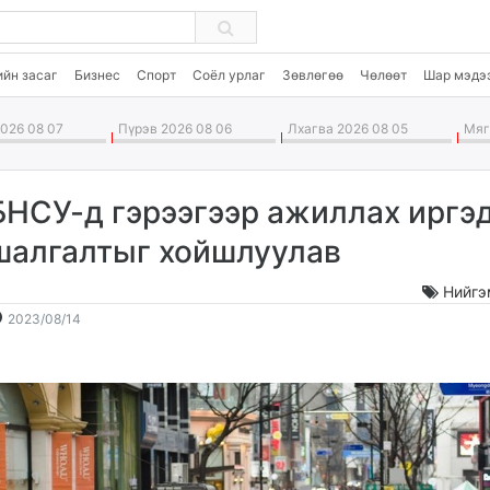
ийн засаг
Бизнес
Спорт
Соёл урлаг
Зөвлөгөө
Чөлөөт
Шар мэдэ
026 08 07
Пүрэв 2026 08 06
Лхагва 2026 08 05
Мягм
БНСУ-д гэрээгээр ажиллах иргэ
шалгалтыг хойшлуулав
Нийгэ
2023-
2026-
2023/08/14
08-
08-
14
08
14:44:04
18:46:26