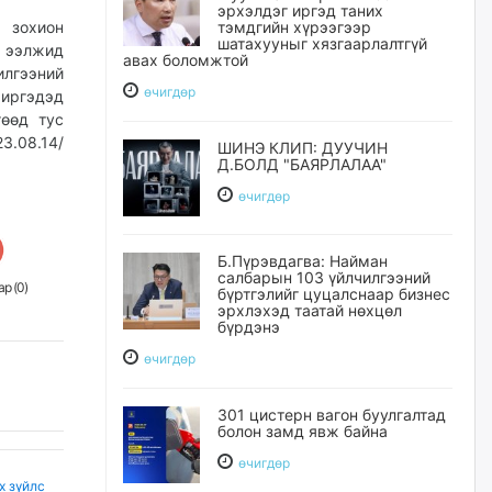
эрхэлдэг иргэд таних
тэмдгийн хүрээгээр
 зохион
шатахууныг хязгаарлалтгүй
р ээлжид
авах боломжтой
илгээний
өчигдѳр
 иргэдэд
гөөд тус
3.08.14/
ШИНЭ КЛИП: ДУУЧИН
Д.БОЛД "БАЯРЛАЛАА"
өчигдѳр
Б.Пүрэвдагва: Найман
салбарын 103 үйлчилгээний
р (
0
)
бүртгэлийг цуцалснаар бизнес
эрхлэхэд таатай нөхцөл
бүрдэнэ
өчигдѳр
301 цистерн вагон буулгалтад
болон замд явж байна
өчигдѳр
х зүйлс