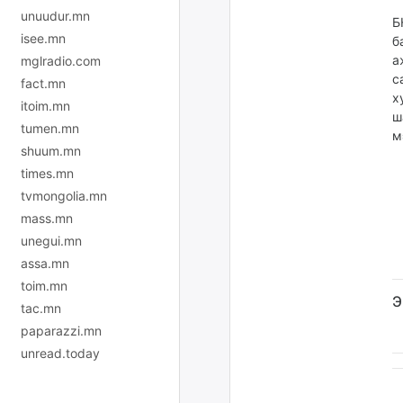
unuudur.mn
Б
isee.mn
б
а
mglradio.com
с
fact.mn
х
itoim.mn
ш
tumen.mn
м
shuum.mn
times.mn
tvmongolia.mn
mass.mn
unegui.mn
assa.mn
toim.mn
Э
tac.mn
paparazzi.mn
unread.today