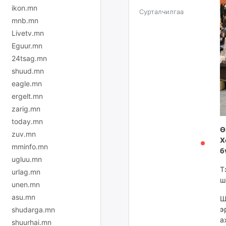
ikon.mn
Сурталчилгаа
mnb.mn
Livetv.mn
Eguur.mn
24tsag.mn
shuud.mn
eagle.mn
ergelt.mn
zarig.mn
today.mn
Ө
zuv.mn
Х
mminfo.mn
б
ugluu.mn
Т
urlag.mn
ш
unen.mn
asu.mn
Ш
э
shudarga.mn
а
shuurhai.mn