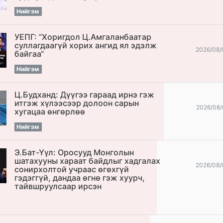
Нийгэм
УЕПГ: “Хоригдол Ц.Амгаланбаатар
cуллагдаагүй хорих ангид ял эдэлж
2026/08/
байгаа“
Нийгэм
Ц.Будханд: Дүүгээ гараад ирнэ гэж
итгэж хүлээсээр долоон сарын
2026/08/
хугацаа өнгөрлөө
Нийгэм
Э.Бат-Үүл: Оросууд Монголын
шатахууны хараат байдлыг хадгалах
2026/08/
сонирхолтой учраас өгөхгүй
гэдэггүй, дандаа өгнө гэж хуурч,
тайвшруулсаар ирсэн