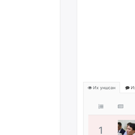
Их уншсан
Их
1