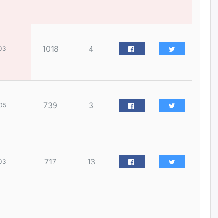
наймдугаар сарын 14-нөөс
ажиллуулж эхэлнэ
уржигдар
1018
4
03
Орон сууц, нийтийн аж ахуй,
авто зам, тохижилт
үйлчилгээний ажилтнуудын
ХАРИЛЦАА хандлагатай
холбоотой ГОМДОЛ их байгааг
дурдлаа
уржигдар
739
3
05
Бариста хийх нь залуусын
дунд яагаад трэнд болов
уржигдар
717
13
03
Өмгөөлөгч Б.Оюунбилэг:
"Урьхан" Б.Чинбат гэж хүн
бизнес хамтрагчаа гүтгэж
хууль хяналтын байгууллагаар
шалгуулж, торны цаана
суулгана гэх мэтээр дарамталдаг