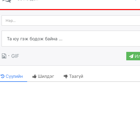
·
GIF
Ил
Сүүлийн
Шилдэг
Таагүй