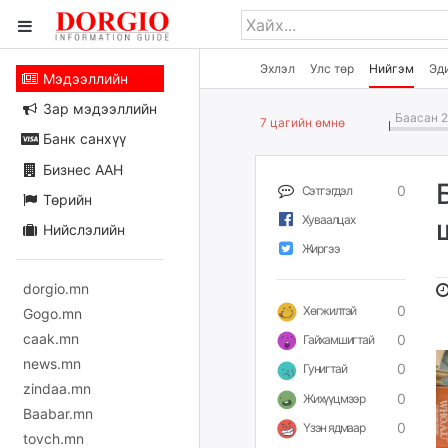
Эхлэл
Улс төр
Нийгэм
Эд
Мэдээллийн
Зар мэдээллийн
Баасан 2
7 цагийн өмнө
Банк санхүү
Бизнес ААН
0
Сэтгэгдэл
Төрийн
Хуваалцах
Нийслэлийн
Жиргээ
dorgio.mn
0
Хөгжилтэй
Gogo.mn
caak.mn
0
Гайхамшигтай
news.mn
0
Гунигтай
zindaa.mn
0
Жихүүцмээр
Baabar.mn
0
Үзэн ядмаар
tovch.mn