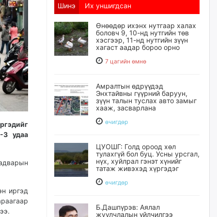
Шинэ
Их уншигдсан
Өнөөдөр ихэнх нутгаар халах
боловч 9, 10-нд нутгийн төв
хэсгээр, 11-нд нутгийн зүүн
хагаст аадар бороо орно
7 цагийн өмнө
Амралтын өдрүүдэд
Энхтайвны гүүрний баруун,
зүүн талын туслах авто замыг
хааж, засварлана
өчигдѳр
ргэдийг
-3 удаа
ЦУОШГ: Голд ороод хөл
тулахгүй бол буц. Усны урсгал,
нүх, хуйлрал гэнэт хүнийг
чадварын
татаж живэхэд хүргэдэг
өчигдѳр
эн иргэд
араагаар
Б.Дашпүрэв: Аялал
ээ.
жуулчлалын үйлчилгээ