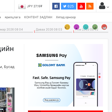
625
JPY 27.19₮
э
ярилцлага
КОНТЕНТ ЗАДЛАН
Хятад орноор
ар 2026 08 04
Даваа 2026 08 03
Ням 2026 08 02
дийн
м
,
Бусад