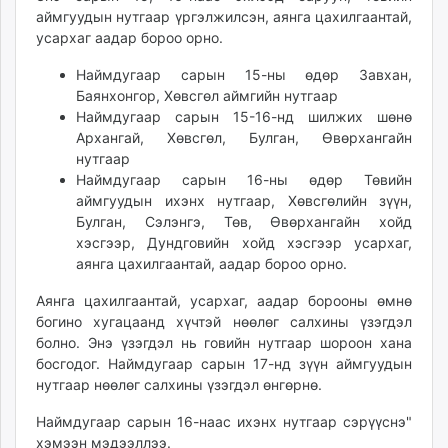
аймгуудын нутгаар үргэлжилсэн, аянга цахилгаантай,
усархаг аадар бороо орно.
Наймдугаар сарын 15-ны өдөр Завхан,
Баянхонгор, Хөвсгөл аймгийн нутгаар
Наймдугаар сарын 15-16-нд шилжих шөнө
Архангай, Хөвсгөл, Булган, Өвөрхангайн
нутгаар
Наймдугаар сарын 16-ны өдөр Төвийн
аймгуудын ихэнх нутгаар, Хөвсгөлийн зүүн,
Булган, Сэлэнгэ, Төв, Өвөрхангайн хойд
хэсгээр, Дундговийн хойд хэсгээр усархаг,
аянга цахилгаантай, аадар бороо орно.
Аянга цахилгаантай, усархаг, аадар борооны өмнө
богино хугацаанд хүчтэй нөөлөг салхины үзэгдэл
болно. Энэ үзэгдэл нь говийн нутгаар шороон хана
босгодог. Наймдугаар сарын 17-нд зүүн аймгуудын
нутгаар нөөлөг салхины үзэгдэл өнгөрнө.
Наймдугаар сарын 16-наас ихэнх нутгаар сэрүүснэ"
хэмээн мэдээллээ.