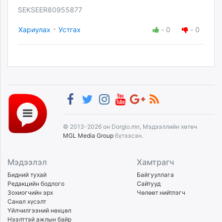
SEKSEER80955877
·
Хариулах
Устгах
-
0
-
0
© 2013-2026 он Dorgio.mn, Мэдээллийн хөтөч
MGL Media Group
бүтээсэн.
Мэдээлэл
Хамтрагч
Бидний тухай
Байгууллага
Редакцийн бодлого
Сайтууд
Зохиогчийн эрх
Чөлөөт нийтлэгч
Санал хүсэлт
Үйлчилгээний нөхцөл
Нээлттэй ажлын байр