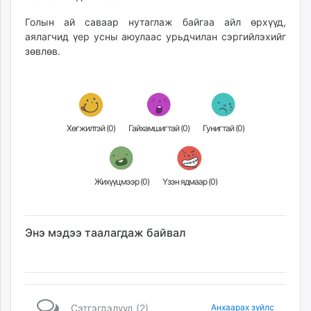
Голын ай саваар нутаглаж байгаа айл өрхүүд,
аялагчид үер усны аюулаас урьдчилан сэргийлэхийг
зөвлөв.
Хөгжилтэй (
0
)
Гайхамшигтай (
0
)
Гунигтай (
0
)
Жихүүцмээр (
0
)
Үзэн ядмаар (
0
)
Энэ мэдээ таалагдаж байвал
Сэтгэгдэлүүд (2)
Анхаарах зүйлс