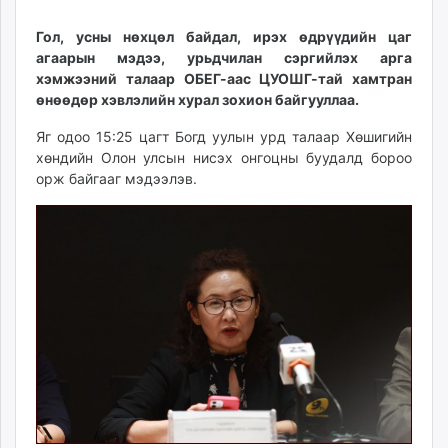
14
09
ikon.mn
16:07:06
04:06:43
Гол, усны нөхцөл байдал, ирэх өдрүүдийн цаг
mnb.mn
агаарын мэдээ, урьдчилан сэргийлэх арга
Livetv.mn
хэмжээний талаар ОБЕГ-аас ЦУОШГ-тай хамтран
Eguur.mn
өнөөдөр хэвлэлийн хурал зохион байгууллаа.
24tsag.mn
Яг одоо 15:25 цагт Богд уулын урд талаар Хөшигийн
shuud.mn
хөндийн Олон улсын нисэх онгоцны буудалд бороо
eagle.mn
орж байгааг мэдээлэв.
ergelt.mn
zarig.mn
today.mn
zuv.mn
mminfo.mn
ugluu.mn
urlag.mn
unen.mn
asu.mn
shudarga.mn
shuurhai.mn