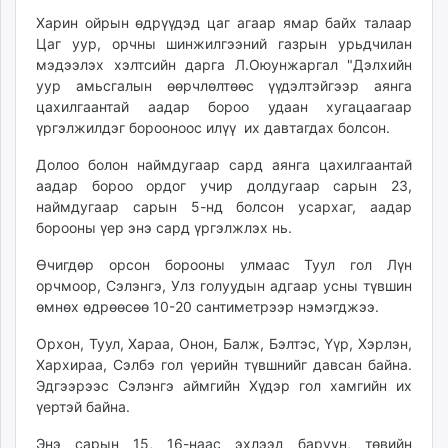
unuudur.mn
Харин ойрын өдрүүдэд цаг агаар ямар байх талаар
isee.mn
Цаг уур, орчны шинжилгээний газрын урьдчилан
мэдээлэх хэлтсийн дарга Л.Оюунжаргал "Дэлхийн
mglradio.com
уур амьсгалын өөрчлөлтөөс үүдэлтэйгээр аянга
fact.mn
цахилгаантай аадар бороо удаан хугацаагаар
itoim.mn
үргэлжилдэг борооноос илүү их давтагдах болсон.
tumen.mn
Долоо болон наймдугаар сард аянга цахилгаантай
shuum.mn
аадар бороо ордог учир долдугаар сарын 23,
times.mn
наймдугаар сарын 5-нд болсон усархаг, аадар
tvmongolia.mn
борооны үер энэ сард үргэлжлэх нь.
mass.mn
Өчигдөр орсон борооны улмаас Туул гол Лүн
unegui.mn
орчмоор, Сэлэнгэ, Улз голуудын адгаар усны түвшин
assa.mn
өмнөх өдрөөсөө 10-20 сантиметрээр нэмэгджээ.
toim.mn
tac.mn
Орхон, Туул, Хараа, Онон, Балж, Бэлтэс, Үүр, Хэрлэн,
Хархираа, Сэлбэ гол үерийн түвшнийг давсан байна.
paparazzi.mn
Эдгээрээс Сэлэнгэ аймгийн Хүдэр гол хамгийн их
unread.today
үертэй байна.
Энэ сарын 15, 16-наас эхлээд баруун, төвийн