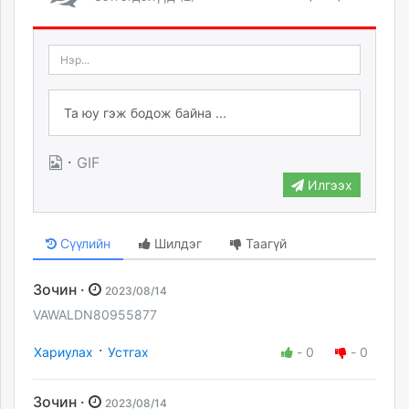
·
GIF
Илгээх
Сүүлийн
Шилдэг
Таагүй
Зочин ·
2023/08/14
VAWALDN80955877
·
Хариулах
Устгах
-
0
-
0
Зочин ·
2023/08/14