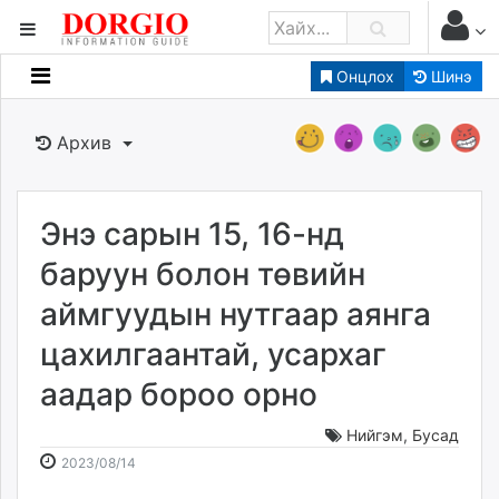
Онцлох
Шинэ
Мэдээллийн
Зар мэдээллийн
Архив
Банк санхүү
Бизнес ААН
Төрийн
Энэ сарын 15, 16-нд
Нийслэлийн
баруун болон төвийн
аймгуудын нутгаар аянга
dorgio.mn
цахилгаантай, усархаг
Gogo.mn
caak.mn
аадар бороо орно
news.mn
zindaa.mn
Нийгэм
,
Бусад
2023-
2026-
Baabar.mn
2023/08/14
08-
08-
tovch.mn