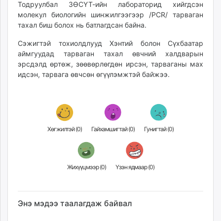
Тодруулбал ЗӨСҮТ-ийн лабораторид хийгдсэн
unuudur.mn
молекул биологийн шинжилгээгээр /PCR/ тарваган
isee.mn
тахал биш болох нь батлагдсан байна.
mglradio.com
Сэжигтэй тохиолдлууд Хэнтий болон Сүхбаатар
fact.mn
аймгуудад тарваган тахал өвчний халдварын
itoim.mn
эрсдэлд өртөж, зөөвөрлөгдөн ирсэн, тарваганы мах
tumen.mn
идсэн, тарвага өвчсөн өгүүлэмжтэй байжээ.
shuum.mn
times.mn
tvmongolia.mn
mass.mn
Хөгжилтэй (
0
)
Гайхамшигтай (
0
)
Гунигтай (
0
)
unegui.mn
assa.mn
toim.mn
Жихүүцмээр (
0
)
Үзэн ядмаар (
0
)
tac.mn
paparazzi.mn
unread.today
Энэ мэдээ таалагдаж байвал