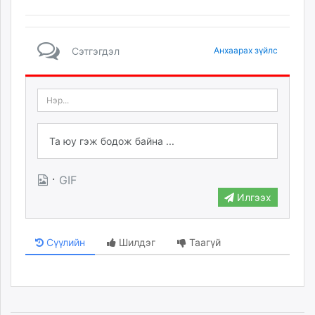
Сэтгэгдэл
Анхаарах зүйлс
·
GIF
Илгээх
Сүүлийн
Шилдэг
Таагүй