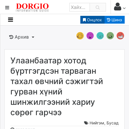
Онцлох
Шинэ
Мэдээллийн
Зар мэдээллийн
Архив
Банк санхүү
Бизнес ААН
Төрийн
Улаанбаатар хотод
Нийслэлийн
бүртгэгдсэн тарваган
тахал өвчний сэжигтэй
dorgio.mn
гурван хүний
Gogo.mn
caak.mn
шинжилгээний хариу
news.mn
сөрөг гарчээ
zindaa.mn
Baabar.mn
Нийгэм
,
Бусад
tovch.mn