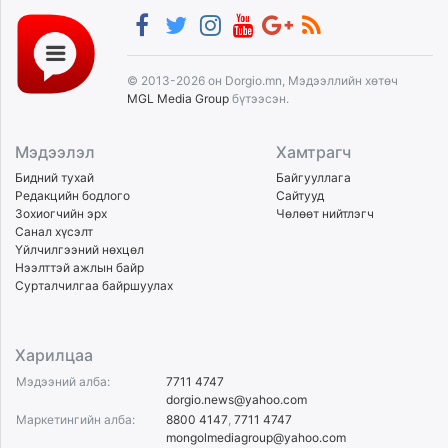
© 2013-2026 он Dorgio.mn, Мэдээллийн хөтөч
MGL Media Group
бүтээсэн.
Мэдээлэл
Хамтрагч
Бидний тухай
Байгууллага
Редакцийн бодлого
Сайтууд
Зохиогчийн эрх
Чөлөөт нийтлэгч
Санал хүсэлт
Үйлчилгээний нөхцөл
Нээлттэй ажлын байр
Сурталчилгаа байршуулах
Харилцаа
Мэдээний алба:
7711 4747
dorgio.news@yahoo.com
Маркетингийн алба:
8800 4147
,
7711 4747
mongolmediagroup@yahoo.com