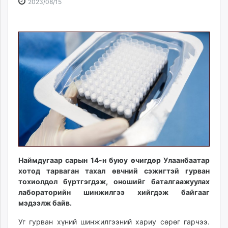
2023-
2026-
2023/08/15
ikon.mn
08-
08-
mnb.mn
15
09
Livetv.mn
08:20:00
16:09:59
Eguur.mn
24tsag.mn
shuud.mn
eagle.mn
ergelt.mn
zarig.mn
today.mn
zuv.mn
mminfo.mn
Наймдугаар сарын 14-н буюу өчигдөр Улаанбаатар
ugluu.mn
хотод тарваган тахал өвчний сэжигтэй гурван
urlag.mn
тохиолдол бүртгэгдэж, оношийг баталгаажуулах
unen.mn
лабораторийн шинжилгээ хийгдэж байгааг
asu.mn
мэдээлж байв.
shudarga.mn
Уг гурван хүний шинжилгээний хариу сөрөг гарчээ.
shuurhai.mn