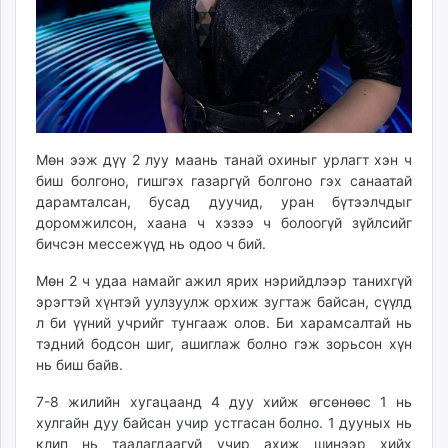
Мөн ээж дүү 2 луу маань танай охиныг урлагт хэн ч
биш болгоно, гишгэх газаргүй болгоно гэх санаатай
дарамталсан, бусад дуучид, уран бүтээлчдыг
доромжилсон, хаана ч хэзээ ч болоогүй зүйлсийг
бичсэн мессежүүд нь одоо ч бий.
Мөн 2 ч удаа намайг ажил ярих нэрийдлээр танихгүй
эрэгтэй хүнтэй уулзуулж орхиж зугтаж байсан, сүүлд
л би үүний учрийг тунгааж олов. Би харамсалтай нь
тэдний бодсон шиг, ашиглаж болно гэж зорьсон хүн
нь биш байв.
7-8 жилийн хугацаанд 4 дуу хийж өгсөнөөс 1 нь
хулгайн дуу байсан учир устгасан болно. 1 дууных нь
клип нь таалагдаагүй учир ахиж шинээр хийх