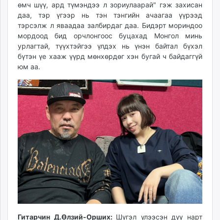
өмч шүү, ард түмэндээ л зориулаарай" гэж захисан
даа, тэр үгээр нь тэн тэнгийн ачаагаа үүрээд
тэрсэлж л яваадаа залбирдаг даа. Бидэрт мориндоо
мордоод бид орчлонгоос буцахад Монгол минь
урлагтай, түүхтэйгээ үлдэх нь үнэн байтал бүхэл
бүтэн үе хааж үүрд мөнхөрдөг хэн бугай ч байдаггүй
юм аа.
Гитарчин Д.Өлзий-Орших:
Шүгэл үлээсэн дүү нарт