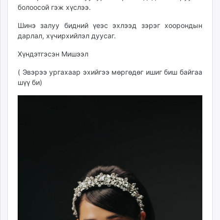
болоосой гэж хүслээ.
Шинэ залуу бидний үеэс эхлээд зэрэг хоорондын
дарлал, хүчирхийлэл дуусаг.
Хүндэтгэсэн Мишээл
( Эвэрээ ургахаар эхийгээ мөргөдөг ишиг биш байгаа
шүү би)