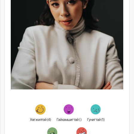
Хөгжилтэй (
4
)
Гайхамшигтай (
)
Гунигтай (
1
)