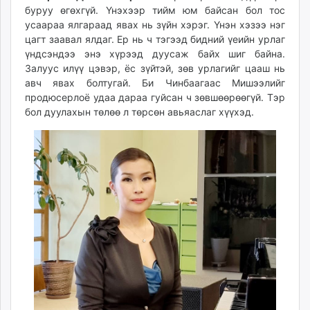
буруу өгөхгүй. Үнэхээр тийм юм байсан бол тос
усаараа ялгараад явах нь зүйн хэрэг. Үнэн хэзээ нэг
цагт заавал ялдаг. Ер нь ч тэгээд бидний үеийн урлаг
үндсэндээ энэ хүрээд дуусаж байх шиг байна.
Залуус илүү цэвэр, ёс зүйтэй, зөв урлагийг цааш нь
авч явах болтугай. Би Чинбаагаас Мишээлийг
продюсерлоё удаа дараа гуйсан ч зөвшөөрөөгүй. Тэр
бол дуулахын төлөө л төрсөн авьяаслаг хүүхэд.