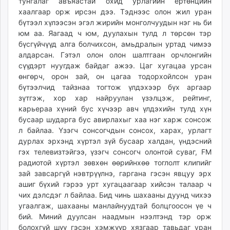
тунгалаг авъяастай охид урлагийн ертөнцийн
unuudur.mn
хаалгаар орж ирсэн дээ. Тэднээс олон жил уран
isee.mn
бүтээл хүлээсэн эгэл жирийн монголчуудын нэг нь би
юм аа. Яагаад ч юм, дуулахын тулд л төрсөн тэр
mglradio.com
бүсгүйчүүд алга болчихсон, амьдралын уртад чимээ
fact.mn
алдарсан. Гэтэл олон олон шалтгаан орчлонгийн
itoim.mn
сүүдэрт нуугдаж байдаг ажээ. Цаг хугацаа урсан
tumen.mn
өнгөрч, орон зай, он цагаа тодорхойлсон уран
shuum.mn
бүтээлчид тайзнаа тогтож үлдэхээр бүх аргаар
зүтгэж, хор хар найруулан үзэлцэж, рейтинг,
times.mn
карьераа хүний бус хүчээр авч үлдэхийн тулд хүн
tvmongolia.mn
бусаар шударга бус авирлахыг хаа нэг харж сонсож
mass.mn
л байлаа. Үзэгч сонсогчдын сонсох, харах, урлагт
unegui.mn
дурлах эрхэнд хүртэл зүй бусаар халдан, үндэсний
assa.mn
гэх телевизтэйгээ, үзэгч сонсогч олонтой суваг, FM
радиотой хүртэл зөвхөн өөрийнхөө тоглолт клипийг
toim.mn
зай завсаргүй нэвтрүүлнэ, гаргана гэсэн явцуу эрх
tac.mn
ашиг бүхий гэрээ урт хугацаагаар хийсэн талаар ч
paparazzi.mn
чих дэлсдэг л байлаа. Бид чинь шахааны дуунд чихээ
unread.today
угаалгаж, шахааны манлайнуудтай болцгоосон үе ч
бий. Миний дуулсан наадмын нээлтэнд тэр орж
болохгүй шүү гэсэн хэмжүүр хязгаар тавьдаг уран