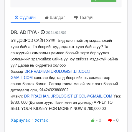
Сүүлийн
Шилдэг
Таагүй
DR. ADITYA ·
2024/04/09
БҮГДЭЭРЭЭ САЙН УУ!!!!! Бид олон нийтэд мэдээлэхийг
хүсч байна; Та бөөрийг худалдахыг хүсч байна уу? Та
санхүүгийн хямралын улмаас бөөрийг зарж борлуулах
боломжийг эрэлхийлж байна уу, юу хийхээ мэдэхгүй байна
уу? Дараа нь бидэнтэй холбоо
бариад
DR.PRADHAN.UROLOGIST.LT.COL@
GMAIL.COM
хаягаар бид танд бөөрнийх нь хэмжээгээр
санал болгох болно. Яагаад гэвэл манай эмнэлэгт бөөрний
дутагдалд орж, 91424323800802.
имэйл:
DR.PRADHAN.UROLOGIST.LT.COL@
GMAIL.COM
Yнэ:
$780, 000 (Долоон зуун, Наян мянган доллар) APPLY TO
SELL YOUR KIDNEY FOR MONEY NOW $ 780,000.00
·
Хариулах
Устгах
-
0
-
0