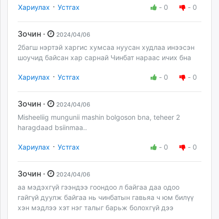
·
Хариулах
Устгах
-
0
-
0
Зочин ·
2024/04/06
2багш нэртэй харгис хумсаа нуусан худлаа инээсэн
шоучид байсан хар сарнай Чинбат нараас ичих бна
·
Хариулах
Устгах
-
0
-
0
Зочин ·
2024/04/06
Misheeliig mungunii mashin bolgoson bna, teheer 2
haragdaad bsiinmaa..
·
Хариулах
Устгах
-
0
-
0
Зочин ·
2024/04/06
аа мэдэхгүй гээндээ гоондоо л байгаа даа одоо
гайгүй дуулж байгаа нь чинбатын гавьяа ч юм билүү
хэн мэдлээ хэт нэг талыг барьж болохгүй дээ