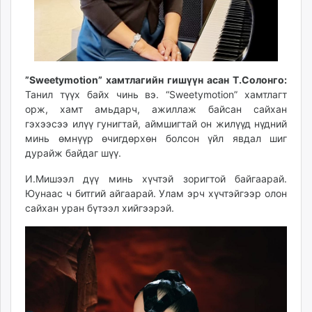
”Sweetymotion” хамтлагийн гишүүн асан Т.Солонго:
Танил түүх байх чинь вэ. “Sweetymotion” хамтлагт
орж, хамт амьдарч, ажиллаж байсан сайхан
гэхээсээ илүү гунигтай, аймшигтай он жилүүд нүдний
минь өмнүүр өчигдөрхөн болсон үйл явдал шиг
дурайж байдаг шүү.
И.Мишээл дүү минь хүчтэй зоригтой байгаарай.
Юунаас ч битгий айгаарай. Улам эрч хүчтэйгээр олон
сайхан уран бүтээл хийгээрэй.