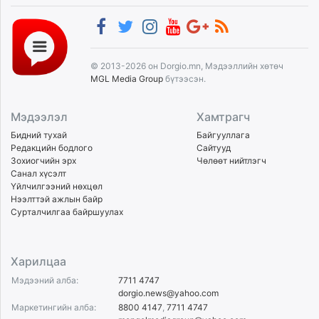
© 2013-2026 он Dorgio.mn, Мэдээллийн хөтөч
MGL Media Group
бүтээсэн.
Мэдээлэл
Хамтрагч
Бидний тухай
Байгууллага
Редакцийн бодлого
Сайтууд
Зохиогчийн эрх
Чөлөөт нийтлэгч
Санал хүсэлт
Үйлчилгээний нөхцөл
Нээлттэй ажлын байр
Сурталчилгаа байршуулах
Харилцаа
Мэдээний алба:
7711 4747
dorgio.news@yahoo.com
Маркетингийн алба:
8800 4147
,
7711 4747