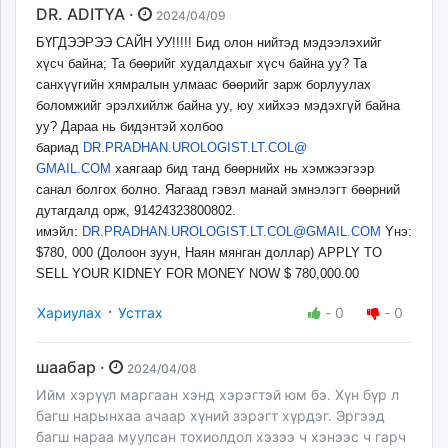
DR. ADITYA ·
2024/04/09
БҮГДЭЭРЭЭ САЙН УУ!!!!! Бид олон нийтэд мэдээлэхийг
хүсч байна; Та бөөрийг худалдахыг хүсч байна уу? Та
санхүүгийн хямралын улмаас бөөрийг зарж борлуулах
боломжийг эрэлхийлж байна уу, юу хийхээ мэдэхгүй байна
уу? Дараа нь бидэнтэй холбоо
бариад
DR.PRADHAN.UROLOGIST.LT.COL@
GMAIL.COM
хаягаар бид танд бөөрнийх нь хэмжээгээр
санал болгох болно. Яагаад гэвэл манай эмнэлэгт бөөрний
дутагдалд орж, 91424323800802.
имэйл:
DR.PRADHAN.UROLOGIST.LT.COL@
GMAIL.COM
Yнэ:
$780, 000 (Долоон зуун, Наян мянган доллар) APPLY TO
SELL YOUR KIDNEY FOR MONEY NOW $ 780,000.00
·
Хариулах
Устгах
-
0
-
0
шаабар ·
2024/04/08
Ийм хэрүүл маргаан хэнд хэрэгтэй юм бэ. Хүн бүр л
багш нарынхаа ачаар хүний зэрэгт хүрдэг. Эргээд
багш нараа муулсан тохиолдол хэзээ ч хэнээс ч гарч