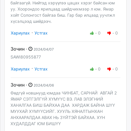
байгаагүй. Нийтэд хэрүүлээ цацах хэрэг байсан юм
уу. Хоорондоо ярилцаад шийдчихмээр л юм. Ямар
хойт Солонгост байгаа биш. Гар бар илцаад уучлжл
хүсэлцээд шийдээч.
·
Хариулах
Устгах
-
0
-
0
Зочин ·
2024/04/07
SAWI80955877
·
Хариулах
Устгах
-
0
-
0
Зочин ·
2024/04/06
Өөдгүй новшнууд юмдаа ЧИНБАТ, САРНАЙ АВГАЙ 2
ЯМАР СЭТГЭЛГҮЙ ХҮМҮҮС ВЭ. ЛАВ ЭЛЭГНИЙ
ХАНАЛГАА БИШ БАЙХАА ДАА ХАРДАЖ БАЙНА ШҮҮ
МУУХАЙ ХҮМҮҮСИЙГ. ХУУЛЬ ХЯНАЛТЫНХАН
АНХААРАЛДАА АВАХ НЬ ЗҮЙТЭЙ БАЙХАА. ХҮН
ХУДАЛДДАГ ЮМ БИШҮҮ