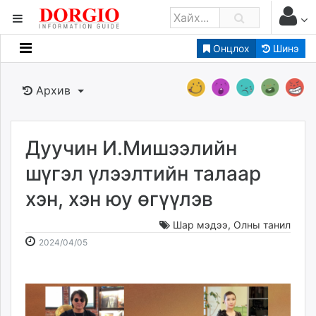
Онцлох
Шинэ
Мэдээллийн
Зар мэдээллийн
Архив
Банк санхүү
Бизнес ААН
Төрийн
Дуучин И.Мишээлийн
Нийслэлийн
шүгэл үлээлтийн талаар
хэн, хэн юу өгүүлэв
dorgio.mn
Gogo.mn
Шар мэдээ
,
Олны танил
caak.mn
2024-
2026-
2024/04/05
news.mn
04-
08-
05
08
zindaa.mn
15:57:28
04:53:04
Baabar.mn
tovch.mn