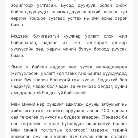
зорилгоор устгасан. Бусад дуунууд болон хийж
байсан дуунуудыг ашиглах, дуулах эрхийг хаасан тул
өөрийн Youtube сувгаас устгах нь зүй ёсны хэрэг
бизээ.
Мэдээж бичигдээгүй хуулиар урлагт олон жил
байснаараа, надаас ах эгч гэдгээрээ эдгээр
хүмүүсийн зөв, харин миний буруу болоод дуусах
бизээ.
Ямар ч байсан надаас өөр хүсэл мөрөөдлөөрөө
жигүүрлэсэн, урлагт хөл тавих гэж байгаа хүүхдүүдэд
ахиж бүү зовлон болоорой гэж хүсье. Чадахгүй бол
чадахгүй, чадах бол чадах аа үнэнчээр хэлдэг, хүний
амьдралд гай болдоггүй байгаасай.
Мөн миний нэр хүндийг ашиглаж дууны албумыг нь
хийж өгнө гэж хөрөнгө оруулалт авсан 100 давсан
сая төгрөгөө хүмүүст нь буцааж өгөөрэй. (Тэндээс би
нэг төгрөгийг ч уран бүтээлдээ ашиглаагүй болно)
Мөн миний тоглолтын орлогоос( мэдээж тэдний
зохиосон дуу биш ковер дуу дуулж олсон орлого)