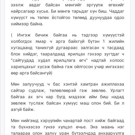
зээлж авдаг байсан мөнгийг эргүүлж өгөхийг
найрсагаар хүсье. Би мөнгө тарьдаг хүн биш. Чаддаг
хүмүүст нь төлөх ёстойгоо төлөөд дуунуудаа одоо
хиймээр байна.
( Ингэж бичиж байгаа нь тэдгээр хүмүүстэй
холбогдох ямар ч арга байхгүй бүтэн 1 жилийн
хугацаанд танихгүй дугаараас залгасан ч тасдаад
блок хийдэг, тааралдаад ярилцах гэхээр зугтдаг ч
"сайтуудад худал ярилцлага өгч" надтай холоос
харилцахыг хүсэж байна гэж ойлгосон учир ингэхээс
өөр арга байсангүй)
Мөн залуучууд ч бас хэнтэй хамтран ажиллахаа
сайтар судлаж, төлөвлөөрэй гэж зөвлөе. Урлагт
байгаа ах эгч нар бүгд мэдээж ийм биш надад
зөвлөж туслаж байсан хүмүүс маш олон бий. Би л
азгүй байж.
Мөн нийгэмд хэрүүлийн чанартай пост хийж байгаад
та бүхнээсээ гүнээ хүлцэл өчье. Энэ маань нэг
талаараа олон залуу уран бүтээлчдэд анхааруулга