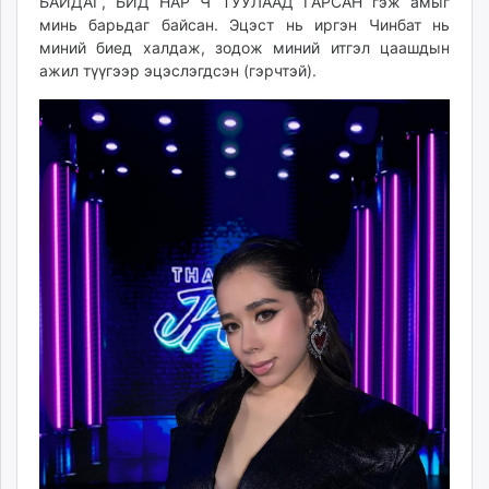
БАЙДАГ, БИД НАР Ч ТУУЛААД ГАРСАН гэж амыг
минь барьдаг байсан. Эцэст нь иргэн Чинбат нь
миний биед халдаж, зодож миний итгэл цаашдын
ажил түүгээр эцэслэгдсэн (гэрчтэй).