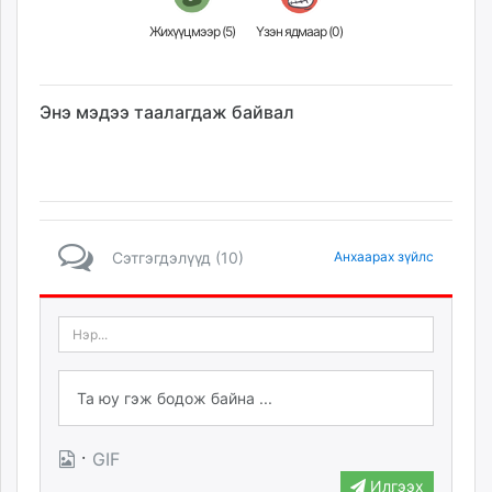
Жихүүцмээр (
5
)
Үзэн ядмаар (
0
)
Энэ мэдээ таалагдаж байвал
Сэтгэгдэлүүд (10)
Анхаарах зүйлс
·
GIF
Илгээх