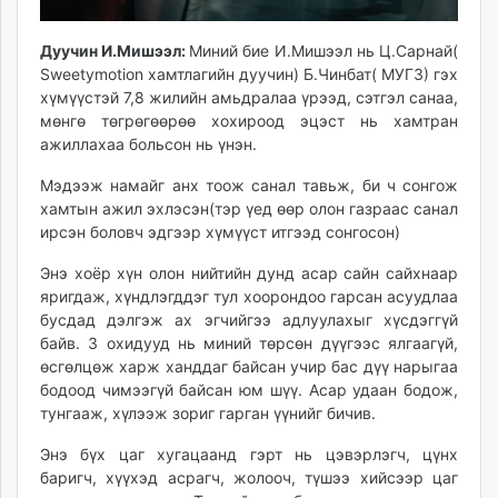
Дуучин И.Мишээл:
Миний бие И.Мишээл нь Ц.Сарнай(
Sweetymotion хамтлагийн дуучин) Б.Чинбат( МУГЗ) гэх
хүмүүстэй 7,8 жилийн амьдралаа үрээд, сэтгэл санаа,
мөнгө төгрөгөөрөө хохироод эцэст нь хамтран
ажиллахаа больсон нь үнэн.
Мэдээж намайг анх тоож санал тавьж, би ч сонгож
хамтын ажил эхлэсэн(тэр үед өөр олон газраас санал
ирсэн боловч эдгээр хүмүүст итгээд сонгосон)
Энэ хоёр хүн олон нийтийн дунд асар сайн сайхнаар
яригдаж, хүндлэгддэг тул хоорондоо гарсан асуудлаа
бусдад дэлгэж ах эгчийгээ адлуулахыг хүсдэггүй
байв. 3 охидууд нь миний төрсөн дүүгээс ялгаагүй,
өсгөлцөж харж ханддаг байсан учир бас дүү нарыгаа
бодоод чимээгүй байсан юм шүү. Асар удаан бодож,
тунгааж, хүлээж зориг гарган үүнийг бичив.
Энэ бүх цаг хугацаанд гэрт нь цэвэрлэгч, цүнх
баригч, хүүхэд асрагч, жолооч, түшээ хийсээр цаг