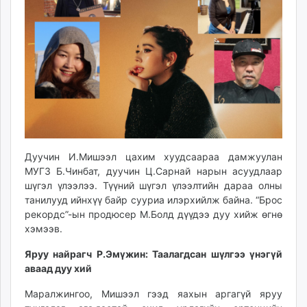
ikon.mn
mnb.mn
Livetv.mn
Eguur.mn
24tsag.mn
shuud.mn
eagle.mn
ergelt.mn
zarig.mn
Дуучин И.Мишээл цахим хуудсаараа дамжуулан
today.mn
МУГЗ Б.Чинбат, дуучин Ц.Сарнай нарын асуудлаар
zuv.mn
шүгэл үлээлээ. Түүний шүгэл үлээлтийн дараа олны
mminfo.mn
танилууд ийнхүү байр сууриа илэрхийлж байна. “Брос
рекордс”-ын продюсер М.Болд дүүдээ дуу хийж өгнө
ugluu.mn
хэмээв.
urlag.mn
unen.mn
Яруу найрагч Р.Эмүжин: Таалагдсан шүлгээ үнэгүй
asu.mn
аваад дуу хий
shudarga.mn
Маралжингоо, Мишээл гээд яахын аргагүй яруу
shuurhai.mn