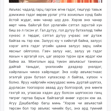
Авъяас чадалд гарц гаргаж өгнө гэдэг, гишгүүр тавьж
дэмжинэ гэдэг өөрөө урлаг утга зохиолын хүнд байх
ёстой жудаг, мөн чанар шүү дээ. Хэрэв энэ чанар
өөрт чинь байхгүй бол урлагийн сэтгэл зүрхтэй хүн
биш ээ л гэсэн үг. Гал дутуу, гол дутуу бүтээлүүд тийм
хүнээс л төрдөг, сэтгэл дутуу учраас хөг дутаж
байгаа нь тэр юм. Залуус юу ч хийхгүй байна, залуус
хэрэг алга гэдэг үгсийн цаана залуус зарц хийж
явсныг ойлголоо. Гэвч залуу нас, залуу үе гэдэг
яахын ч аргагүй хүч, цаг үеэрээ түрэн орж ирдэг юм
байна аа. Монголын ард түмэн авъяасыг танихын
дайтай таньдаг, үнэлэхийн дээдээр үнэлдэг,
хайрлахын чинээ хайрладаг. Энэ хоёр авъяастнаас
эгэлгүй уран бүтээл хүлээсээр л байгаа, хүлээх ч
болно. Яруу найргийн номуудаас минь дуртай шүлгээ,
дурласан тоогоороо аваад дуу болгоорой, үнэ мөнгө
гэхгүй ээ, угаасаа хэдэн дуу болсон шүлгээсээ ганц
төгрөг гартаа барьж байгаагүй өнөөг хүрсэн юм аа.
Агуу Дашбалбар багш минь "Хэрэв чи авъяастай
төрсөн бол тэр авъяас чинийх бус, энэ ард түмний