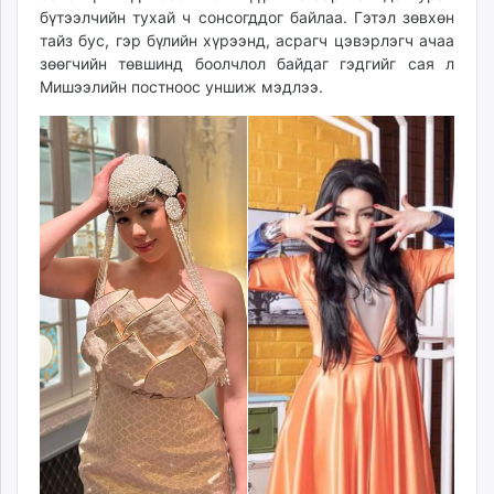
бүтээлчийн тухай ч сонсогддог байлаа. Гэтэл зөвхөн
тайз бус, гэр бүлийн хүрээнд, асрагч цэвэрлэгч ачаа
зөөгчийн төвшинд боолчлол байдаг гэдгийг сая л
Мишээлийн постноос уншиж мэдлээ.