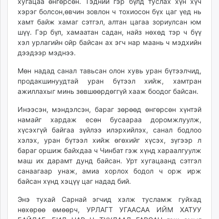
хугацаа өнгөрсөн. Тэдний гэр бүлд туслах хүн хүч
хэрэг болсон,өвчин зовлон ч тохиосон бүх цаг үед нь
хамт байж хамаг сэтгэл, алтан цагаа зориулсан юм
шүү. Гэр бүл, хамаатан садан, найз нөхөд тэр ч бүү
хэл урлагийн ойр байсан ах эгч нар маань ч мэдхийн
дээдээр мэднээ.
Мөн надад санал тавьсан олон хувь уран бүтээлчид,
продакшинуудтай уран бүтээл хийж, хамтран
ажиллахыг минь зөвшөөрдөггүй хааж боодог байсан.
Инээсэн, мэндэлсэн, бараг зөрөөд өнгөрсөн хүнтэй
намайг хардаж есөн бусаараа доромжлуулж,
хүсэхгүй байгаа зүйлээ илэрхийлэх, санал бодлоо
хэлэх, уран бүтээл хийж өгөхийг хүсэх, зүгээр л
бараг оршиж байхдаа ч Чинбат гэж хүнд хараалгуулж
маш их дарамт дунд байсан. Урт хугацаанд сэтгэл
санаагаар унаж, амиа хорлох бодол ч орж ирж
байсан хүнд хэцүү цаг надад бий.
Энэ тухай Сарнай эгчид хэлж тусламж гуйхад
нөхөрөө өмөөрч, УРЛАГТ УГААСАА ИЙМ ХАТУУ