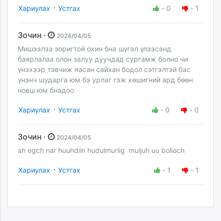
·
Хариулах
Устгах
-
0
-
1
Зочин ·
2024/04/05
Мишээлээ зоригтой охин бна шүгэл үлээсэнд
баярлалаа олон залуу дуучдад сургамж болно чи
үнэхээр тэвчиж яасан сайхан бодол сэтгэлтэй бас
үнэнч шударга юм бэ урлаг гэж хөшигний ард бөөн
новш юм бнадоо
·
Хариулах
Устгах
-
0
-
0
Зочин ·
2024/04/05
ah egch nar huuhdiin hudulmuriig muljuh uu bolioch
·
Хариулах
Устгах
-
1
-
1