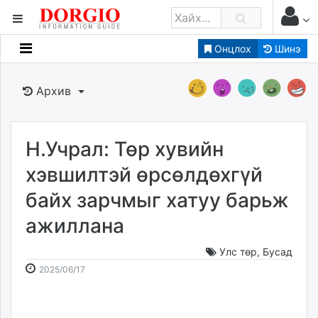
Онцлох
Шинэ
Мэдээллийн
Зар мэдээллийн
Архив
Банк санхүү
Бизнес ААН
Төрийн
Н.Учрал: Төр хувийн
Нийслэлийн
хэвшилтэй өрсөлдөхгүй
байх зарчмыг хатуу барьж
dorgio.mn
ажиллана
Gogo.mn
caak.mn
Улс төр
,
Бусад
news.mn
2025-
2026-
2025/06/17
zindaa.mn
06-
08-
Baabar.mn
17
08
tovch.mn