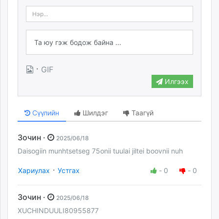
·
GIF
Илгээх
Сүүлийн
Шилдэг
Таагүй
Зочин ·
2025/06/18
Daisogiin munhtsetseg 75onii tuulai jiltei boovnii nuh
·
Хариулах
Устгах
-
0
-
0
Зочин ·
2025/06/18
XUCHINDUULI80955877