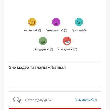
unuudur.mn
isee.mn
mglradio.com
fact.mn
itoim.mn
Хөгжилтэй (
0
)
Гайхамшигтай (
0
)
Гунигтай (
0
)
tumen.mn
shuum.mn
times.mn
Жихүүцмээр (
0
)
Үзэн ядмаар (
0
)
tvmongolia.mn
mass.mn
unegui.mn
Энэ мэдээ таалагдаж байвал
assa.mn
toim.mn
tac.mn
paparazzi.mn
unread.today
Сэтгэгдэлүүд (4)
Анхаарах зүйлс