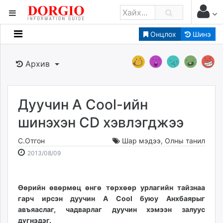
Онцлох
Шинэ
Мэдээллийн
Зар мэдээллийн
Архив
Банк санхүү
Бизнес ААН
Төрийн
Дуучин A Cool-ийн
Нийслэлийн
шинэхэн CD хэвлэгджээ
С.Отгон
Шар мэдээ
,
Олны танил
dorgio.mn
2013-
2026-
2013/08/09
Gogo.mn
08-
08-
caak.mn
09
11
news.mn
21:37:45
03:54:22
Өөрийн өвөрмөц өнгө төрхөөр урлагийн тайзнаа
zindaa.mn
гарч ирсэн дуучин A Cool буюу Анхбаярыг
Baabar.mn
авъяаслаг, чадварлаг дуучин хэмээн залуус
tovch.mn
дүгнэдэг.