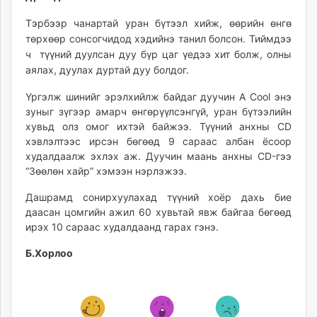
ikon.mn
Тэрбээр чанартай уран бүтээл хийж, өөрийн өнгө
mnb.mn
төрхөөр сонсогчидод хэдийнэ танил болсон. Тиймдээ
Livetv.mn
ч түүний дуулсан дуу бүр цаг үедээ хит болж, олны
Eguur.mn
аялах, дуулах дуртай дуу болдог.
24tsag.mn
Үргэлж шинийг эрэлхийлж байдаг дуучин A Cool энэ
shuud.mn
зуныг зүгээр амарч өнгөрүүлсэнгүй, уран бүтээлийн
eagle.mn
хувьд олз омог ихтэй байжээ. Түүний анхны CD
ergelt.mn
хэвлэлтээс ирсэн бөгөөд 9 сараас албан ёсоор
zarig.mn
худалдаалж эхлэх аж. Дуучин маань анхны CD-гээ
today.mn
“Зөөлөн хайр” хэмээн нэрлэжээ.
zuv.mn
Дашрамд сонирхуулахад түүний хоёр дахь бие
mminfo.mn
даасан цомгийн ажил 60 хувьтай явж байгаа бөгөөд
ugluu.mn
ирэх 10 сараас худалдаанд гарах гэнэ.
urlag.mn
Б.Хорлоо
unen.mn
asu.mn
shudarga.mn
shuurhai.mn