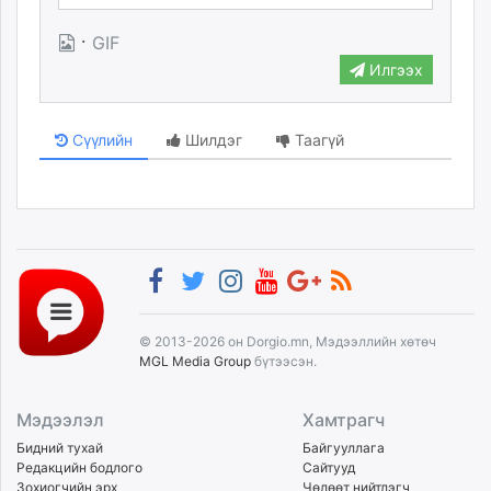
·
GIF
Илгээх
Сүүлийн
Шилдэг
Таагүй
© 2013-2026 он Dorgio.mn, Мэдээллийн хөтөч
MGL Media Group
бүтээсэн.
Мэдээлэл
Хамтрагч
Бидний тухай
Байгууллага
Редакцийн бодлого
Сайтууд
Зохиогчийн эрх
Чөлөөт нийтлэгч