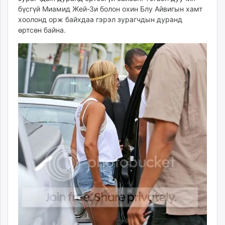
unuudur.mn
бүсгүй Миамид Жей-Зи болон охин Блу Айвигын хамт
хоолонд орж байхдаа гэрэл зурагчдын дуранд
isee.mn
өртсөн байна.
mglradio.com
fact.mn
itoim.mn
tumen.mn
shuum.mn
times.mn
tvmongolia.mn
mass.mn
unegui.mn
assa.mn
toim.mn
tac.mn
paparazzi.mn
unread.today