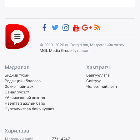
© 2013-2026 он Dorgio.mn, Мэдээллийн хөтөч
MGL Media Group
бүтээсэн.
Мэдээлэл
Хамтрагч
Бидний тухай
Байгууллага
Редакцийн бодлого
Сайтууд
Зохиогчийн эрх
Чөлөөт нийтлэгч
Санал хүсэлт
Үйлчилгээний нөхцөл
Нээлттэй ажлын байр
Сурталчилгаа байршуулах
Харилцаа
Мэдээний алба:
7711 4747