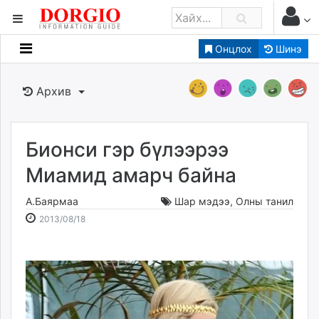
Онцлох
Шинэ
Мэдээллийн
Зар мэдээллийн
Архив
Банк санхүү
Бизнес ААН
Төрийн
Бионси гэр бүлээрээ
Нийслэлийн
Миамид амарч байна
А.Баярмаа
Шар мэдээ
,
Олны танил
dorgio.mn
2013-
2026-
2013/08/18
Gogo.mn
08-
08-
caak.mn
18
07
news.mn
23:04:27
11:43:39
zindaa.mn
Baabar.mn
tovch.mn