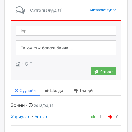
Сэтгэгдэлүүд (1)
Анхаарах зүйлс
·
GIF
Илгээх
Сүүлийн
Шилдэг
Таагүй
Зочин ·
2013/08/19
·
Хариулах
Устгах
-
1
-
0