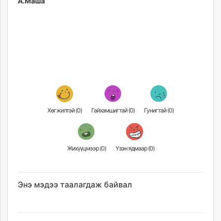
А.Маша
Хөгжилтэй (
0
)
Гайхамшигтай (
0
)
Гунигтай (
0
)
Жихүүцмээр (
0
)
Үзэн ядмаар (
0
)
Энэ мэдээ таалагдаж байвал