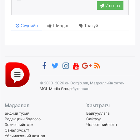
Илгээх
unuudur.mn
isee.mn
mglradio.com
Сүүлийн
Шилдэг
Таагүй
fact.mn
itoim.mn
tumen.mn
shuum.mn
times.mn
tvmongolia.mn
mass.mn
© 2013-2026 он Dorgio.mn, Мэдээллийн хөтөч
unegui.mn
MGL Media Group
бүтээсэн.
assa.mn
toim.mn
Мэдээлэл
Хамтрагч
tac.mn
Бидний тухай
Байгууллага
paparazzi.mn
Редакцийн бодлого
Сайтууд
unread.today
Зохиогчийн эрх
Чөлөөт нийтлэгч
Санал хүсэлт
Үйлчилгээний нөхцөл