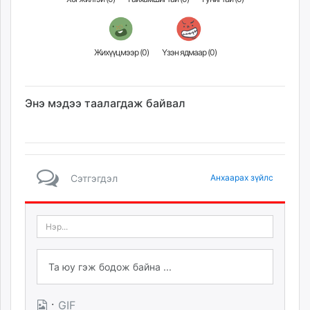
ikon.mn
mnb.mn
Livetv.mn
Жихүүцмээр (
0
)
Үзэн ядмаар (
0
)
Eguur.mn
24tsag.mn
shuud.mn
Энэ мэдээ таалагдаж байвал
eagle.mn
ergelt.mn
zarig.mn
today.mn
Сэтгэгдэл
Анхаарах зүйлс
zuv.mn
mminfo.mn
ugluu.mn
urlag.mn
unen.mn
asu.mn
shudarga.mn
·
GIF
shuurhai.mn