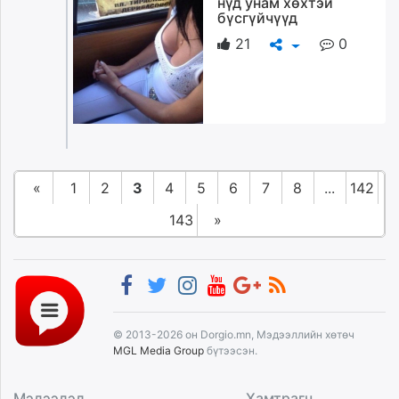
нүд унам хөхтэй
бүсгүйчүүд
21
0
«
1
2
3
4
5
6
7
8
...
142
143
»
© 2013-2026 он Dorgio.mn, Мэдээллийн хөтөч
MGL Media Group
бүтээсэн.
Мэдээлэл
Хамтрагч