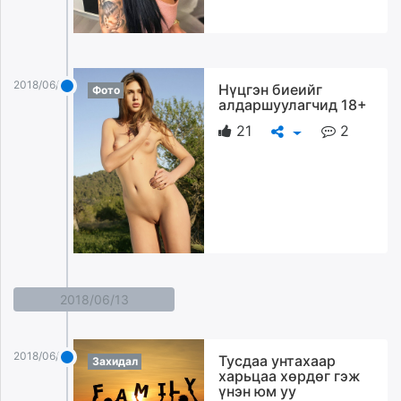
2018/06/15
Нүцгэн биеийг
Фото
алдаршуулагчид 18+
21
2
2018/06/13
2018/06/13
Тусдаа унтахаар
Захидал
харьцаа хөрдөг гэж
үнэн юм уу