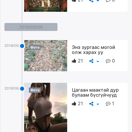
2018/06/09
2018/06/09
Энэ зургаас могой
Фото
олж харах уу
21
0
2018/06/09
Цагаан маактай дур
Фото
булаам бүсгүйчүүд
21
1