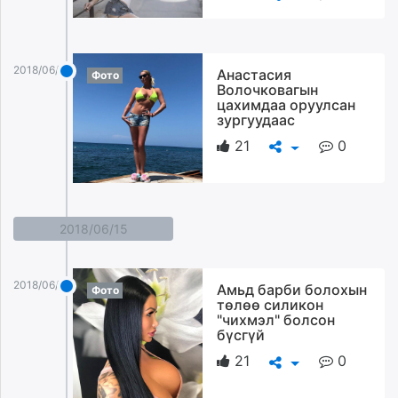
2018/06/16
Анастасия
Фото
Волочковагын
цахимдаа оруулсан
зургуудаас
21
0
2018/06/15
2018/06/15
Амьд барби болохын
Фото
төлөө силикон
"чихмэл" болсон
бүсгүй
21
0