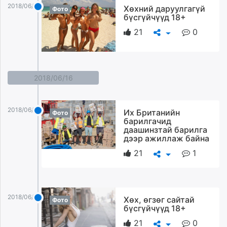
2018/06/19
Хөхний даруулгагүй
Фото
бүсгүйчүүд 18+
21
0
2018/06/16
2018/06/16
Их Британийн
Фото
барилгачид
даашинзтай барилга
дээр ажиллаж байна
21
1
2018/06/16
Хөх, өгзөг сайтай
Фото
бүсгүйчүүд 18+
21
0