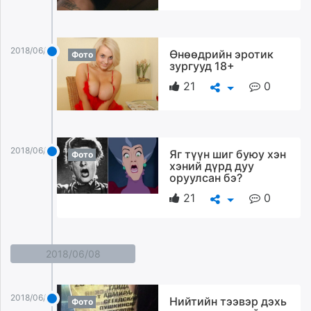
2018/06/09
Өнөөдрийн эротик
Фото
зургууд 18+
21
0
2018/06/09
Яг түүн шиг буюу хэн
Фото
хэний дүрд дуу
оруулсан бэ?
21
0
2018/06/08
2018/06/08
Нийтийн тээвэр дэхь
Фото