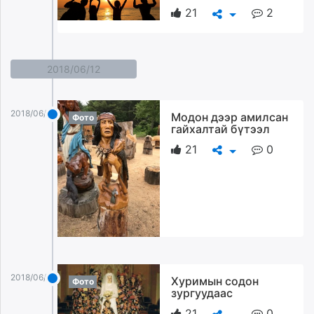
21
2
2018/06/12
2018/06/12
Модон дээр амилсан
Фото
гайхалтай бүтээл
21
0
2018/06/12
Хуримын содон
Фото
зургуудаас
21
0