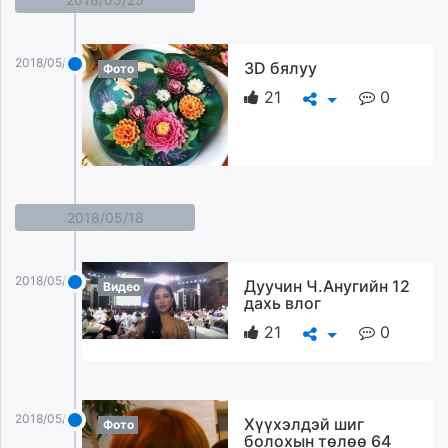
2018/05/25
3D бялуу
Фото
21
0
2018/05/18
2018/05/18
Дуучин Ч.Анугийн 12
Видео
дахь влог
21
0
2018/05/18
Хүүхэлдэй шиг
Фото
болохын төлөө 64