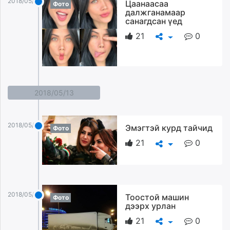
2018/05/14
Цаанаасаа
Фото
далжганамаар
санагдсан үед
21
0
2018/05/13
2018/05/13
Эмэгтэй курд тайчид
Фото
21
0
2018/05/13
Тоостой машин
Фото
дээрх урлан
21
0