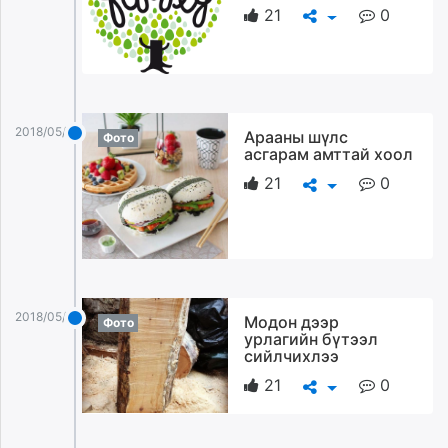
21
0
2018/05/12
Арааны шүлс
Фото
асгарам амттай хоол
21
0
2018/05/12
Модон дээр
Фото
урлагийн бүтээл
сийлчихлээ
21
0