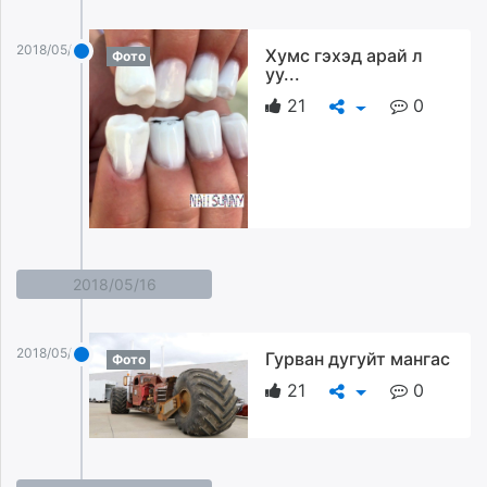
2018/05/17
Хумс гэхэд арай л
Фото
уу...
21
0
2018/05/16
2018/05/16
Гурван дугуйт мангас
Фото
21
0