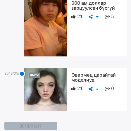
000 ам.доллар
зарцуулсан бүсгүй
21
5
2018/05/18
Өвөрмөц царайтай
Фото
моделиуд
21
0
2018/05/17