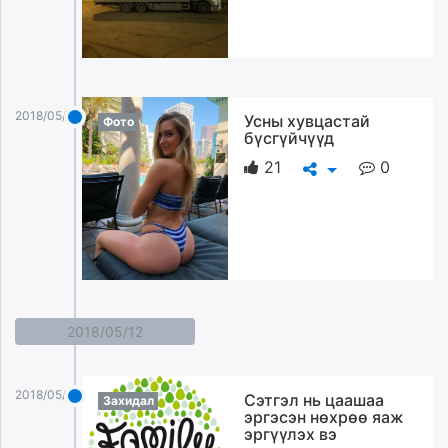
2018/05/13
Усны хувцастай
Фото
бүсгүйчүүд
21
0
2018/05/12
2018/05/12
Сэтгэл нь цаашаа
Захидал
эргэсэн нөхрөө яаж
эргүүлэх вэ