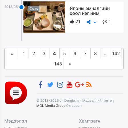
2018/05/12
Японы эмнэлгийн
Фото
хоол нэг ийм
21
1
«
1
2
3
4
5
6
7
8
...
142
143
»
© 2013-2026 он Dorgio.mn, Мэдээллийн хөтөч
MGL Media Group
бүтээсэн.
Мэдээлэл
Хамтрагч