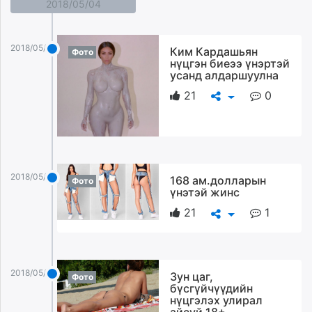
2018/05/04
2018/05/04
Ким Кардашьян
Фото
нүцгэн биеээ үнэртэй
усанд алдаршуулна
21
0
2018/05/04
168 ам.долларын
Фото
үнэтэй жинс
21
1
2018/05/04
Зун цаг,
Фото
бүсгүйчүүдийн
нүцгэлэх улирал
айсуй 18+