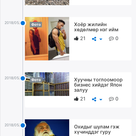
2018/05/06
Хоёр жилийн
Фото
хөдөлмөр нэг ийм
21
0
2018/05/06
Хуучны тоглоомоор
Фото
бизнес хийдэг Япон
залуу
21
0
2018/05/06
Охидыг шулам гэж
хүчинддэг гуру