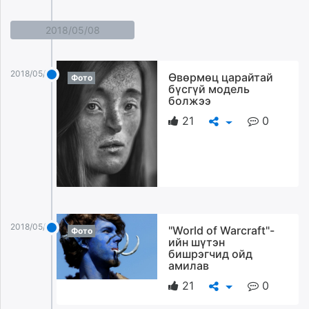
2018/05/08
2018/05/08
Өвөрмөц царайтай
Фото
бүсгүй модель
болжээ
21
0
2018/05/08
"World of Warcraft"-
Фото
ийн шүтэн
бишрэгчид ойд
амилав
21
0