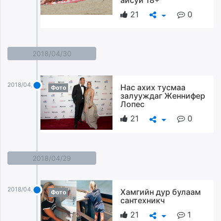
21
0
2018/04/30
2018/04/30
Нас ахих тусмаа
Фото
залууждаг Женнифер
Лопес
21
0
2018/04/29
2018/04/29
Хамгийн дур булаам
Фото
сантехникч
21
1