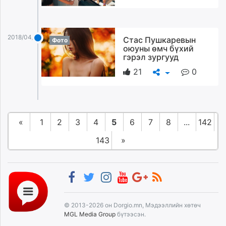
2018/04/29
Стас Пушкаревын
Фото
оюуны өмч бүхий
гэрэл зургууд
21
0
«
1
2
3
4
5
6
7
8
...
142
143
»
© 2013-2026 он Dorgio.mn, Мэдээллийн хөтөч
MGL Media Group
бүтээсэн.