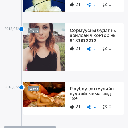
21
0
2018/05/06
Сормуусны будаг нь
Фото
арилсан ч контор нь
яг хэвээрээ
21
0
2018/05/06
Playboy сэтгүүлийн
Фото
нүүрийг чимэгчид
18+
21
0