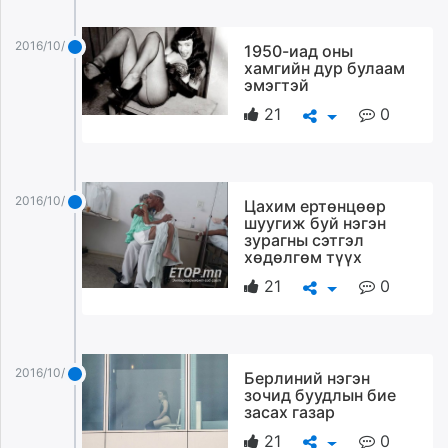
unuudur.mn
isee.mn
2016/10/21
1950-иад оны
хамгийн дур булаам
mglradio.com
эмэгтэй
fact.mn
21
0
itoim.mn
tumen.mn
shuum.mn
times.mn
2016/10/21
Цахим ертөнцөөр
tvmongolia.mn
шуугиж буй нэгэн
зурагны сэтгэл
mass.mn
хөдөлгөм түүх
unegui.mn
21
0
assa.mn
toim.mn
tac.mn
paparazzi.mn
2016/10/21
Берлиний нэгэн
unread.today
зочид буудлын бие
засах газар
21
0