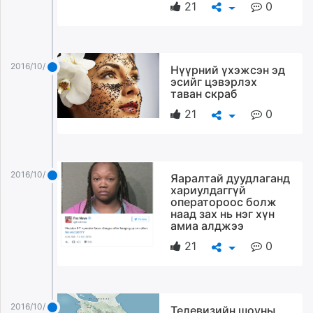
21
0
2016/10/21
Нүүрний үхэжсэн эд
эсийг цэвэрлэх
таван скраб
21
0
2016/10/21
Яаралтай дуудлаганд
хариулдаггүй
оператороос болж
наад зах нь нэг хүн
амиа алджээ
21
0
2016/10/21
Телевизийн шоуны