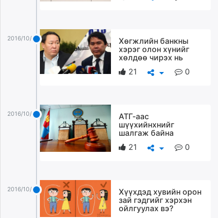
2016/10/21
Хөгжлийн банкны
хэрэг олон хүнийг
хөлдөө чирэх нь
21
0
2016/10/21
АТГ-аас
шүүхийнхнийг
шалгаж байна
21
0
2016/10/21
Хүүхдэд хувийн орон
зай гэдгийг хэрхэн
ойлгуулах вэ?