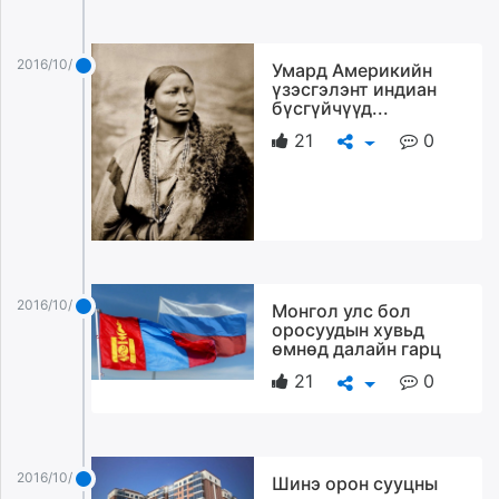
2016/10/20
Умард Америкийн
үзэсгэлэнт индиан
бүсгүйчүүд...
21
0
2016/10/20
Монгол улс бол
оросуудын хувьд
өмнөд далайн гарц
21
0
2016/10/20
Шинэ орон сууцны