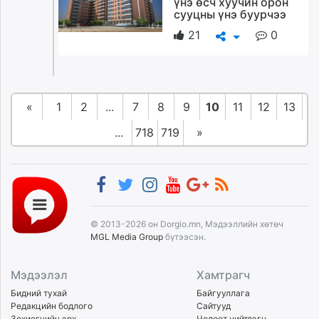
үнэ өсч хуучин орон
сууцны үнэ буурчээ
21
0
«
1
2
...
7
8
9
10
11
12
13
...
718
719
»
© 2013-2026 он Dorgio.mn, Мэдээллийн хөтөч
MGL Media Group
бүтээсэн.
Мэдээлэл
Хамтрагч
Бидний тухай
Байгууллага
Редакцийн бодлого
Сайтууд
Зохиогчийн эрх
Чөлөөт нийтлэгч