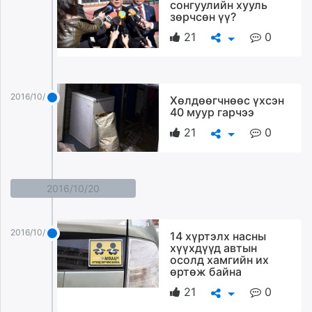
сонгуулийн хууль
зөрчсөн үү?
21
0
2016/10/21
Хөлдөөгчнөөс үхсэн
40 муур гарчээ
21
0
2016/10/20
2016/10/20
14 хүртэлх насны
хүүхдүүд автын
осолд хамгийн их
өртөж байна
21
0