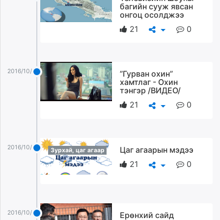
багийн сууж явсан
онгоц осолджээ
21
0
2016/10/21
”Гурван охин”
хамтлаг - Охин
тэнгэр /ВИДЕО/
21
0
2016/10/21
Цаг агаарын мэдээ
Зурхай, цаг агаар
21
0
2016/10/21
Ерөнхий сайд