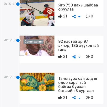
ikon.mn
2016/10/21
Ягр 750 дахь шайбаа
оруулав
mnb.mn
Livetv.mn
21
0
Eguur.mn
24tsag.mn
shuud.mn
eagle.mn
2016/10/21
92 настай эр 97
Сонин хачин
эхнэр, 185 хүүхэдтэй
ergelt.mn
гэнэ
zarig.mn
21
0
today.mn
zuv.mn
mminfo.mn
ugluu.mn
2016/10/21
Таны зүрх сэтгэлд яг
urlag.mn
одоо хэрэгтэй
байгаа бурхан
unen.mn
багшийн 8 сургаал
asu.mn
21
0
shudarga.mn
shuurhai.mn