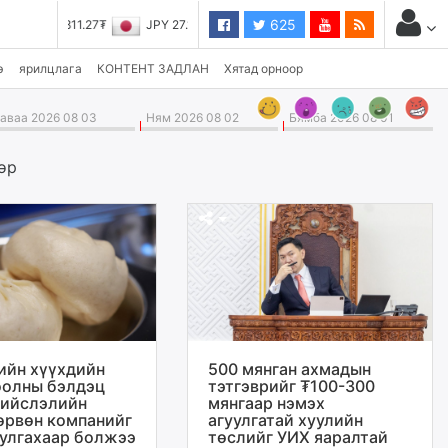
625
JPY 27.19₮
э
ярилцлага
КОНТЕНТ ЗАДЛАН
Хятад орноор
ваа 2026 08 03
Ням 2026 08 02
Бямба 2026 08 01
өр
ийн хүүхдийн
500 мянган ахмадын
оолны бэлдэц
тэтгэврийг ₮100-300
нийслэлийн
мянгаар нэмэх
өрвөн компанийг
агуулгатай хуулийн
уулгахаар болжээ
төслийг УИХ яаралтай