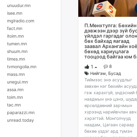
unuudur.mn
isee.mn
mglradio.com
П.Мөнхтулга: Бөхийн
fact.mn
дэвжээн дээр зүй бу
үйлдэл гаргадаг оло
itoim.mn
бөх байхад яагаад
tumen.mn
заавал Архангайн хо
бөхөд хариуцлага
shuum.mn
тооцоод байгаа юм б
times.mn
8
1
tvmongolia.mn
Нийгэм
,
Бусад
mass.mn
Тиймээс энэ асуудлыг
unegui.mn
зөвхөн нэг бөхийн асууд
assa.mn
гэж харахгүй, үндэсний 
toim.mn
наадмын үнэ цэнэ, шуда
tac.mn
өрсөлдөөний зарчмын
хүрээнд нарийвчлан авч
paparazzi.mn
хэрэгтэй. Монголчууд
unread.today
наадам, Цагаан сараар
бөхөө үздэг ард түмэн