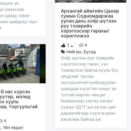
тооцож үе
ар нэмэхээр
Архангай аймгийн Цахир
сумын Содномдаржаа
нэ удаад таван
уулан дахь хоёр шүтээн
эмэх шийдвэр гарч
рүү тээврийн
в.
хэрэглэсээр гарахыг
хоригложээ
4
1
Нийгэм
,
Бусад
Хоёр шүтээн рүү тээврийн
хэрэглэсээр гарах, хүн
тээвэрлэж байгаа хууль бус
үйлдлийг таслан
зогсоосонтой холбогдуулан
цаашдаа сүсэгтэн олныг ая
18 нас хүрсэн
тухтай мөргөх нөхцөл
күүтер, мопед
боломжоор хангах ажлыг
х хууль
лаа, торгуультай
сумын ЗДТГ-ын зүгээс шат
дараатайгаар хэрэгжүүлэн
ажиллаж байгаа аж.
4
м
,
Үйл явдал