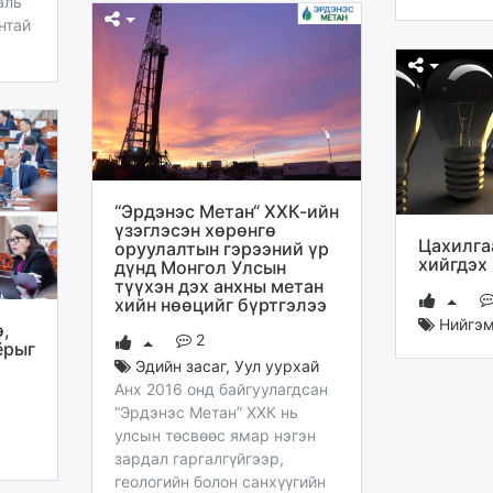
аль
нтай
“Эрдэнэс Метан“ ХХК-ийн
үзэглэсэн хөрөнгө
Цахилга
оруулалтын гэрээний үр
хийгдэх
дүнд Монгол Улсын
түүхэн дэх анхны метан
хийн нөөцийг бүртгэлээ
Нийгэ
ө,
2
ёрыг
Эдийн засаг
,
Уул уурхай
Анх 2016 онд байгуулагдсан
“Эрдэнэс Метан” ХХК нь
улсын төсвөөс ямар нэгэн
зардал гаргалгүйгээр,
геологийн болон санхүүгийн