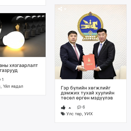
аны хязгаарлалт
 газрууд
1
м
,
Үйл явдал
Гэр бүлийн хөгжлийг
дэмжих тухай хуулийн
төсөл өргөн мэдүүлэв
6
Улс төр
,
УИХ