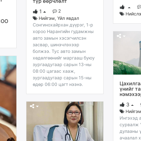
түр өөрчлөлт
2
1
Нийсл
Нийгэм
,
Үйл явдал
ЛОО
Сонгинохайрхан дүүрэг, 1-р
хороо Нарангийн гудамжны
авто замын хэсэгчилсэн
засвар, шинэчлэхээр
болжээ. Тус авто замын
хөдөлгөөнийг маргааш буюу
зургаадугаар сарын 13-ны
08:00 цагаас хааж,
зургаадугаар сарын 15-ны
Цахилга
өдөр 06:00 цагт нээнэ.
үнийг т
нэмэхээ
3
Нийгэ
Ингэхэд 
сурвалж 
дулааны 
ачаалал х