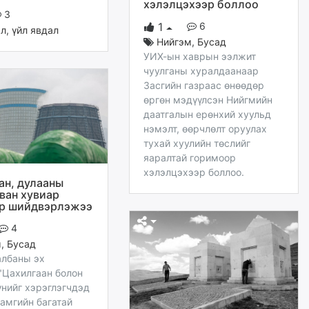
хэлэлцэхээр боллоо
3
6
1
эл
,
үйл явдал
Нийгэм
,
Бусад
УИХ-ын хаврын ээлжит
чуулганы хуралдаанаар
Засгийн газраас өнөөдөр
өргөн мэдүүлсэн Нийгмийн
даатгалын ерөнхий хуульд
нэмэлт, өөрчлөлт оруулах
тухай хуулийн төслийг
яаралтай горимоор
хэлэлцэхээр боллоо.
ан, дулааны
аван хувиар
р шийдвэрлэжээ
4
м
,
Бусад
албаны эх
"Цахилгаан болон
үнийг хэрэглэгчдэд
амгийн багатай