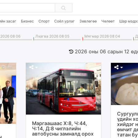
ийн засаг
Бизнес
Спорт
Соёл урлаг
Зөвлөгөө
Чөлөөт
Шар мэдэ
2026 08 06
Лхагва 2026 08 05
Мягмар 2026 08 04
Да
2026 оны 06 сарын 12 өд
Сургуул
үдийн х
Маргаашаас Х:8, Ч:44,
хийдэг 
Ч:14, Д:8 чиглэлийн
өмчит д
автобусны замналд орох
татан б
Н