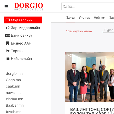
Эхлэл
Улс төр
Нийгэм
Эд
Мэдээллийн
Зар мэдээллийн
Пүрэв 
16 минутын өмнө
Банк санхүү
Бизнес ААН
Төрийн
Нийслэлийн
dorgio.mn
Gogo.mn
caak.mn
news.mn
zindaa.mn
Baabar.mn
ВАШИНГТОНД COP17
tovch.mn
БОЛОН ТАЛ ХЭЭРИЙ