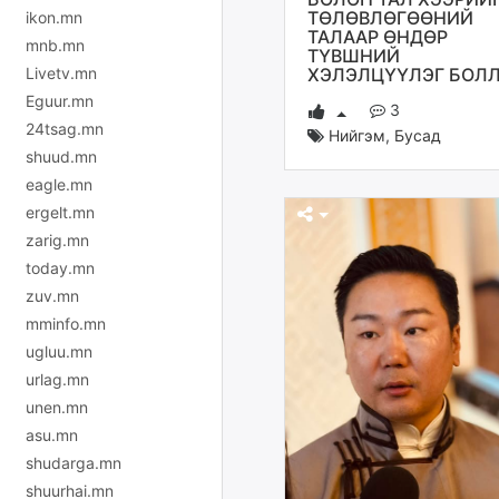
ТӨЛӨВЛӨГӨӨНИЙ
ikon.mn
ТАЛААР ӨНДӨР
mnb.mn
ТҮВШНИЙ
Livetv.mn
ХЭЛЭЛЦҮҮЛЭГ БОЛ
Eguur.mn
3
24tsag.mn
Нийгэм
,
Бусад
shuud.mn
eagle.mn
ergelt.mn
zarig.mn
today.mn
zuv.mn
mminfo.mn
ugluu.mn
urlag.mn
unen.mn
asu.mn
shudarga.mn
shuurhai.mn