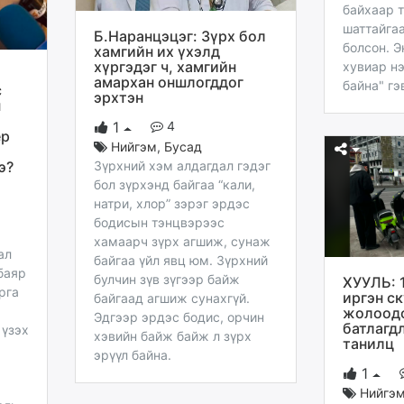
байхаар 
шаттайга
Б.Наранцэцэг: Зүрх бол
болсон. Э
хамгийн их үхэлд
хүргэдэг ч, хамгийн
хувиар н
амархан оншлогддог
байна" гэ
с
эрхтэн
н
4
1
ёр
Нийгэм
,
Бусад
э?
Зүрхний хэм алдагдал гэдэг
бол зүрхэнд байгаа “кали,
натри, хлор” зэрэг эрдэс
бодисын тэнцвэрээс
хамаарч зүрх агшиж, сунаж
ал
байгаа үйл явц юм. Зүрхний
баяр
булчин зүв зүгээр байж
ХУУЛЬ: 
рга
иргэн с
байгаад агшиж сунахгүй.
жолоодо
Эдгээр эрдэс бодис, орчин
батлагд
 үзэх
хэвийн байж байж л зүрх
танилц
эрүүл байна.
1
Нийгэ