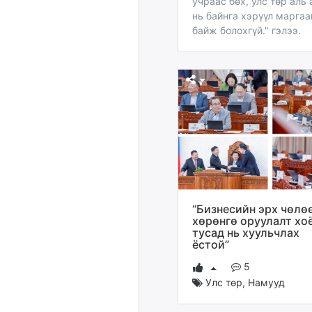
учраас бөх, улс төр аль 
нь байнга хэрүүл маргаа
байж болохгүй." гэлээ.
“Бизнесийн эрх чөлө
хөрөнгө оруулалт хо
тусад нь хуульчлах
ёстой”
5
Улс төр
,
Намууд