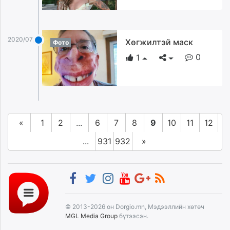
2020/07/16
Хөгжилтэй маск
Фото
0
1
«
1
2
...
6
7
8
9
10
11
12
...
931
932
»
© 2013-2026 он Dorgio.mn, Мэдээллийн хөтөч
MGL Media Group
бүтээсэн.