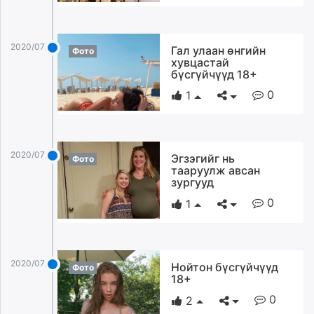
2020/07/16
Гал улаан өнгийн
Фото
хувцастай
бүсгүйчүүд 18+
0
1
2020/07/16
Эгзэгийг нь
Фото
тааруулж авсан
зургууд
0
1
2020/07/16
Нойтон бүсгүйчүүд
Фото
18+
0
2