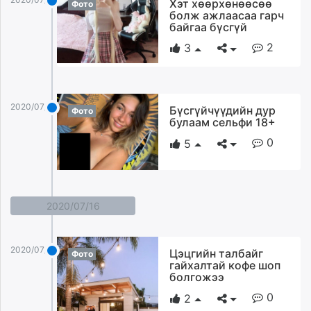
Хэт хөөрхөнөөсөө
Фото
болж ажлаасаа гарч
байгаа бүсгүй
2
3
2020/07/17
Бүсгүйчүүдийн дур
Фото
булаам сельфи 18+
0
5
2020/07/16
2020/07/16
Цэцгийн талбайг
Фото
гайхалтай кофе шоп
болгожээ
0
2