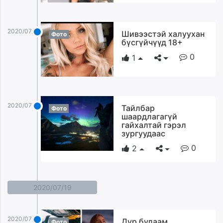
2020/07/20
Шивээстэй халуухан
Фото
бүсгүйчүүд 18+
0
1
2020/07/20
Тайлбар
Фото
шаардлагагүй
гайхалтай гэрэл
зургуудаас
0
2
2020/07/19
2020/07/19
Дур булаам
Фото