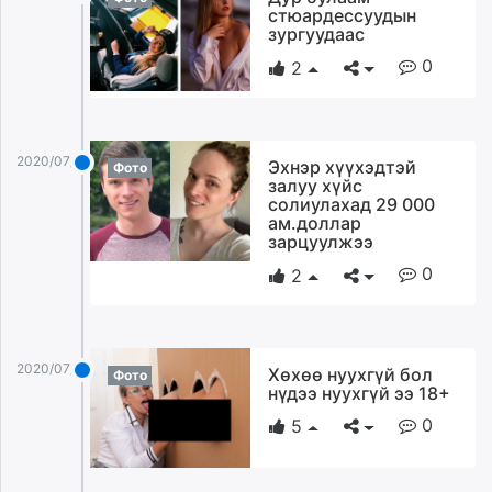
стюардессуудын
зургуудаас
0
2
2020/07/19
Эхнэр хүүхэдтэй
Фото
залуу хүйс
солиулахад 29 000
ам.доллар
зарцуулжээ
0
2
2020/07/19
Хөхөө нуухгүй бол
Фото
нүдээ нуухгүй ээ 18+
0
5