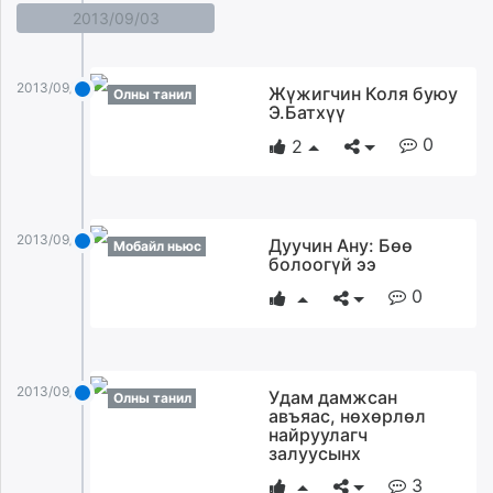
2013/09/03
2013/09/03
Жүжигчин Коля буюу
Олны танил
Э.Батхүү
0
2
2013/09/03
Дуучин Ану: Бөө
Мобайл ньюс
болоогүй ээ
0
2013/09/03
Удам дамжсан
Олны танил
авъяас, нөхөрлөл
найруулагч
залуусынх
3