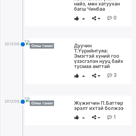
найз, мөн хатуухан
багш Чинбаа
0
2013/09/04
Дуучин
Олны танил
Т.Үүрийнтуяа:
Эмэгтэй хүний гоо
үзэсгэлэн нууц байх
тусмаа амттай
3
2013/09/04
Жүжигчин П.Баттөр
Олны танил
эрэлт ихтэй болжээ
1