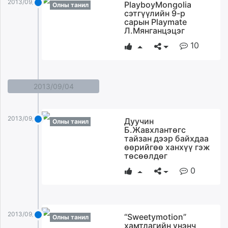
2013/09/05
PlayboyMongolia
Олны танил
сэтгүүлийн 9-р
сарын Playmate
Л.Мянганцэцэг
10
2013/09/04
2013/09/04
Дуучин
Олны танил
Б.Жавхлантөгс
тайзан дээр байхдаа
өөрийгөө ханхүү гэж
төсөөлдөг
0
2013/09/04
“Sweetymotion”
Олны танил
хамтлагийн үнэнч