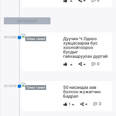
6
2013/09/05
2013/09/05
Дуучин Ч.Одноо
Олны танил
хувцасаараа бус
хоолойгоороо
бусдыг
гайхашруулах дуртай
0
2013/09/05
50 насандаа аав
Олны танил
болсон жүжигчин
Бадрал
3
1