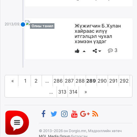
2013/09/03
Жүжигчин Б.Хулан
Олны танил
хайраас илүү
итгэлцэл чухал
хэмээн үздэг
3
«
1
2
...
286
287
288
289
290
291
292
...
313
314
»
© 2013-2026 он Dorgio.mn, Мэдээллийн хөтөч
MGL Media Group
бүтээсэн.