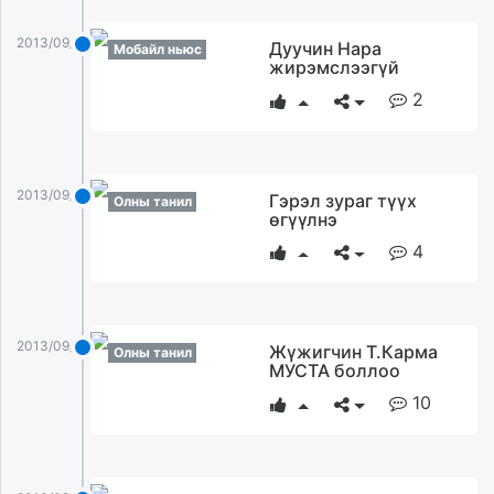
2013/09/05
Дуучин Нара
Мобайл ньюс
жирэмслээгүй
2
2013/09/05
Гэрэл зураг түүх
Олны танил
өгүүлнэ
4
2013/09/05
Жүжигчин Т.Карма
Олны танил
МУСТА боллоо
10