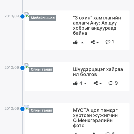
unuudur.mn
isee.mn
2013/09/08
“З охин” хамтлагийн
Мобайл ньюс
mglradio.com
ахлагч Ану: Ах дүү
хоёрыг андуураад
fact.mn
байна
itoim.mn
1
tumen.mn
shuum.mn
times.mn
tvmongolia.mn
2013/09/08
Шүүдэрцэцэг хайраа
Олны танил
mass.mn
ил болгов
unegui.mn
9
4
assa.mn
toim.mn
tac.mn
2013/09/08
МУСТА цол тэмдэг
paparazzi.mn
Олны танил
хүртсэн жүжигчин
unread.today
О.Мөнхгэрэлийн
фото