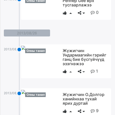
Реппер Gee өрх
Олны танил
тусгаарлажээ
0
2013/08/26
2013/08/26
Жүжигчин
Олны танил
Ундармаагийн гэрийг
ганц бие бүсгүйчүүд
эзэгнэжээ
1
2013/08/26
Жүжигчин О.Долгор
Олны танил
ханийнхаа тухай
ярих дуртай
9