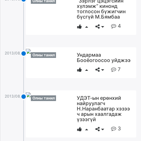
“Зэрлэг цэцэгсийн
Олны танил
хүлэмж” кинонд
unuudur.mn
тоглосон бүжигчин
isee.mn
бүсгүй М.Бямбаа
mglradio.com
4
fact.mn
itoim.mn
tumen.mn
shuum.mn
2013/08/28
Ундармаа
Олны танил
Бооёогоосоо уйджээ
times.mn
tvmongolia.mn
7
mass.mn
unegui.mn
assa.mn
2013/08/28
УДЭТ-ын ерөнхий
Олны танил
toim.mn
найруулагч
tac.mn
Н.Наранбаатар хэзээ
ч арын хаалгадаж
paparazzi.mn
үзээгүй
unread.today
3