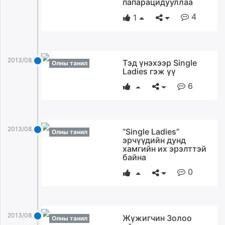
папарацидууллаа
4
1
2013/08/27
Тэд үнэхээр Single
Олны танил
Ladies гэж үү
6
2013/08/27
“Single Ladies”
Олны танил
эрчүүдийн дунд
хамгийн их эрэлттэй
байна
0
2013/08/27
Жүжигчин Золоо
Олны танил