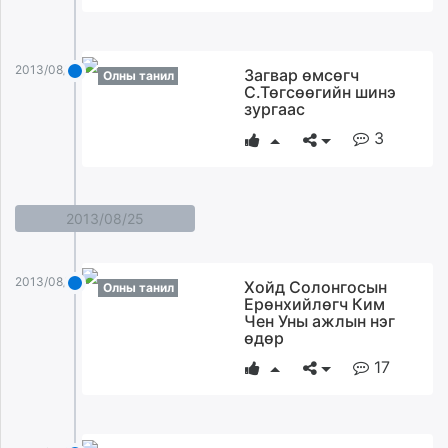
2013/08/26
Загвар өмсөгч
Олны танил
С.Төгсөөгийн шинэ
зургаас
3
2013/08/25
2013/08/25
Хойд Солонгосын
Олны танил
Ерөнхийлөгч Ким
Чен Уны ажлын нэг
өдөр
17