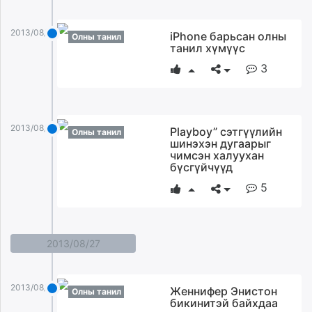
2013/08/28
iPhone барьсан олны
Олны танил
танил хүмүүс
3
2013/08/28
Playboy” сэтгүүлийн
Олны танил
шинэхэн дугаарыг
чимсэн халуухан
бүсгүйчүүд
5
2013/08/27
2013/08/27
Женнифер Энистон
Олны танил
бикинитэй байхдаа