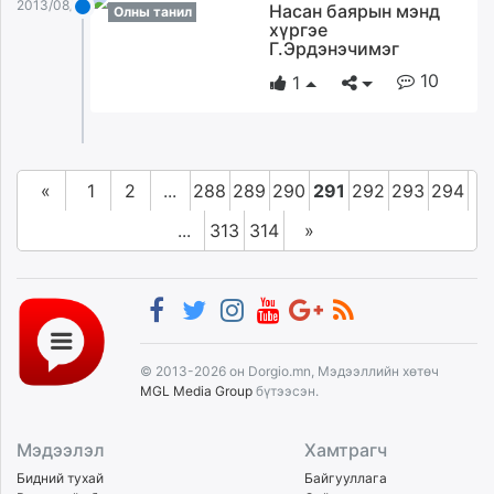
2013/08/25
Насан баярын мэнд
Олны танил
хүргэе
Г.Эрдэнэчимэг
10
1
«
1
2
...
288
289
290
291
292
293
294
...
313
314
»
© 2013-2026 он Dorgio.mn, Мэдээллийн хөтөч
MGL Media Group
бүтээсэн.
Мэдээлэл
Хамтрагч
Бидний тухай
Байгууллага