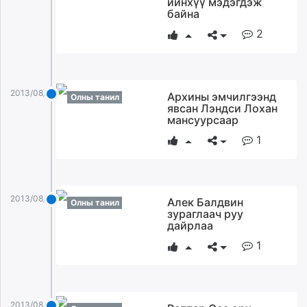
ийнхүү мэдэгдэж
байна
2
2013/08/27
Архины эмчилгээнд
Олны танил
явсан Лэндси Лохан
мансуурсаар
1
2013/08/27
Алек Балдвин
Олны танил
зураглаач руу
дайрлаа
1
2013/08/27