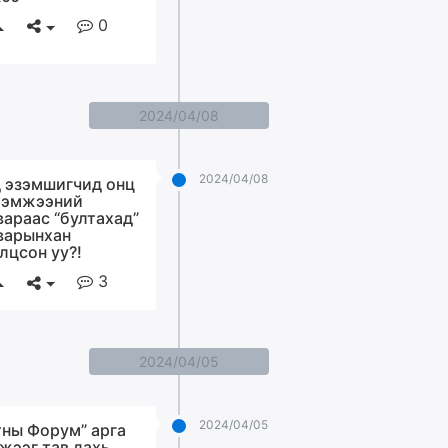
0
2024/04/08
2024/04/08
 эзэмшигчид онц
хэмжээний
вараас “бултахад”
варынхан
лцсон уу?!
3
2024/04/05
2024/04/05
тны Форум” арга
жээг тав дахь