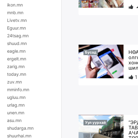
ikon.mn
mnb.mn
Livetv.mn
Eguur.mn
24tsag.mn
shuud.mn
eagle.mn
НӨА
Бусад
олг
ergelt.mn
хон
zarig.mn
шил
today.mn
1
zuv.mn
mminfo.mn
ugluu.mn
urlag.mn
unen.mn
asu.mn
“Э
Уул уурхай
ТАВ
shudarga.mn
АЧА
shuurhai.mn