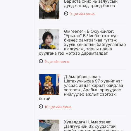
Бариста хийх нь залуусын
дунд яагаад трэнд болов
9 цагийн өмнө
Өмгөөлөгч Б.Оюунбилэг:
"Урьхан" Б.Чинбат гэж хүн
бизнес хамтрагчаа гүтгэж
хууль хяналтын байгууллагаар
шалгуулж, торны цаана
суулгана гэх мэтээр дарамталдаг
9 цагийн өмнө
Д.Амарбаясгалан:
Шатахууныхаа 97 хувийг нэг
улсаас авдаг хараат байдлаа
зогсоож, Арабын орнуудаас
нийлүүлэх ажлыг сэргээх
ёстой
10 цагийн өмнө
Худалдагч Н.Амарзаяа:
Дэлгүүрийн 32 хуудастай
өрийн дэвтэр долоо хоногт л