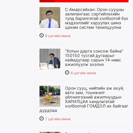
С.Амарсайхан: Орон сууцны
залилангаас сэргийлэхийн
тулд барилгатай холбоотой бүх
мэдээллийг харуулах шинэ
цахим систем танилцуулна
6 цагийн өмнө
“Хотын дарга сонсож байна”
150150 тусгай дугаарыг
наймдугаар сарын 14-нөөс
ажиллуулж эхэлнэ
6 цагийн өмнө
Орон сууц, нийтийн аж ахуй,
авто зам, тохижилт
үйлчилгээний ажилтнуудын
ХАРИЛЦАА хандлагатай
холбоотой ГОМДОЛ их байгааг
дурдлаа
7 цагийн өмнө