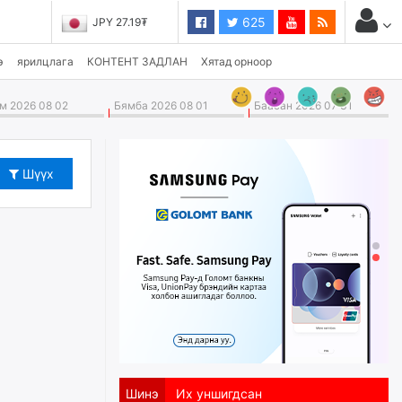
625
JPY 27.19₮
э
ярилцлага
КОНТЕНТ ЗАДЛАН
Хятад орноор
 2026 08 02
Бямба 2026 08 01
Баасан 2026 07 31
Шүүх
Шинэ
Их уншигдсан