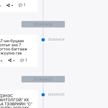
1
2024/04/24
2024/04/24
Т-ын буцаан
олтыг энэ 7
огтоо багтааж
жүүлнэ гэв
1
2024/04/23
2024/04/23
РДЭНЭС
АНТОЛГОЙ” ХК
А ТЭЭВРИЙН “С”