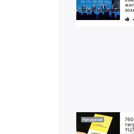
жил
зох
760
Уул уурхай
төг
ҮЦТ