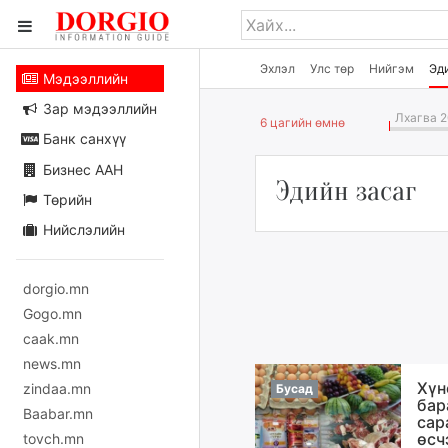
Эхлэл
Улс төр
Нийгэм
Эд
Мэдээллийн
Зар мэдээллийн
Лхагва 2
6 цагийн өмнө
Банк санхүү
Бизнес ААН
Эдийн засаг
Төрийн
Нийслэлийн
dorgio.mn
Gogo.mn
caak.mn
news.mn
Хүн
zindaa.mn
Бусад
бар
Baabar.mn
сар
өсч
tovch.mn