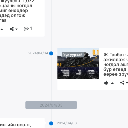
жүүлсэн. 1,072
ьцааны ногдол
ийг өнөөдөр
эдэд олгож
гаа
1
2024/04/04
Ж.Ганбат:
Уул уурхай
ажиллаж 
ногдол аш
бүр өгөөд 
өөрөө эрү
2024/04/03
2024/04/03
ингийн өсөлт,