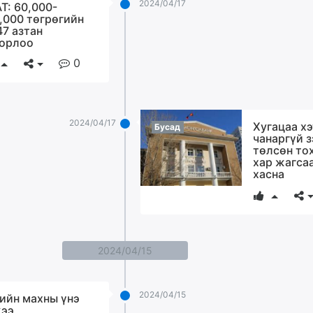
2024/04/17
Т: 60,000-
,000 төгрөгийн
47 азтан
орлоо
0
2024/04/17
Хугацаа хэ
Бусад
чанаргүй 
төлсөн то
хар жагса
хасна
2024/04/15
2024/04/15
ийн махны үнэ
ээ