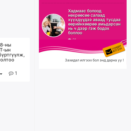
ХЗДХ-ын сайд С.Амарсайхан:
Авлигаар авсан хөрөнгийг
Хадмаас болоод
хурааж, нийгмийн сайн
нөхрөөсөө салаад
сайхны хөгжилд зориулах
хүүхдүүдээ аваад тусдаа
бөгөөд үүнийг хэд хэдэн эрх
өөрийнхөөрөө амьдарсан
бүхий байгууллагаас санал авна
нь ч дээр гэж бодох
боллоо
өчигдѳр
91
 8-ны
Шатахууныг олдож байгаа
Т-ын
газраас нь л авч байна. Үнэ
бүртгүүлж,
тарифаас илүү хангамж дээр
голтоо
Захидал илгээх бол энд дарна уу !
анхаарч байна
өчигдѳр
1
Ц.Будханд: Дүүгээ гараад
ирнэ гэж итгэж хүлээсээр
долоон сарын хугацаа
өнгөрлөө
өчигдѳр
Барилгын салбарын 100
жилийн ойд зориулсан