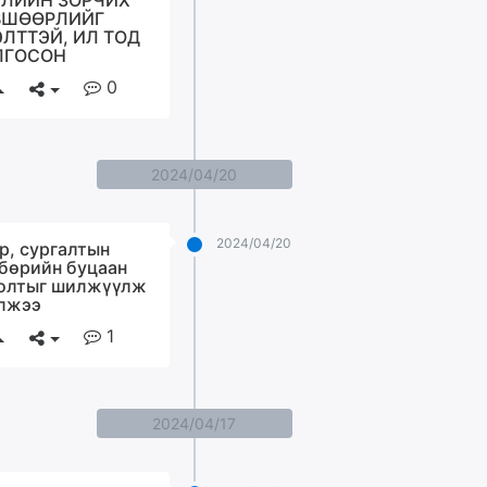
РЛИЙН ЗОРЧИХ
ВШӨӨРЛИЙГ
ЛТТЭЙ, ИЛ ТОД
ЛГОСОН
0
2024/04/20
2024/04/20
р, сургалтын
бөрийн буцаан
олтыг шилжүүлж
лжээ
1
2024/04/17