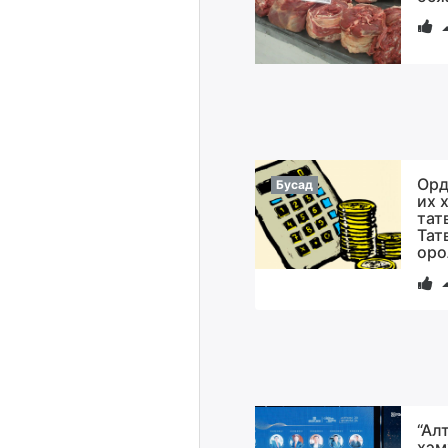
Орд
Бусад
их 
тат
Тат
оро
“Ал
хэм