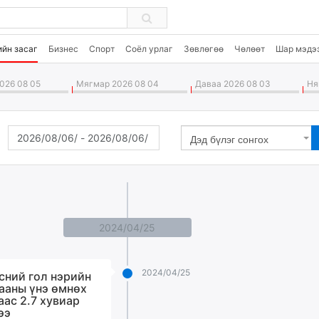
ийн засаг
Бизнес
Спорт
Соёл урлаг
Зөвлөгөө
Чөлөөт
Шар мэдэ
026 08 05
Мягмар 2026 08 04
Даваа 2026 08 03
Ням
Дэд бүлэг сонгох
2024/04/25
2024/04/25
сний гол нэрийн
ааны үнэ өмнөх
аас 2.7 хувиар
ээ