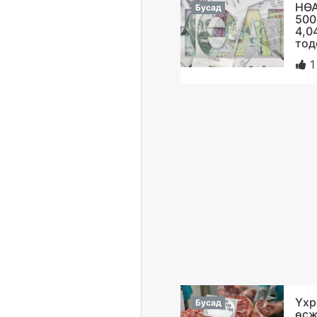
НӨА
Бусад
500
4,0
тод
1
Үхр
Бусад
өсж