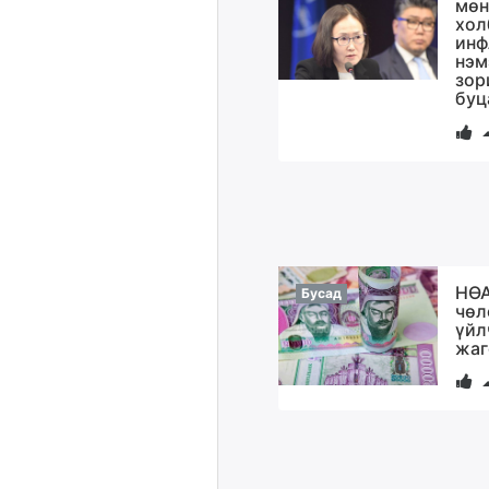
мөн
хол
инф
нэм
зор
буц
НӨА
Бусад
чөл
үйл
жаг