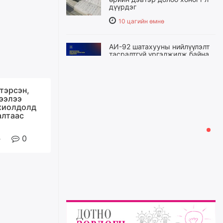
дүүрдэг
10 цагийн өмнө
АИ-92 шатахууны нийлүүлэлт
тасралтгүй үргэлжилж байна
10 цагийн өмнө
тэрсэн,
I ангийн цахим бүртгэл энэ
зээлээ
сарын 17-ноос эхэлнэ
хиолдолд
алтаас
11 цагийн өмнө
0
Үндсэн хууль зөрчсөн
Х.Булгантуяа, үндэсний эв
нэгдэлд харшилсан
М.Нарантуяа-Нара нарт хэзээ
хариуцлага тооцох вэ?
11 цагийн өмнө
Нефть импортлогч компаниуд