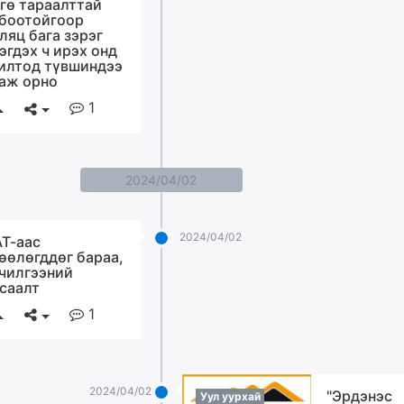
гө тараалттай
боотойгоор
ляц бага зэрэг
эгдэх ч ирэх онд
илтод түвшиндээ
аж орно
1
2024/04/02
2024/04/02
Т-аас
өөлөгддөг бараа,
чилгээний
саалт
1
2024/04/02
"Эрдэнэс
Уул уурхай