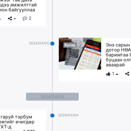
дээ амжилттай
ион байгууллаа
2
2024/04/05
Энэ сарын
Бусад
дотор НӨА
баримтаа 
буцаан ол
аваарай
1
2024/04/04
2024/04/04
 гаруй тэрбум
рөгийг өчигдөр
ХТ-д