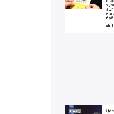
шил
хув
ашг
ирг
бай
1
Цал
Бусад