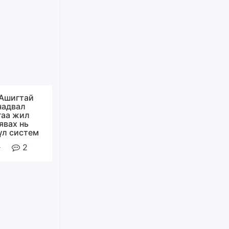
наадмыг хойшлуулав
өчигдѳр
Монгол Улсад 162 вагон - 9720
тонн АИ-92 орж иржээ
өчигдѳр
Jade Gas: 1.1 тэрбум австрали
 Ашигтай
долларын санхүүжилтийн
чадвал
эцсийн гэрээг есдүгээр сард
гаа жил
байгуулбал Тавантолгойн
явах нь
метан хийн үйлдвэрлэлийн
үл систем
өрөмдлөгийг 2027 онд эхлүүлнэ
2
өчигдѳр
Ханын материалд эхний
ээлжийн 6 блок орон сууцны
барилга угсралтын ажил
үргэлжилж байна
өчигдѳр