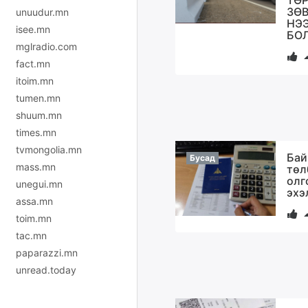
ТӨ
ЗӨ
unuudur.mn
НЭЭ
isee.mn
БО
mglradio.com
fact.mn
itoim.mn
tumen.mn
shuum.mn
times.mn
tvmongolia.mn
Бай
Бусад
mass.mn
төл
олг
unegui.mn
эхэ
assa.mn
toim.mn
tac.mn
paparazzi.mn
unread.today