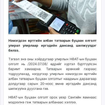
ikon.mn
mnb.mn
Livetv.mn
Eguur.mn
24tsag.mn
shuud.mn
eagle.mn
Нэмэгдсэн өртгийн албан татварын буцаан олголт
ergelt.mn
улирал улирлаар иргэдийн дансанд шилжүүлдэг
билээ.
zarig.mn
today.mn
Тэгвэл энэ оны хоёрдугаар улирлын НӨАТ-ын буцаан
zuv.mn
олголт нь /2024.07.08/ өдрийг хүртэл бүртгүүлсэн
mminfo.mn
баримт хамаарна. Татварын ерөнхий газраас
тодруулахад, нэгдүгээр улирлын нэмэгдсэн өртгийн
ugluu.mn
албан татварын буцаан олголтыг наадмын дараагаар
urlag.mn
долдугаар сарын 20-ноос өмнө иргэдийн дансанд
unen.mn
шилжүүлнэ дуусгана гэв.
asu.mn
НӨАТ-ын буцаан олголт орох үеэр Сангийн яамнаас
shudarga.mn
мэдээлнэ гэж татварын албанаас хэллээ.
shuurhai.mn