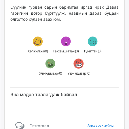
unuudur.mn
Сүүлийн гурван сарын баримтаа иргэд ирэх Даваа
isee.mn
гаригийн дотор бүртгүүлж, наадмын дараа буцаан
олголтоо хүлээн авах юм.
mglradio.com
fact.mn
itoim.mn
tumen.mn
shuum.mn
Хөгжилтэй (
0
)
Гайхамшигтай (
0
)
Гунигтай (
0
)
times.mn
tvmongolia.mn
mass.mn
Жихүүцмээр (
0
)
Үзэн ядмаар (
0
)
unegui.mn
assa.mn
toim.mn
Энэ мэдээ таалагдаж байвал
tac.mn
paparazzi.mn
unread.today
Сэтгэгдэл
Анхаарах зүйлс