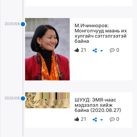
2020/08/27
М.Ичинноров:
Монголчууд маань их
хулгайч сэтгэлгээтэй
байна
21
0
2020/08/27
ШУУД: ЭМЯ-наас
мэдээлэл хийж
байна (2020.08.27)
21
0