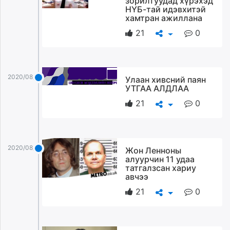
зорилтуудад хүрэхэд
НҮБ-тай идэвхитэй
хамтран ажиллана
21
0
2020/08/27
Улаан хивсний паян
УТГАА АЛДЛАА
21
0
2020/08/27
Жон Ленноны
алуурчин 11 удаа
татгалзсан хариу
авчээ
21
0