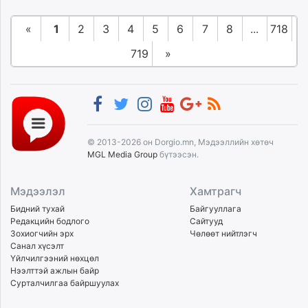
«
1
2
3
4
5
6
7
8
...
718
719
»
© 2013-2026 он Dorgio.mn, Мэдээллийн хөтөч
MGL Media Group
бүтээсэн.
Мэдээлэл
Хамтрагч
Бидний тухай
Байгууллага
Редакцийн бодлого
Сайтууд
Зохиогчийн эрх
Чөлөөт нийтлэгч
Санал хүсэлт
Үйлчилгээний нөхцөл
Нээлттэй ажлын байр
Сурталчилгаа байршуулах