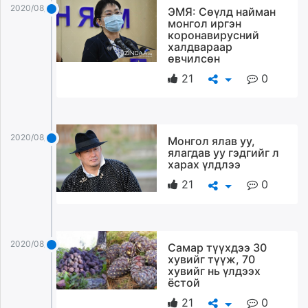
2020/08/27
ЭМЯ: Сөүлд найман
монгол иргэн
коронавирусний
халдвараар
өвчилсөн
21
0
2020/08/27
Монгол ялав уу,
ялагдав уу гэдгийг л
харах үлдлээ
21
0
2020/08/27
Самар түүхдээ 30
хувийг түүж, 70
хувийг нь үлдээх
ёстой
21
0