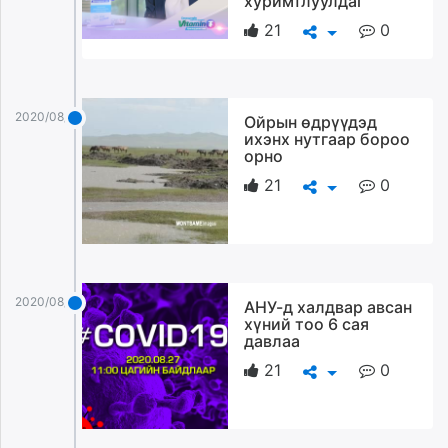
хуримтлуулдаг
unuudur.mn
21
0
isee.mn
mglradio.com
fact.mn
2020/08/27
itoim.mn
Ойрын өдрүүдэд
ихэнх нутгаар бороо
tumen.mn
орно
shuum.mn
21
0
times.mn
tvmongolia.mn
mass.mn
unegui.mn
assa.mn
2020/08/27
АНУ-д халдвар авсан
toim.mn
хүний тоо 6 сая
давлаа
tac.mn
paparazzi.mn
21
0
unread.today