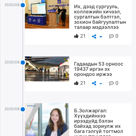
ikon.mn
2020/08/27
Их, дээд сургууль,
коллежийн хичээл,
mnb.mn
сургалтын бэлтгэл,
Livetv.mn
зохион байгуулалтын
талаар мэдээллээ
Eguur.mn
24tsag.mn
21
0
shuud.mn
eagle.mn
ergelt.mn
2020/08/27
Гадаадын 53 орноос
zarig.mn
19437 иргэн эх
today.mn
орондоо иржээ
zuv.mn
21
0
mminfo.mn
ugluu.mn
urlag.mn
2020/08/27
Б.Золжаргал:
unen.mn
Хүүхдийнхээ
asu.mn
ирээдүйд бэлэн
байхад зориулж их
shudarga.mn
бага гэлгүй тогтмол
shuurhai.mn