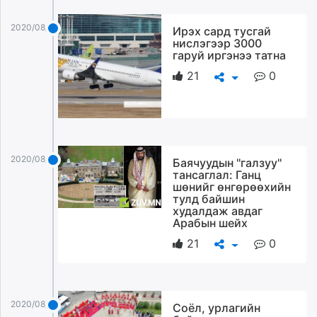
2020/08/27
Ирэх сард тусгай
нислэгээр 3000
гаруй иргэнээ татна
21
0
2020/08/27
Баячуудын ''галзуу''
тансаглал: Ганц
шөнийг өнгөрөөхийн
тулд байшин
худалдаж авдаг
Арабын шейх
21
0
2020/08/27
Соёл, урлагийн