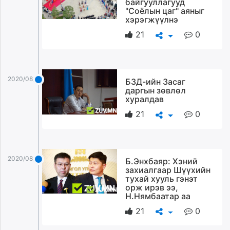
байгууллагууд
"Соёлын цаг" аяныг
хэрэгжүүлнэ
21
0
2020/08/27
БЗД-ийн Засаг
даргын зөвлөл
хуралдав
21
0
2020/08/27
Б.Энхбаяр: Хэний
захиалгаар Шүүхийн
тухай хууль гэнэт
орж ирэв ээ,
Н.Нямбаатар аа
21
0