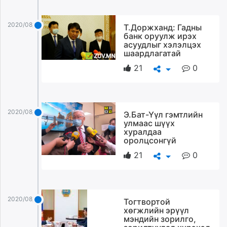
2020/08/27
Т.Доржханд: Гадны
банк оруулж ирэх
асуудлыг хэлэлцэх
шаардлагатай
21
0
2020/08/27
Э.Бат-Үүл гэмтлийн
улмаас шүүх
хуралдаа
оролцсонгүй
21
0
2020/08/27
Тогтвортой
хөгжлийн эрүүл
мэндийн зорилго,