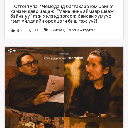
Г.Отгонтуяа: “Чемоданд багтахаар юм байна”
хэмээн давс цацаж, “Мань чинь аймаар шааж
байна уу” гэж хэлээд зогсож байсан хүмүүс
гэмт үйлдлийн оролцогч биш гэж үү?!
11
Нийгэм
,
Сэрэмжлүүлэг
3