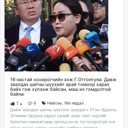
16 настай хохирогчийн ээж Г.Отгонтуяа: Давж
заалдах шатны шүүхийг арай томоор харах
байх гэж хүлээж байсан, маш их гомдолтой
байна
9
Нийгэм
,
Үйл явдал
1
Давж заалдах шатны шүүхээс шүүгдэгч Э.Ган-Эрдэнэ,
Э.Номин-Эрдэнэ нарыг хүнийг алах гэмт хэргийг
бүлэглэн хамжигчаар оролцсон нь тогтоогдоогүй гэж
үзсэн анхан шатны шүүхийн шийтгэх тогтоол