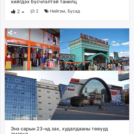
хийгдэх бүсчлэлтэй танилц
2
Нийгэм
,
Бусад
2
Энэ сарын 23-нд зах, худалдааны төвүүд
амарна