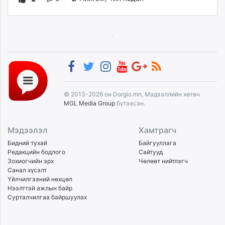
© 2013-2026 он Dorgio.mn, Мэдээллийн хөтөч
MGL Media Group
бүтээсэн.
Мэдээлэл
Хамтрагч
Бидний тухай
Байгууллага
Редакцийн бодлого
Сайтууд
Зохиогчийн эрх
Чөлөөт нийтлэгч
Санал хүсэлт
Үйлчилгээний нөхцөл
Нээлттэй ажлын байр
Сурталчилгаа байршуулах