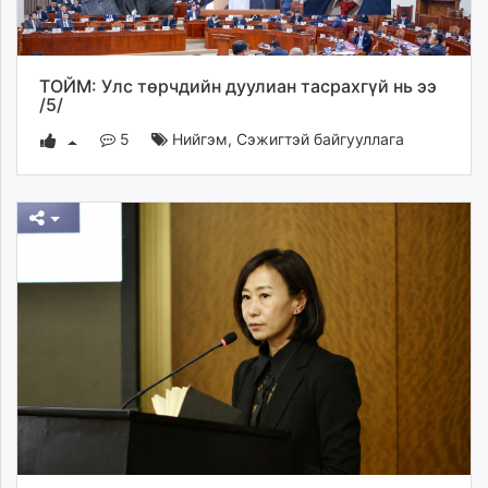
ТОЙМ: Улс төрчдийн дуулиан тасрахгүй нь ээ
/5/
5
Нийгэм
,
Сэжигтэй байгууллага