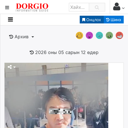
Онцлох
Шинэ
Мэдээллийн
Зар мэдээллийн
Архив
Банк санхүү
Бизнес ААН
2026 оны 05 сарын 12 өдөр
Төрийн
Нийслэлийн
dorgio.mn
Gogo.mn
caak.mn
news.mn
zindaa.mn
Baabar.mn
tovch.mn