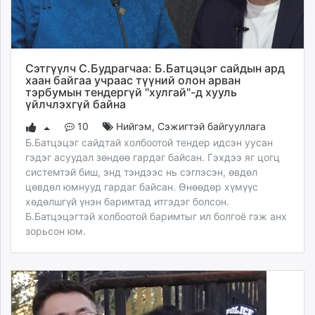
Сэтгүүлч С.Будрагчаа: Б.Батцэцэг сайдын ард
хаан байгаа учраас түүний олон арван
тэрбумын тендергүй "хулгай"-д хууль
үйлчлэхгүй байна
10
Нийгэм
,
Сэжигтэй байгууллага
Б.Батцэцэг сайдтай холбоотой тендер идсэн уусан
гэдэг асуудал зөндөө гардаг байсан. Гэхдээ яг цогц
системтэй биш, энд тэндээс нь сэглэсэн, өвдөл
цөвдөл юмнууд гардаг байсан. Өнөөдөр хүмүүс
хөдөлшгүй үнэн баримтад итгэдэг болсон.
Б.Батцэцэгтэй холбоотой баримтыг ил болгоё гэж анх
зорьсон юм.