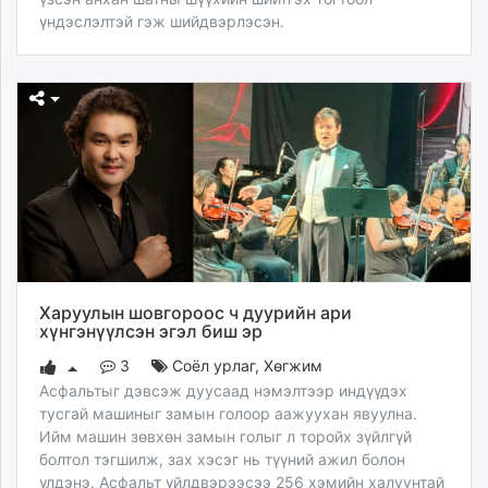
үндэслэлтэй гэж шийдвэрлэсэн.
Харуулын шовгороос ч дуурийн ари
хүнгэнүүлсэн эгэл биш эр
3
Соёл урлаг
,
Хөгжим
Асфальтыг дэвсэж дуусаад нэмэлтээр индүүдэх
тусгай машиныг замын голоор аажуухан явуулна.
Ийм машин зөвхөн замын голыг л торойх зүйлгүй
болтол тэгшилж, зах хэсэг нь түүний ажил болон
үлдэнэ. Асфальт үйлдвэрээсээ 256 хэмийн халуунтай