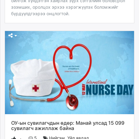
ойлгож хүндэтгэн хайрлах зүрх сэтгэлийн боловсрол
эзэмших, оролцох эрхээ хэрэгжүүлэх боломжийг
бүрдүүлдгээрээ онцлогтой.
ОУ-ын сувилагчдын өдөр: Манай улсад 15 099
сувилагч ажиллаж байна
5
Нийгэм
,
Үйл явдал