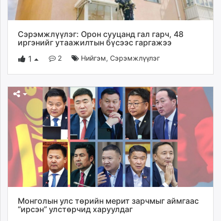
Сэрэмжлүүлэг: Орон сууцанд гал гарч, 48
иргэнийг утаажилтын бүсээс гаргажээ
2
Нийгэм
,
Сэрэмжлүүлэг
1
Монголын улс төрийн мерит зарчмыг аймгаас
“ирсэн” улстөрчид харуулдаг