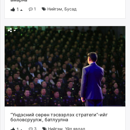
1
Нийгэм
,
Бусад
1
“Үндэсний сөрөн тэсвэрлэх стратеги”-ийг
боловсруулж, батлуулна
3
Нийгэм
,
Үйл явдал
1