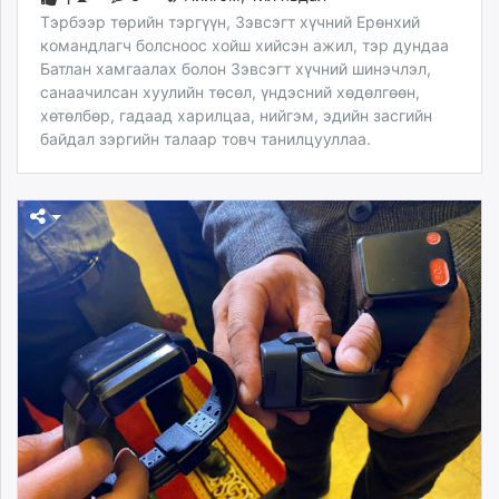
Тэрбээр төрийн тэргүүн, Зэвсэгт хүчний Ерөнхий
командлагч болсноос хойш хийсэн ажил, тэр дундаа
Батлан хамгаалах болон Зэвсэгт хүчний шинэчлэл,
санаачилсан хуулийн төсөл, үндэсний хөдөлгөөн,
хөтөлбөр, гадаад харилцаа, нийгэм, эдийн засгийн
байдал зэргийн талаар товч танилцууллаа.