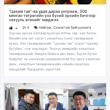
“Цахим гав”-аа удаа дараа унтрааж, 500
мянган төгрөгийн үнэ бүхий эрхийн бичгээр
хахууль өгөхийг завджээ
4
Нийгэм
,
Сэжигтэй байгууллага
Зорчих эрхээ хязгаарлуулсан ялтны гар, хөл болон
биеийн аль нэг хэсэгт хяналтын тоног төхөөрөмж
зүүнэ. Энэ төхөөрөмжийг "Цахим гав" эсвэл "Цахим
бугуйвч" гэж нэрлэдэг. Энэхүү зөөврийн хяналтын
төхөөрөмжийг биедээ байнга авч явах, бүрэн бүтэн
байдлыг нь хангахад шаардлагатай бүх арга хэмжээг
авах, хяналтын төхөөрөмжийн хэвийн ажиллах
нөхцөлийг бүрдүүлэх үүрэгтэй.