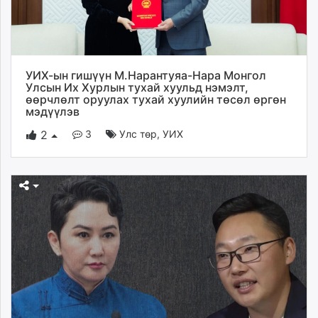
УИХ-ын гишүүн М.Нарантуяа-Нара Монгол
Улсын Их Хурлын тухай хуульд нэмэлт,
өөрчлөлт оруулах тухай хуулийн төсөл өргөн
мэдүүлэв
3
Улс төр
,
УИХ
2