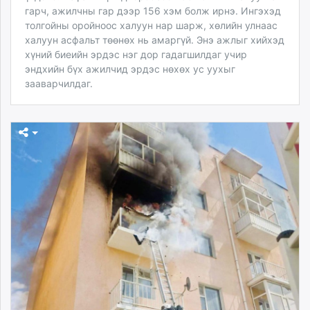
гарч, ажилчны гар дээр 156 хэм болж ирнэ. Ингэхэд
толгойны оройноос халуун нар шарж, хөлийн улнаас
халуун асфальт төөнөх нь амаргүй. Энэ ажлыг хийхэд
хүний биеийн эрдэс нэг дор гадагшилдаг учир
эндхийн бүх ажилчид эрдэс нөхөх ус уухыг
зааварчилдаг.