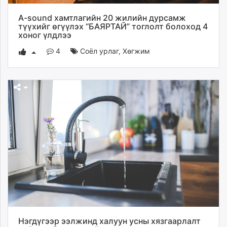
A-sound хамтлагийн 20 жилийн дурсамж
түүхийг өгүүлэх “БАЯРТАЙ” тоглолт болоход 4
хоног үлдлээ
4
Соёл урлаг
,
Хөгжим
Нэгдүгээр ээлжинд халуун усны хязгаарлалт