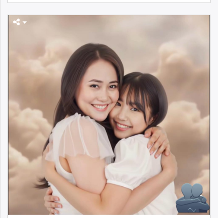
unuudur.mn
isee.mn
mglradio.com
fact.mn
itoim.mn
tumen.mn
shuum.mn
times.mn
tvmongolia.mn
mass.mn
unegui.mn
assa.mn
toim.mn
tac.mn
paparazzi.mn
unread.today