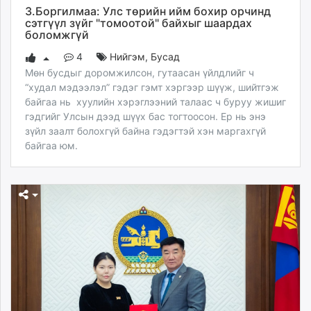
З.Боргилмаа: Улс төрийн ийм бохир орчинд
сэтгүүл зүйг "томоотой" байхыг шаардах
боломжгүй
4
Нийгэм
,
Бусад
Мөн бусдыг доромжилсон, гутаасан үйлдлийг ч
“худал мэдээлэл” гэдэг гэмт хэргээр шүүж, шийтгэж
байгаа нь хуулийн хэрэглээний талаас ч буруу жишиг
гэдгийг Улсын дээд шүүх бас тогтоосон. Ер нь энэ
зүйл заалт болохгүй байна гэдэгтэй хэн маргахгүй
байгаа юм.