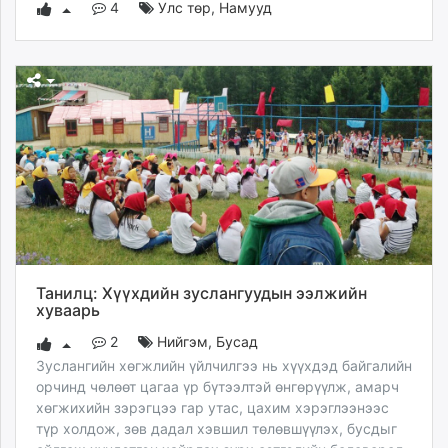
4
Улс төр
,
Намууд
Танилц: Хүүхдийн зуслангуудын ээлжийн
хуваарь
2
Нийгэм
,
Бусад
Зуслангийн хөгжлийн үйлчилгээ нь хүүхдэд байгалийн
орчинд чөлөөт цагаа үр бүтээлтэй өнгөрүүлж, амарч
хөгжихийн зэрэгцээ гар утас, цахим хэрэглээнээс
түр холдож, зөв дадал хэвшил төлөвшүүлэх, бусдыг