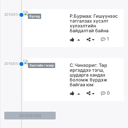
2015/01/05
Р.Бурмаа: Гишүүнээс
Бусад
татгалзах хүсэлт
хүлээлтийн
байдалтай байна
1
2015/01/05
С.Чинзориг: Төр
Засгийн газар
иргэддээ тэгш,
шударга хандах
боломж бүрдэж
байгаа юм
0
2015/01/04