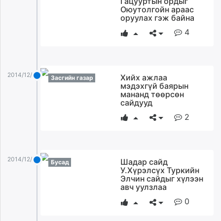
Гацууртын ордыг
Оюутолгойн араас
оруулах гэж байна
4
2014/12/29
Хийх ажлаа
Засгийн газар
мэдэхгүй баярын
мананд төөрсөн
сайдууд
2
2014/12/29
Шадар сайд
Бусад
У.Хүрэлсүх Туркийн
Элчин сайдыг хүлээн
авч уулзлаа
0