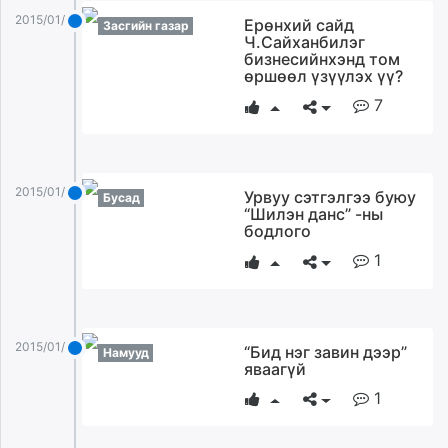
2015/01/04
Ерөнхий сайд
Засгийн газар
Ч.Сайханбилэг
бизнесийнхэнд том
өршөөл үзүүлэх үү?
7
2015/01/04
Урвуу сэтгэлгээ буюу
Бусад
“Шилэн данс” -ны
бодлого
1
2015/01/04
“Бид нэг завин дээр”
Намууд
яваагүй
1