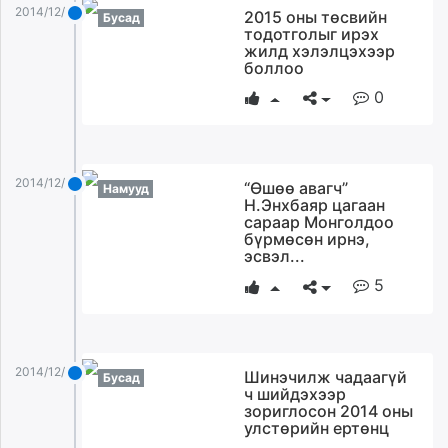
2014/12/30
2015 оны төсвийн
Бусад
тодотголыг ирэх
жилд хэлэлцэхээр
боллоо
0
2014/12/30
“Өшөө авагч”
Намууд
Н.Энхбаяр цагаан
сараар Монголдоо
бүрмөсөн ирнэ,
эсвэл...
5
2014/12/30
Шинэчилж чадаагүй
Бусад
ч шийдэхээр
зориглосон 2014 оны
улстөрийн ертөнц