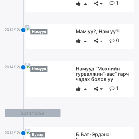
1
2014/12/30
Мам уу?, Нам уу?!
Намууд
0
2014/12/30
Намууд “Мөхлийн
Намууд
гурвалжин”-аас” гарч
чадах болов уу
1
2014/12/29
2014/12/29
Б.Бат-Эрдэнэ:
Бусад