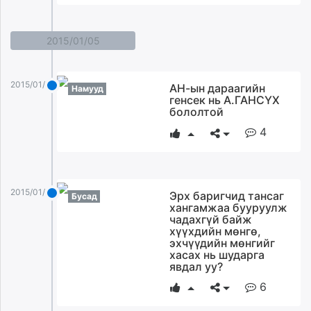
unuudur.mn
isee.mn
2015/01/05
mglradio.com
fact.mn
itoim.mn
2015/01/05
АН-ын дараагийн
Намууд
генсек нь А.ГАНСҮХ
tumen.mn
бололтой
shuum.mn
4
times.mn
tvmongolia.mn
mass.mn
unegui.mn
2015/01/05
Эрх баригчид тансаг
Бусад
assa.mn
хангамжаа бууруулж
чадахгүй байж
toim.mn
хүүхдийн мөнгө,
tac.mn
эхчүүдийн мөнгийг
хасах нь шударга
paparazzi.mn
явдал уу?
unread.today
6