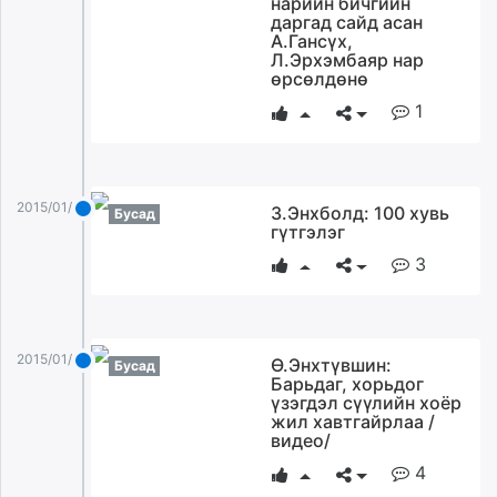
нарийн бичгийн
ikon.mn
даргад сайд асан
А.Гансүх,
mnb.mn
Л.Эрхэмбаяр нар
Livetv.mn
өрсөлдөнө
Eguur.mn
1
24tsag.mn
shuud.mn
eagle.mn
2015/01/06
З.Энхболд: 100 хувь
ergelt.mn
Бусад
гүтгэлэг
zarig.mn
3
today.mn
zuv.mn
mminfo.mn
ugluu.mn
2015/01/06
Ө.Энхтүвшин:
Бусад
urlag.mn
Барьдаг, хорьдог
үзэгдэл сүүлийн хоёр
unen.mn
жил хавтгайрлаа /
asu.mn
видео/
shudarga.mn
4
shuurhai.mn