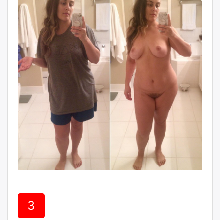
unuudur.mn
isee.mn
mglradio.com
fact.mn
itoim.mn
tumen.mn
shuum.mn
times.mn
tvmongolia.mn
mass.mn
unegui.mn
assa.mn
toim.mn
tac.mn
paparazzi.mn
unread.today
3