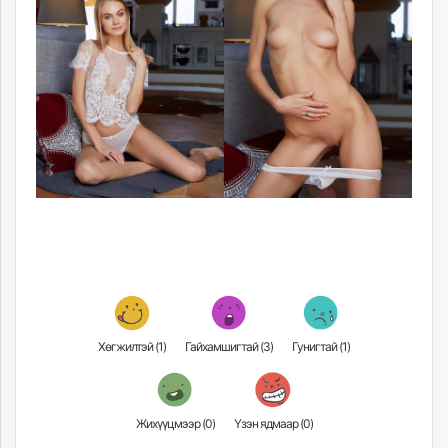
Хөгжилтэй (
1
)
Гайхамшигтай (
3
)
Гунигтай (
1
)
Жихүүцмээр (
0
)
Үзэн ядмаар (
0
)