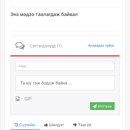
Энэ мэдээ таалагдаж байвал
Сэтгэгдэлүүд (1)
Анхаарах зүйлс
·
GIF
Илгээх
Сүүлийн
Шилдэг
Таагүй