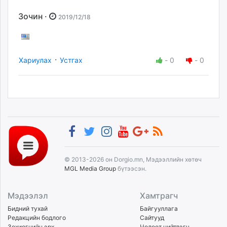
Зочин ·
2019/12/18
·
Хариулах
Устгах
-
0
-
0
© 2013-2026 он Dorgio.mn, Мэдээллийн хөтөч
MGL Media Group
бүтээсэн.
Мэдээлэл
Хамтрагч
Бидний тухай
Байгууллага
Редакцийн бодлого
Сайтууд
Зохиогчийн эрх
Чөлөөт нийтлэгч