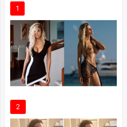
ikon.mn
1
mnb.mn
Livetv.mn
Eguur.mn
24tsag.mn
shuud.mn
eagle.mn
ergelt.mn
zarig.mn
today.mn
zuv.mn
mminfo.mn
ugluu.mn
urlag.mn
unen.mn
2
asu.mn
shudarga.mn
shuurhai.mn