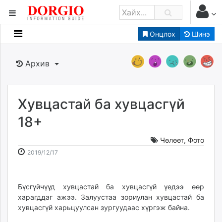
Онцлох
Шинэ
Мэдээллийн
Зар мэдээллийн
Архив
Банк санхүү
Бизнес ААН
Төрийн
Хувцастай ба хувцасгүй
Нийслэлийн
18+
Чөлөөт
,
Фото
dorgio.mn
2019-
2026-
2019/12/17
Gogo.mn
12-
08-
caak.mn
17
08
news.mn
16:54:24
00:30:27
Бүсгүйчүүд хувцастай ба хувцасгүй үедээ өөр
zindaa.mn
харагддаг ажээ. Залуустаа зориулан хувцастай ба
Baabar.mn
хувцасгүй харьцуулсан зургуудаас хүргэж байна.
tovch.mn