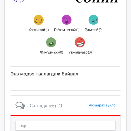
Хөгжилтэй (
1
)
Гайхамшигтай (
1
)
Гунигтай (
0
)
Жихүүцмээр (
0
)
Үзэн ядмаар (
0
)
Энэ мэдээ таалагдаж байвал
Сэтгэгдэлүүд (1)
Анхаарах зүйлс