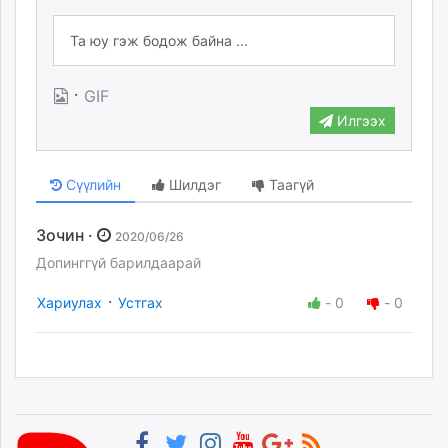
·
GIF
Илгээх
Сүүлийн
Шилдэг
Таагүй
Зочин ·
2020/06/26
Допинггүй барилдаарай
·
Хариулах
Устгах
-
0
-
0