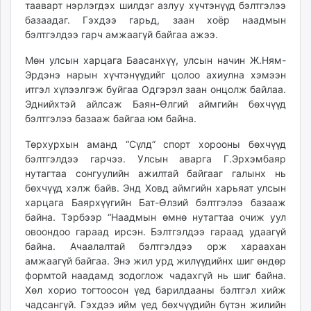
тааварт нэрлэгдэх шилдэг азлуу хүчтэнүүд бэлтгэлээ
базаадаг. Гэхдээ гарьд, заан хоёр наадмын
бэлтгэлдээ гарч амжаагүй байгаа ажээ.
Мөн улсын харцага Баасанхүү, улсын начин Ж.Ням-
Эрдэнэ нарын хүчтэнүүдийг цолоо ахиулна хэмээн
итгэл хүлээлгэж буйгаа Одгэрэл заан онцолж байлаа.
Эднийхтэй айлсаж Баян-Өлгий аймгийн бөхчүүд
бэлтгэлээ базааж байгаа юм байна.
Төрхурхын аманд “Сүлд” спорт хорооны бөхчүүд
бэлтгэлдээ гарчээ. Улсын аварга Г.Эрхэмбаяр
нутагтаа сонгуулийн ажилтай байгааг галынх нь
бөхчүүд хэлж байв. Энд Ховд аймгийн харьяат улсын
харцага Баярхүүгийн Бат-Өлзий бэлтгэлээ базааж
байна. Тэрбээр “Наадмын өмнө нутагтаа очиж уул
овоондоо гараад ирсэн. Бэлтгэлдээ гараад удаагүй
байна. Ачаалалтай бэлтгэлдээ орж хараахан
амжаагүй байгаа. Энэ жил урд жилүүдийнх шиг өндөр
формтой наадамд зодоглож чадахгүй нь шиг байна.
Хөл хорио тогтоосон үед барилдааны бэлтгэл хийж
чадсангүй. Гэхдээ ийм үед бөхчүүдийн бүтэн жилийн