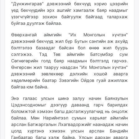
"Дүнжингарав" дэвжээний бөхчүүд хорио цээрийн
үед бөхчүүдийн эрх ашгийг хамгаалж баяр наадмыг
үзэгчгүйгээр зохион байгуулж байгаад талархаж
буйгаа дуулгаж байлаа.
Өвөрхангай аймгийн "Их Монголын хүчтэн"
дэвжээний бөхчүүд жил бүр Бугын сангийн аж ахуйд
бэлтгэлээ базаадаг байсан бол өнөө жил буурь
сэлгэжээ. Тэд Төв аймгийн Батсүмбэр сум
Сөгнөгөрийн голд баяр наадмын бэлтгэлд гарчээ.
Өнгөрсөн жил тааруу наадсан "Их Монголын хүчтэн"
дэвжээний зөвлөхөөр дэлхийн хошой аварга
хөдөлмөрийн баатар Зэвэгийн Ойдов гуай ажиллаж
байгаа юм байна.
Энэ галаас улсын шинэ залуу начин Баянзулын
Цэдэнсодномыг дээгүүр даваанд гарч барилдах
боломжтой хэмээн багш дасгалжуулагчид нь онцолж
байлаа. Мөн Нарийнтээл сумын харьяат аймгийн
арслан Батжаргалын Лхагвадоржийг наанадаж начин
цолд хүртэнэ хэмээн улсын арслан Бандийн
Ганбаатар багш хэлж байна. Улсын дархан аварга