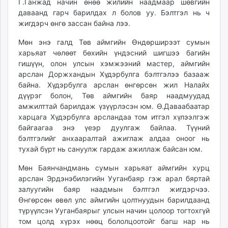
Г.Ганжад начин өнөө жилийн наадмаар шөвгийн
даваанд гарч барилдах л болов уу. Бэлтгэл нь ч
жигдэрч өнгө зассан байна лээ.
Мөн энэ галд Төв аймгийн Өндөрширээт сумын
харьяат чөлөөт бөхийн үндэсний шигшээ багийн
гишүүн, олон улсын хэмжээний мастер, аймгийн
арслан Доржхандын Хүдэрбулга бэлтгэлээ базааж
байна. Хүдэрбулга арслан өнгөрсөн жил Налайх
дүүрэг болон, Төв аймгийн баяр наадмуудад
амжилттай барилдаж үзүүрлэсэн юм. Ө.Даваабаатар
харцага Хүдэрбулга арсландаа том итгэл хүлээлгэж
байгаагаа энэ үеэр дуулгаж байлаа. Түүний
бэлтгэлийг анхааралтай ажиглаж алдаа оноог нь
тухай бүрт нь сануулж гардаж ажиллаж байсан юм.
Мөн Баянчандмань сумын харьяат аймгийн хурц
арслан Эрдэнэбилэгийн Ууганбаяр гэж арал бяртай
залуугийн баяр наадмын бэлтгэл жигдэрчээ.
Өнгөрсөн өвөл улс аймгийн цолтнуудын барилдаанд
түрүүлсэн Ууганбаярыг улсын начин цолоор тогтохгүй
том цолд хүрэх нөөц бололцоотойг багш нар нь