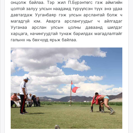
онцолж байлаа. Тэр жил П.Бүрэнтөгс гэж аймгийн
цолтой залуу улсын наадамд түрүүлсэн түүх энэ удаа
давтагдаж Ууганбаяр гэж улсын арслантай болж ч
магадгүй юм. Аварга арслангуудыг ч айлгадаг
Ууганаа арслан улсын цолны даваанд шилдэг
харцага, начингуудтай тунаж барилдах магадлалтайг
галынх нь бөхчүүд ярьж байлаа.