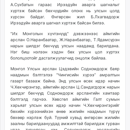
А.Сүхбатын гараас Ирээдүйн аварга шагналыг
хүртэж байсан бөхчүүдийн олонх нь улсын цолд
хүрсэн байдаг. Өнгөрсөн жил Б.Лхагвадорж
Ирээдүйн аварга шагнал хүртэж байсан билээ.
"Их Монголын хүчтэнүүд" дэвжээнээс аймгийн
арслан О.Наранбаатар, Ж.Наранбаатар, Т.Ядамсүрэн
нарын шилдэг бөхчүүд улсын наадамд барилдана.
Нэг биш нэлээн хэдэн бөх улсын цол хүртэх
бололцоотойг дасгалжуулагчид онцолж байлаа.
Монгол Улсын арслан Цэдэвийн Содномдорж баяр
наадмын бэлтгэлээ “Чингисийн хүрээ” амралтын
газарт базааж байна. Энд улсын өсөх идэр начин
Ч.Хөхчирэнгэр, аймгийн арслан Ц.Сандагдорж нарын
шилдэг бөхчүүд Содномдорж арслангийн хамтаар
бэлтгэлд гарчээ. Хөвсгөл аймгийн Галт сумын
харьяат улсын өсөх идэр начин Ч.Хөхчирэнгэрийг
бөхийн хүрээнийхэн өнөө жилийн наадмын түрүү
бөхөөр нэрлэж буй. Түүний хувьд өнгөрсөн жилийн
заалны барилдаануудад амжилттай барилдаж гурван
удаа түрүүлсэн юм. Содномдорж арслангийн