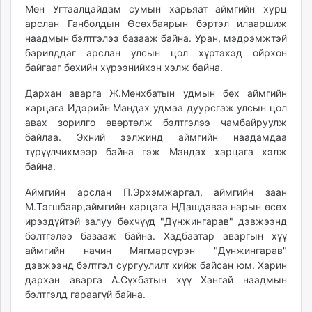
Мөн Угтаалцайдам сумын харьяат аймгийн хурц
арслан Ганболдын Өсөхбаярын бэртэл илааршиж
наадмын бэлтгэлээ базааж байна. Уран, мэдрэмжтэй
барилддаг арслан улсын цол хүртэхэд ойрхон
байгааг бөхийн хүрээнийхэн хэлж байна.
Дархан аварга Ж.Мөнхбатын удмын бөх аймгийн
харцага Идэрийн Мандах удмаа дуурсгаж улсын цол
авах зорилго өвөртөлж бэлтгэлээ чамбайруулж
байлаа. Эхний ээлжинд аймгийн наадамдаа
түрүүлчихмээр байна гэж Мандах харцага хэлж
байна.
Аймгийн арслан П.Эрхэмжаргал, аймгийн заан
М.Тэгшбаяр,аймгийн харцага НДашдаваа нарын өсөх
ирээдүйтэй залуу бөхчүүд "Дүнжингарав" дэвжээнд
бэлтгэлээ базааж байна. Хадбаатар аваргын хүү
аймгийн начин Мягмарсүрэн "Дүнжингарав"
дэвжээнд бэлтгэл сургуулилт хийж байсан юм. Харин
дархан аварга А.Сүхбатын хүү Хангай наадмын
бэлтгэлд гараагүй байна.