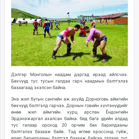
13:41:17
20:25:10
ikon.mn
mnb.mn
Livetv.mn
Eguur.mn
24tsag.mn
shuud.mn
eagle.mn
ergelt.mn
zarig.mn
Дэлгэр Монголын наадам дэргэд ирээд айлсчээ.
today.mn
Бөхчүүд тус тусын галдаа гарч наадмын бэлтгэлээ
zuv.mn
базаагаад эхэлсэн байна.
mminfo.mn
ugluu.mn
Энэ жил бугын сангийн аж ахуйд Дорноговь аймгийн
бөхчүүд бэлтгэлд гарчээ. Дорнын говийн хүчтэнүүдийг
urlag.mn
өнөө жил аймгийн хурц арслан Ёндонгийн
unen.mn
Эрдэнэжаргал ахалсан байна. бид бага үдийн алдад
asu.mn
тус галаар ороход 20 орчим бөх барилдааны
shudarga.mn
бэлтгэлээ базааж байв. Тэд өглөө кроссонд гүйж,
shuurhai.mn
өдөр барилдааны бэлтгэл базааж байгаа талаар тус