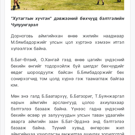
"Хутагтын хүчтэн" дэвжээний бөхчүүд бэлтгэлийн
Чулуунгэрэл
Дорноговь аймгийнхан өнөө жилийн наадмаар
М.бямбадоржийг улсын цол хүртэнэ хэмээн итгэл
хүлээлгэж байна.
Б.Бат-Өлзий, О.Хангай гээд өнөө цагийн үндэсний
бөхийн өнгийг тодорхойлж буй шилдэг бөхчүүдийг
өвдөг шороодуулж байсан Б.Бямбадоржийг бөх
сонирхогчид том цолд хүрнэ гэж таамаглаж байгаа
юм.
Мөн энэ галд Б.Баатархүү, Б.Батзориг, Т.Буянжаргал
нарын аймгийн арслангууд цолоо ахиулахаар
бэлтгэлээ базааж байна. Үүнээс гадна үндэсний
бөхийн өсвөр үе залуучуудын улсын таван удаагийн
аварга аймгийн заан Б.Бат-Эрдэнэ энд бэлтгэлээ
базааж байна. Түүний хувьд өнгөрсөн жил
аймгийнхаа үзүүрлэсэн амжилтаа ахиулах зорилготой