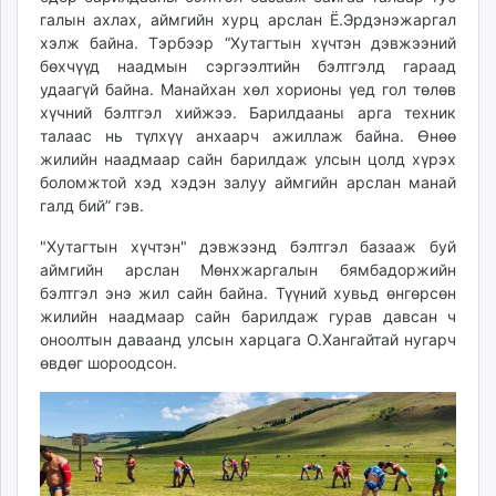
unuudur.mn
галын ахлах, аймгийн хурц арслан Ё.Эрдэнэжаргал
хэлж байна. Тэрбээр “Хутагтын хүчтэн дэвжээний
isee.mn
бөхчүүд наадмын сэргээлтийн бэлтгэлд гараад
mglradio.com
удаагүй байна. Манайхан хөл хорионы үед гол төлөв
fact.mn
хүчний бэлтгэл хийжээ. Барилдааны арга техник
itoim.mn
талаас нь түлхүү анхаарч ажиллаж байна. Өнөө
tumen.mn
жилийн наадмаар сайн барилдаж улсын цолд хүрэх
боломжтой хэд хэдэн залуу аймгийн арслан манай
shuum.mn
галд бий” гэв.
times.mn
tvmongolia.mn
"Хутагтын хүчтэн" дэвжээнд бэлтгэл базааж буй
mass.mn
аймгийн арслан Мөнхжаргалын бямбадоржийн
бэлтгэл энэ жил сайн байна. Түүний хувьд өнгөрсөн
unegui.mn
жилийн наадмаар сайн барилдаж гурав давсан ч
assa.mn
оноолтын даваанд улсын харцага О.Хангайтай нугарч
toim.mn
өвдөг шороодсон.
tac.mn
paparazzi.mn
unread.today