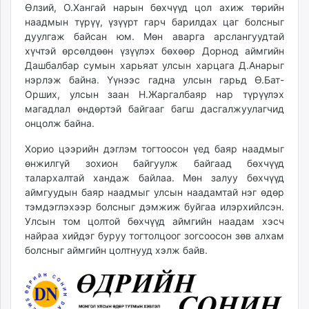
Өлзий, О.Хангай нарын бөхчүүд цол ахиж төрийн
наадмын түрүү, үзүүрт гарч барилдах цаг болсныг
дуулгаж байсан юм. Мөн аварга арслангуудтай
хүчтэй өрсөлдөөн үзүүлэх бөхөөр Дорнод аймгийн
Дашбалбар сумын харьяат улсын харцага Д.Анарыг
нэрлэж байна. Үүнээс гадна улсын гарьд Ө.Бат-
Орших, улсын заан Н.Жаргалбаяр нар түрүүлэх
магадлал өндөртэй байгааг багш дасгалжуулагчид
онцолж байна.
Хорио цээрийн дэглэм тогтоосон үед баяр наадмыг
өнжилгүй зохион байгуулж байгаад бөхчүүд
талархалтай хандаж байлаа. Мөн залуу бөхчүүд
аймгуудын баяр наадмыг улсын наадамтай нэг өдөр
тэмдэглэхээр болсныг дэмжиж буйгаа илэрхийлсэн.
Улсын том цолтой бөхчүүд аймгийн наадам хэсч
найраа хийдэг буруу тогтолцоог зогсоосон зөв алхам
болсныг аймгийн цолтнууд хэлж байв.