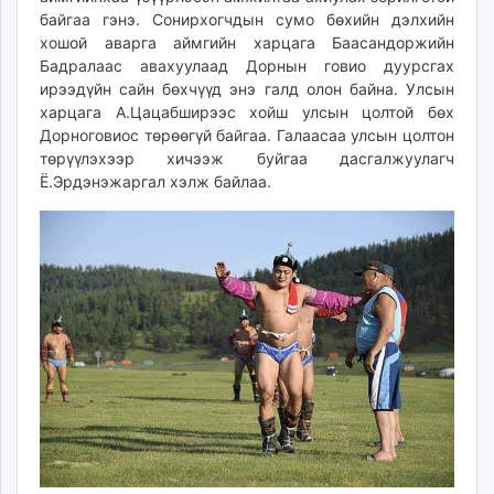
байгаа гэнэ. Сонирхогчдын сумо бөхийн дэлхийн
хошой аварга аймгийн харцага Баасандоржийн
Бадралаас авахуулаад Дорнын говио дуурсгах
ирээдүйн сайн бөхчүүд энэ галд олон байна. Улсын
харцага А.Цацабширээс хойш улсын цолтой бөх
Дорноговиос төрөөгүй байгаа. Галаасаа улсын цолтон
төрүүлэхээр хичээж буйгаа дасгалжуулагч
Ё.Эрдэнэжаргал хэлж байлаа.