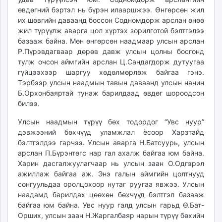
өвдөгний бэртэл нь бүрэн илааршжээ. Өнгөрсөн жил
их шөвгийн даваанд боссон Содномдорж арслан өнөө
жил түрүүлж аварга цол хүртэх зорилготой бэлтгэлээ
базааж байна. Мөн өнгөрсөн наадмаар улсын арслан
Р.Пүрэвдагваар дөрөв давж улсын цолны босгонд
тулж очсон аймгийн арслан Ц.Сандагдорж дутуугаа
гүйцээхээр шаргуу хөдөлмөрлөж байгаа гэнэ.
Тэрбээр улсын наадмын тавын даваанд улсын начин
Б.Орхонбаяртай тунаж барилдаад өвдөг шороодсон
билээ.
Улсын наадмын түрүү бөх тодордог “Увс нуур”
дэвжээний бөхчүүд уламжлал ёсоор Харзтайд
бэлтгэлдээ гарчээ. Улсын аварга Н.Батсуурь, улсын
арслан П.Бүрэнтөгс нар гал ахалж байгаа юм байна.
Харин дасгалжуулагчаар нь улсын заан О.Одгэрэл
ажиллаж байгаа аж. Энэ галын аймгийн цолтнууд
сонгуульдаа оролцохоор нутаг руугаа явжээ. Улсын
наадамд барилдах цөөхөн бөхчүүд бэлтгэл базааж
байгаа юм байна. Увс нуур галд улсын гарьд Ө.Бат-
Орших, улсын заан Н.Жаргалбаяр нарын түрүү бөхийн