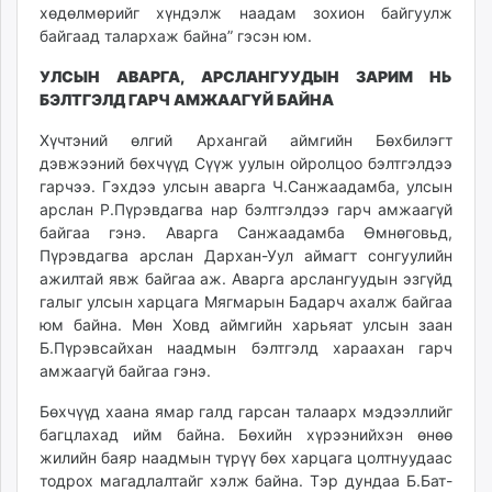
хөдөлмөрийг хүндэлж наадам зохион байгуулж
байгаад талархаж байна” гэсэн юм.
УЛСЫН АВАРГА, АРСЛАНГУУДЫН ЗАРИМ НЬ
БЭЛТГЭЛД ГАРЧ АМЖААГҮЙ БАЙНА
Хүчтэний өлгий Архангай аймгийн Бөхбилэгт
дэвжээний бөхчүүд Сүүж уулын ойролцоо бэлтгэлдээ
гарчээ. Гэхдээ улсын аварга Ч.Санжаадамба, улсын
арслан Р.Пүрэвдагва нар бэлтгэлдээ гарч амжаагүй
байгаа гэнэ. Аварга Санжаадамба Өмнөговьд,
Пүрэвдагва арслан Дархан-Уул аймагт сонгуулийн
ажилтай явж байгаа аж. Аварга арслангуудын эзгүйд
галыг улсын харцага Мягмарын Бадарч ахалж байгаа
юм байна. Мөн Ховд аймгийн харьяат улсын заан
Б.Пүрэвсайхан наадмын бэлтгэлд хараахан гарч
амжаагүй байгаа гэнэ.
Бөхчүүд хаана ямар галд гарсан талаарх мэдээллийг
багцлахад ийм байна. Бөхийн хүрээнийхэн өнөө
жилийн баяр наадмын түрүү бөх харцага цолтнуудаас
тодрох магадлалтайг хэлж байна. Тэр дундаа Б.Бат-