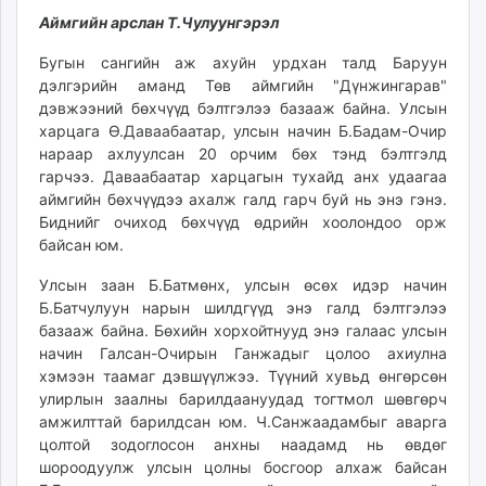
Аймгийн арслан Т.Чулуунгэрэл
Бугын сангийн аж ахуйн урдхан талд Баруун
дэлгэрийн аманд Төв аймгийн "Дүнжингарав"
дэвжээний бөхчүүд бэлтгэлээ базааж байна. Улсын
харцага Ө.Даваабаатар, улсын начин Б.Бадам-Очир
нараар ахлуулсан 20 орчим бөх тэнд бэлтгэлд
гарчээ. Даваабаатар харцагын тухайд анх удаагаа
аймгийн бөхчүүдээ ахалж галд гарч буй нь энэ гэнэ.
Биднийг очиход бөхчүүд өдрийн хоолондоо орж
байсан юм.
Улсын заан Б.Батмөнх, улсын өсөх идэр начин
Б.Батчулуун нарын шилдгүүд энэ галд бэлтгэлээ
базааж байна. Бөхийн хорхойтнууд энэ галаас улсын
начин Галсан-Очирын Ганжадыг цолоо ахиулна
хэмээн таамаг дэвшүүлжээ. Түүний хувьд өнгөрсөн
улирлын заалны барилдаануудад тогтмол шөвгөрч
амжилттай барилдсан юм. Ч.Санжаадамбыг аварга
цолтой зодоглосон анхны наадамд нь өвдөг
шороодуулж улсын цолны босгоор алхаж байсан