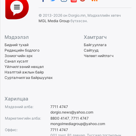
© 2013-2026 он Dorgio.mn, Мэдээллийн хөтөч
MGL Media Group
бүтээсэн.
Мэдээлэл
Хамтрагч
Бидний тухай
Байгууллага
Редакцийн бодлого
Сайтууд
Зохиогчийн эрх
Чөлөөт нийтлэгч
Санал хүсэлт
Үйлчилгээний нөхцөл
Нээлттэй ажлын байр
Сурталчилгаа байршуулах
Харилцаа
Мэдээний алба:
7711 4747
dorgio.news@yahoo.com
Маркетингийн алба:
8800 4147
,
7711 4747
mongolmediagroup@yahoo.com
Оффис:
7711 4747
001 тоот, B1 давхар, Тусгаар тогтнолын