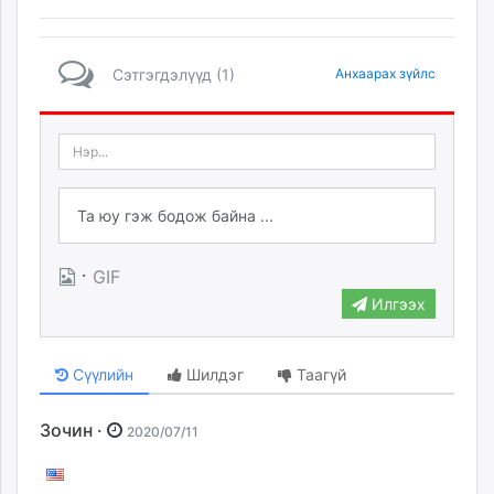
Сэтгэгдэлүүд (1)
Анхаарах зүйлс
·
GIF
Илгээх
Сүүлийн
Шилдэг
Таагүй
Зочин ·
2020/07/11