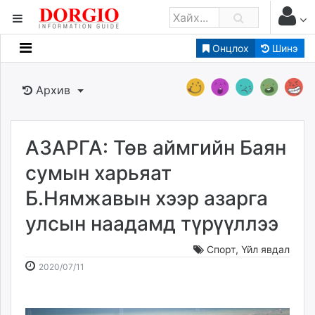
Онцлох
Шинэ
Мэдээллийн
Зар мэдээллийн
Архив
Банк санхүү
Бизнес ААН
Төрийн
АЗАРГА: Төв аймгийн Баян
Нийслэлийн
сумын харьяат
Б.Нямжавын хээр азарга
dorgio.mn
улсын наадамд түрүүллээ
Gogo.mn
caak.mn
Спорт
,
Үйл явдал
news.mn
2020-
2026-
2020/07/11
zindaa.mn
07-
08-
Baabar.mn
11
07
tovch.mn