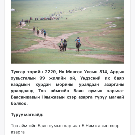
10:48:56
12:04:08
ikon.mn
mnb.mn
Livetv.mn
Eguur.mn
24tsag.mn
shuud.mn
eagle.mn
ergelt.mn
zarig.mn
Tулгар төрийн 2229, Их Монгол Улсын 814, Ардын
today.mn
хувьсгалын 99 жилийн ой, Үндэсний их баяр
zuv.mn
наадмын хурдан морины уралдаан азарганы
mminfo.mn
уралдаанд Төв аймгийн Баян сумын харьяат
ugluu.mn
Баасанжавын Нямжавын хээр азарга түрүү магнай
urlag.mn
боллоо.
unen.mn
Түрүү магнайд:
asu.mn
shudarga.mn
Төв аймгийн Баян сумын харьяат Б.Нямжавын хээр
азарга
shuurhai.mn