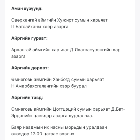
unuudur.mn
Аман хүзүүнд:
isee.mn
Өвөрхангай аймгийн Хужирт сумын харьяат
mglradio.com
П.Батсайханы хээр азарга
fact.mn
itoim.mn
Айргийн гуравт:
tumen.mn
Архангай аймгийн харьяат Д.Лхагвасүрэнгийн хар
shuum.mn
азарга
times.mn
Айргийн дөрөвт:
tvmongolia.mn
mass.mn
Өмнөговь аймгийн Ханбогд сумын харьяат
unegui.mn
Н.Амарбаясгалангийн хээр буурал
assa.mn
Айргийн тавд:
toim.mn
tac.mn
Өмнөговь аймгийн Цогтцэций сумын харьяат Д.Бат-
paparazzi.mn
Эрдэнийн цавьдар азарга хурдаллаа.
unread.today
Баяр наадмын их насны морьдын уралдаан
өнөөдөр 12:00 цагаас эхэлнэ.