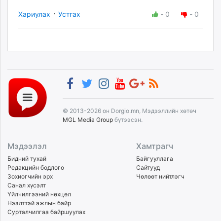
·
Хариулах
Устгах
-
0
-
0
© 2013-2026 он Dorgio.mn, Мэдээллийн хөтөч
MGL Media Group
бүтээсэн.
Мэдээлэл
Хамтрагч
Бидний тухай
Байгууллага
Редакцийн бодлого
Сайтууд
Зохиогчийн эрх
Чөлөөт нийтлэгч
Санал хүсэлт
Үйлчилгээний нөхцөл
Нээлттэй ажлын байр
Сурталчилгаа байршуулах