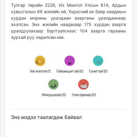
Tулгар төрийн 2229, Их Монгол Улсын 814, Ардын
хувьсгалын 99 жилийн ой, Үндэсний их баяр наадмын
хурдан морины уралдаан азарганы уралдаанаар
эхэлсэн. Энэ жилийн наадмаар 175 хурдан азарга
уралдуулахаар бүртгүүлснээс 104 азарга гарааны
зурхай руу хөдөлсөн юм.
Хөгжилтэй (
1
)
Гайхамшигтай (
0
)
Гунигтай (
0
)
Жихүүцмээр (
0
)
Үзэн ядмаар (
0
)
Энэ мэдээ таалагдаж байвал