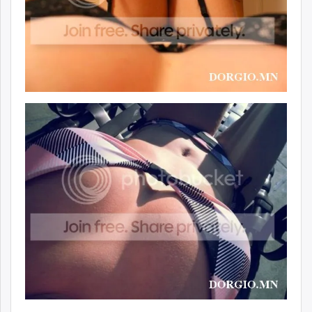
ikon.mn
mnb.mn
Livetv.mn
Eguur.mn
24tsag.mn
shuud.mn
eagle.mn
ergelt.mn
zarig.mn
today.mn
zuv.mn
mminfo.mn
ugluu.mn
urlag.mn
unen.mn
asu.mn
shudarga.mn
shuurhai.mn