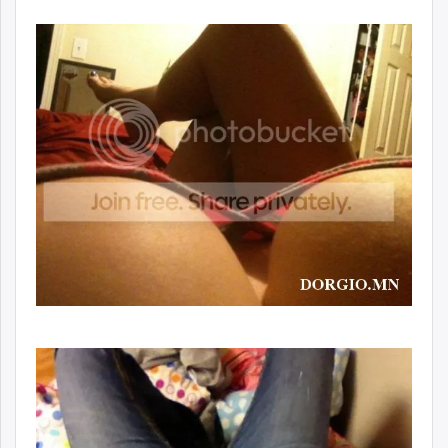
unuudur.mn
isee.mn
mglradio.com
fact.mn
itoim.mn
tumen.mn
shuum.mn
times.mn
tvmongolia.mn
mass.mn
unegui.mn
assa.mn
toim.mn
tac.mn
paparazzi.mn
unread.today