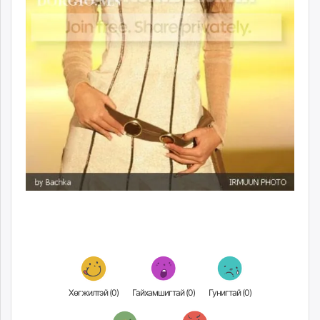
Хөгжилтэй (
0
)
Гайхамшигтай (
0
)
Гунигтай (
0
)