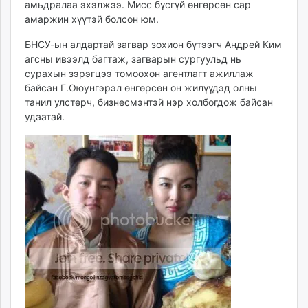
амьдралаа эхэлжээ. Мисс бүсгүй өнгөрсөн сар
амаржин хүүтэй болсон юм.
БНСУ-ын алдартай загвар зохион бүтээгч Андрей Ким
агсны ивээлд багтаж, загварын сургуульд нь
сурахын зэрэгцээ томоохон агентлагт ажиллаж
байсан Г.Оюунгэрэл өнгөрсөн он жилүүдэд олны
танил улстөрч, бизнесмэнтэй нэр холбогдож байсан
удаатай.