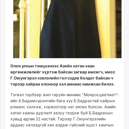
unuudur.mn
isee.mn
mglradio.com
fact.mn
itoim.mn
tumen.mn
shuum.mn
times.mn
tvmongolia.mn
Олон улсын тэмцээнээс Азийн хатан хаан
mass.mn
өргөмжлөлийг хүртэж байсан загвар өмсөгч, мисс
unegui.mn
Г.Оюунгэрэл хэвлэлийн гол сэдэв болдог байсан ч
тэрээр хайраа олсноор хэл амнаас намжсан билээ.
assa.mn
toim.mn
Тэгвэл тэрбээр жил гаруйн өмнөөс “Монросцветмет”-
tac.mn
ийн Х.Бадамсүрэнгийн бага хүү Б.Бадрахтай хайрын
paparazzi.mn
романс хэлхэж, хорвоогоор нэг аялах болсон. Азийн
хатан хааны дурлалт залуу гэгдэж буй Б.Бадрахын
unread.today
хувьд өдгөө 22 настай. Тэрээр Г.Оюунгэрэлийн
ардаас нэлээдгүй хөл алдаж гүйсний эцэст хамтын