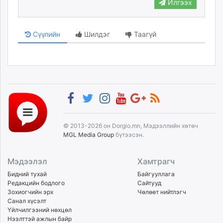
Илгээх
Сүүлийн
Шилдэг
Таагүй
© 2013-2026 он Dorgio.mn, Мэдээллийн хөтөч
MGL Media Group
бүтээсэн.
Мэдээлэл
Хамтрагч
Бидний тухай
Байгууллага
Редакцийн бодлого
Сайтууд
Зохиогчийн эрх
Чөлөөт нийтлэгч
Санал хүсэлт
Үйлчилгээний нөхцөл
Нээлттэй ажлын байр