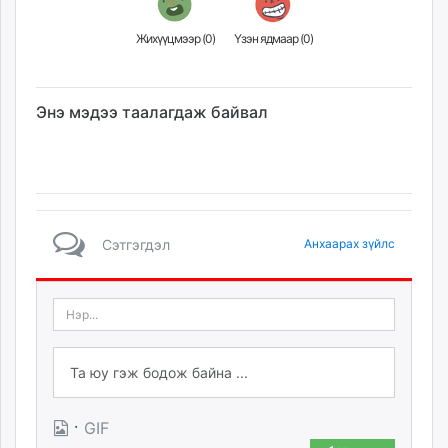
Жихүүцмээр (
0
)
Үзэн ядмаар (
0
)
Энэ мэдээ таалагдаж байвал
Сэтгэгдэл
Анхаарах зүйлс
·
GIF