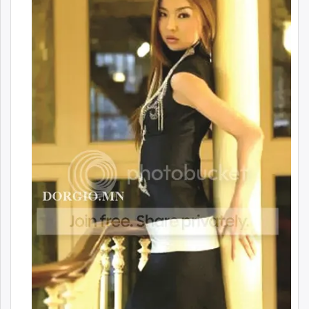
ikon.mn
mnb.mn
Livetv.mn
Eguur.mn
24tsag.mn
shuud.mn
eagle.mn
ergelt.mn
zarig.mn
today.mn
zuv.mn
mminfo.mn
ugluu.mn
urlag.mn
unen.mn
asu.mn
shudarga.mn
shuurhai.mn