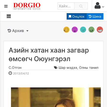
Онцлох
Шинэ
Мэдээллийн
Зар мэдээллийн
Архив
Банк санхүү
Бизнес ААН
Төрийн
Азийн хатан хаан загвар
Нийслэлийн
өмсөгч Оюунгэрэл
С.Отгон
Шар мэдээ
,
Олны танил
dorgio.mn
2013-
2026-
2013/04/12
Gogo.mn
04-
08-
caak.mn
12
06
news.mn
17:22:29
15:17:06
zindaa.mn
Baabar.mn
tovch.mn