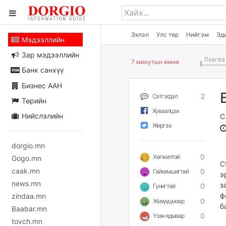
Эхлэл
Улс төр
Нийгэм
Эд
Мэдээллийн
Зар мэдээллийн
Лхагва 
7 минутын өмнө
Банк санхүү
Бизнес ААН
2
Сэтгэгдэл
Төрийн
Хуваалцах
Нийслэлийн
С
Жиргээ
dorgio.mn
0
Хөгжилтэй
Gogo.mn
С
caak.mn
0
Гайхамшигтай
э
news.mn
з
0
Гунигтай
ф
zindaa.mn
0
Жихүүцмээр
б
Baabar.mn
0
Үзэн ядмаар
tovch.mn