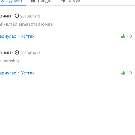
Сүүлийн
Шилдэг
Таагүй
Зочин ·
2013/04/13
айхалтай авъяастай юмаа
·
ариулах
Устгах
-
0
Зочин ·
2013/04/13
aihamshig
·
ариулах
Устгах
-
0