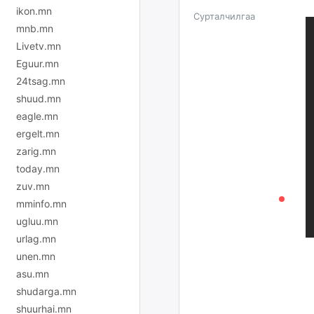
ikon.mn
Сурталчилгаа
mnb.mn
Livetv.mn
Eguur.mn
24tsag.mn
shuud.mn
eagle.mn
ergelt.mn
zarig.mn
today.mn
zuv.mn
mminfo.mn
ugluu.mn
urlag.mn
unen.mn
asu.mn
shudarga.mn
shuurhai.mn