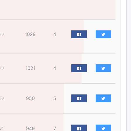
өчигдѳр
Цагдаагийн дэд хурандаа
Д.Будзаан: Хүүхдийн эсрэг
бэлгийн хүчирхийлэл үйлдвэл
бүх насаар нь хорих ял
1029
4
30
оногдуулах хуулийн
зохицуулалттай
өчигдѳр
“Аяллын газрын зураг”-ийн
1021
4
30
хэвлэмэл хувилбарыг Голомт
банкны салбараас үнэ
төлбөргүй авах боломжтой
өчигдѳр
950
5
30
ЕБС-ийн захирлын үүргийг түр
орлон гүйцэтгэгч
манаачтайгаа бүлэглэн
эзэмшлийнх нь дансаар заал,
зогсоолын төлбөр ₮121.5
саяыг авчээ
949
7
31