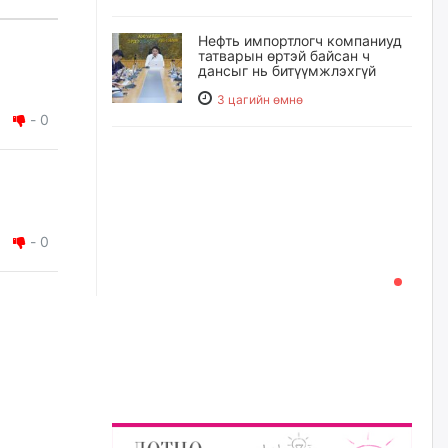
Нефть импортлогч компаниуд
татварын өртэй байсан ч
дансыг нь битүүмжлэхгүй
3 цагийн өмнө
-
0
I хорооллын арын замыг
наймдугаар сарын 6-ны 23:00
цагаас түр хааж, борооны ус
зайлуулах шугамын хөндлөн
сэтэлгээ хийнэ
4 цагийн өмнө
-
0
А.Ариунзаяа: Хүний нэр төрийг
нас барсных нь дараа ч
хуулиар хамгаалах ёстой
4 цагийн өмнө
Оюу толгойгоос “Рио Тинто”
ашиг хүртэж эхэлсэн ч Монгол
Улс өр төлсөөр байна