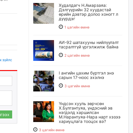
Худалдагч Н.Амарзаяа:
Дэлгүүрийн 32 хуудастай
өрийн дэвтэр долоо хоногт л
дүүрдэг
1 цагийн өмнө
АИ-92 шатахууны нийлүүлэлт
тасралтгүй үргэлжилж байна
2 цагийн өмнө
х зүйлс
I ангийн цахим бүртгэл энэ
сарын 17-ноос эхэлнэ
3 цагийн өмнө
Үндсэн хууль зөрчсөн
Х.Булгантуяа, үндэсний эв
нэгдэлд харшилсан
гээх
М.Нарантуяа-Нара нарт хэзээ
хариуцлага тооцох вэ?
3 цагийн өмнө