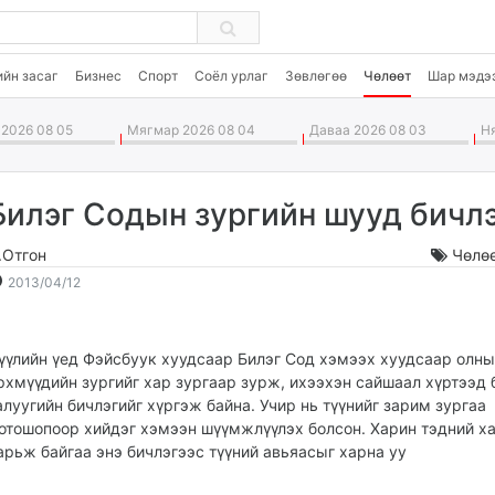
ийн засаг
Бизнес
Спорт
Соёл урлаг
Зөвлөгөө
Чөлөөт
Шар мэдэ
2026 08 05
Мягмар 2026 08 04
Даваа 2026 08 03
Ня
Билэг Содын зургийн шууд бичл
.Отгон
Чөлө
2013-
2026-
2013/04/12
04-
08-
12
06
17:36:11
14:10:09
үүлийн үед Фэйсбуук хуудсаар Билэг Сод хэмээх хуудсаар олны
рхмүүдийн зургийг хар зургаар зурж, ихээхэн сайшаал хүртээд 
алуугийн бичлэгийг хүргэж байна. Учир нь түүнийг зарим зургаа
отошопоор хийдэг хэмээн шүүмжлүүлэх болсон. Харин тэдний х
арьж байгаа энэ бичлэгээс түүний авьяасыг харна уу