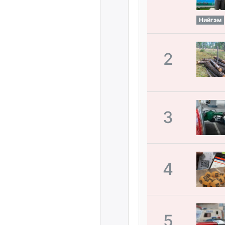
Нийгэм
2
3
4
5