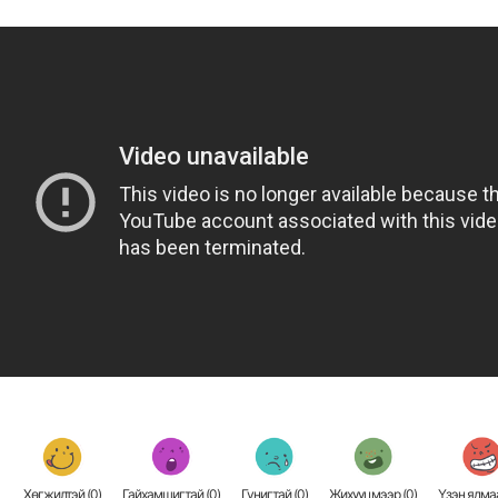
Хөгжилтэй (
0
)
Гайхамшигтай (
0
)
Гунигтай (
0
)
Жихүүцмээр (
0
)
Үзэн ядмаа