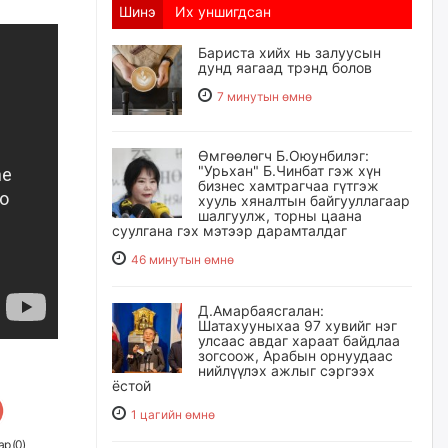
Шинэ
Их уншигдсан
Бариста хийх нь залуусын
дунд яагаад трэнд болов
7 минутын өмнө
Өмгөөлөгч Б.Оюунбилэг:
"Урьхан" Б.Чинбат гэж хүн
бизнес хамтрагчаа гүтгэж
хууль хяналтын байгууллагаар
шалгуулж, торны цаана
суулгана гэх мэтээр дарамталдаг
46 минутын өмнө
Д.Амарбаясгалан:
Шатахууныхаа 97 хувийг нэг
улсаас авдаг хараат байдлаа
зогсоож, Арабын орнуудаас
нийлүүлэх ажлыг сэргээх
ёстой
1 цагийн өмнө
р (
0
)