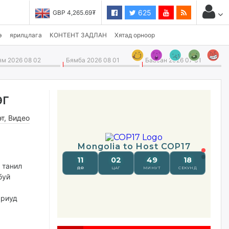
625
GBP 4,265.69₮
USD 3,496.90₮
э
ярилцлага
КОНТЕНТ ЗАДЛАН
Хятад орноор
м 2026 08 02
Бямба 2026 08 01
Баасан 2026 07 31
эг
өт
,
Видео
 танил
буй
ариуд