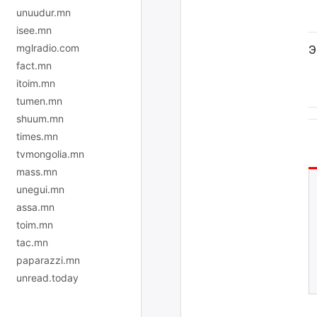
unuudur.mn
isee.mn
mglradio.com
Э
fact.mn
itoim.mn
tumen.mn
shuum.mn
times.mn
tvmongolia.mn
mass.mn
unegui.mn
assa.mn
toim.mn
tac.mn
paparazzi.mn
unread.today