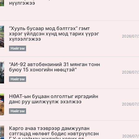
нүүлгэжээ
“Хууль бусаар мод бэлтгэх” гэмт
хэрэг үйлдсэн хүнд мод тарих үүрэг
2026/07/
хүлээлгэжээ
Нийгэм
"АИ-92 автобензиний 31 мянган тонн
буюу 15 хоногийн нөөцтэй"
2026/07/
Нийгэм
НӨАТ-ын буцаан олголтыг иргэдийн
данс руу шилжүүлж эхэлжээ
2026/07/
Нийгэм
Карго ачаа тээврээр дамжуулан
сэтгэцэд нөлөөт бодис нэвтрүүлсэн
2026/07/
Г.У-д найман жилийн хорих ял