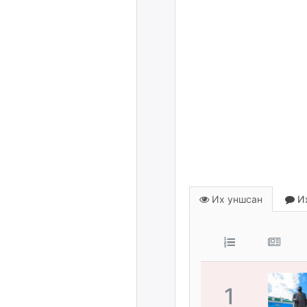
Их уншсан
Их
1