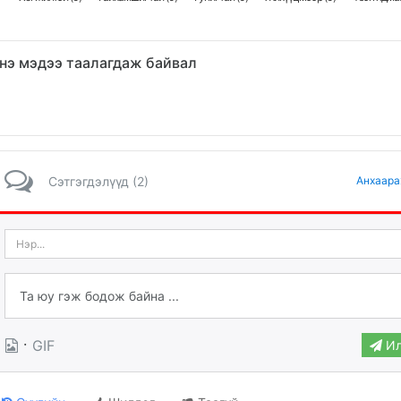
нэ мэдээ таалагдаж байвал
Сэтгэгдэлүүд (2)
Анхаара
·
GIF
Ил