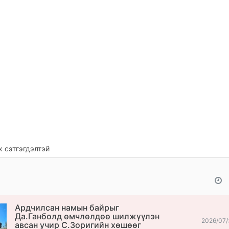
 сэтгэгдэлтэй
Ардчилсан намын байрыг
Да.Ганболд өмчлөлдөө шилжүүлэн
2026/07/
авсан учир С.Зоригийн хөшөөг