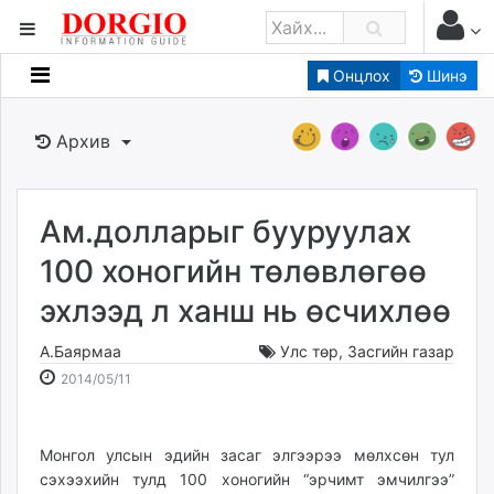
Онцлох
Шинэ
Мэдээллийн
Зар мэдээллийн
Архив
Банк санхүү
Бизнес ААН
Төрийн
Ам.долларыг бууруулах
Нийслэлийн
100 хоногийн төлөвлөгөө
эхлээд л ханш нь өсчихлөө
dorgio.mn
Gogo.mn
А.Баярмаа
Улс төр
,
Засгийн газар
caak.mn
2014-
2026-
2014/05/11
news.mn
05-
08-
11
08
zindaa.mn
16:17:46
02:58:40
Монгол улсын эдийн засаг элгээрээ мөлхсөн тул
Baabar.mn
сэхээхийн тулд 100 хоногийн “эрчимт эмчилгээ”
tovch.mn