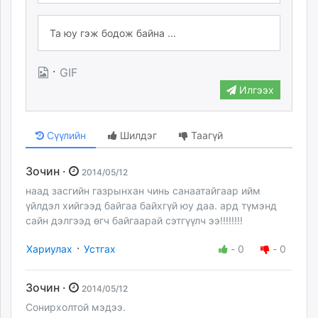
·
GIF
Илгээх
Сүүлийн
Шилдэг
Таагүй
Зочин ·
2014/05/12
наад засгийн газрынхан чинь санаатайгаар ийм
үйлдэл хийгээд байгаа байхгүй юу даа. ард түмэнд
сайн дэлгээд өгч байгаарай сэтгүүлч ээ!!!!!!!!
·
Хариулах
Устгах
-
0
-
0
Зочин ·
2014/05/12
Сонирхолтой мэдээ.