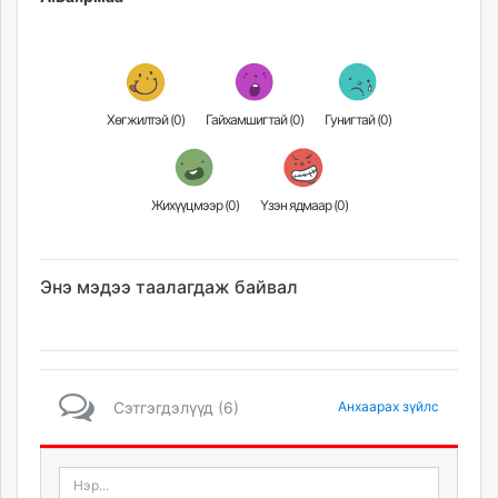
Хөгжилтэй (
0
)
Гайхамшигтай (
0
)
Гунигтай (
0
)
Жихүүцмээр (
0
)
Үзэн ядмаар (
0
)
Энэ мэдээ таалагдаж байвал
Сэтгэгдэлүүд (6)
Анхаарах зүйлс