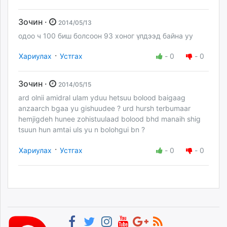
Зочин ·
2014/05/13
одоо ч 100 биш болсоон 93 хоног үлдээд байна уу
·
Хариулах
Устгах
-
0
-
0
Зочин ·
2014/05/15
ard olnii amidral ulam yduu hetsuu bolood baigaag
anzaarch bgaa yu gishuudee ? urd hursh terbumaar
hemjigdeh hunee zohistuulaad bolood bhd manaih shig
tsuun hun amtai uls yu n bolohgui bn ?
·
Хариулах
Устгах
-
0
-
0