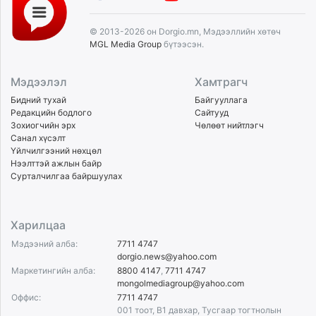
© 2013-2026 он Dorgio.mn, Мэдээллийн хөтөч
MGL Media Group
бүтээсэн.
Мэдээлэл
Хамтрагч
Бидний тухай
Байгууллага
Редакцийн бодлого
Сайтууд
Зохиогчийн эрх
Чөлөөт нийтлэгч
Санал хүсэлт
Үйлчилгээний нөхцөл
Нээлттэй ажлын байр
Сурталчилгаа байршуулах
Харилцаа
Мэдээний алба:
7711 4747
dorgio.news@yahoo.com
Маркетингийн алба:
8800 4147
,
7711 4747
mongolmediagroup@yahoo.com
Оффис:
7711 4747
001 тоот, B1 давхар, Тусгаар тогтнолын