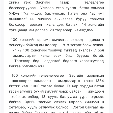
хийнэ гэж Засгийн газар төлөвлөгөө
ikon.mn
боловсоруулсан. Улмаар үтэр түргэн батал хэмээн
mnb.mn
УИХ-ыг “хүчиндэж” батлуулсан. Гэтэл энэ “эрчимт
Livetv.mn
эмчилгээ” нь оношоо анхнаасаа буруу тавьсан
Eguur.mn
болохоор зөвхөн хэлэлцэж батлах 14 хоногийн
24tsag.mn
хугацаанд ам.доллар 20 төгрөгөөр нэмэгдлээ.
shuud.mn
100 хоногийн эрчимт эмчилгээ эхлээд долоо ч
eagle.mn
хоноогүй байхад ам.доллар 1818 төгрөг болж өслөө.
ergelt.mn
Уг нь 100 хоногийн тоолуур гүйгээд эхэлсэн л бол
zarig.mn
ам.долларын ханш өсөх биш буурах ёстой.
today.mn
Тэгэхээр бид алдаатай бодлого хэрэгжүүлээд
байгаа бололтой юм.
zuv.mn
mminfo.mn
100 хоногийн төлөвлөгөөгөө Засгийн газрынхан
ugluu.mn
цээжээрээ хамгаалж, ам.долларын ханш 1384
urlag.mn
битгий хэл 1000 төгрөг болно. Та нар хурдан батал
гэсэн агуулга бүхий зүйлийг ярьж байсан. Тиймдээ ч
unen.mn
хоёр хөтөлбөр, 13 хууль батлуулах үүрэг хүлээж
asu.mn
байгаа. Эдийн засгийг сэхээх нэрээр хичнээн ч
shudarga.mn
хөтөлбөр, хууль батлуулж болноо. Сэтгэл байгааг нь
shuurhai.mn
үнэлж байна. Гэхдээ мэдлэггүй, зүтгэлгүйн гай их