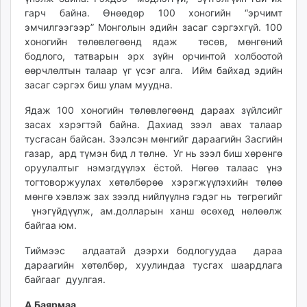
unuudur.mn
гарч байна. Өнөөдөр 100 хоногийн “эрчимт
эмчилгээгээр” Монголын эдийн засаг сэргэхгүй. 100
isee.mn
хоногийн төлөвлөгөөнд ядаж төсөв, мөнгөний
mglradio.com
бодлого, татварын эрх зүйн орчинтой холбоотой
fact.mn
өөрчлөлтын талаар үг үсэг алга. Ийм байхад эдийн
itoim.mn
засаг сэргэх биш улам муудна.
tumen.mn
Ядаж 100 хоногийн төлөвлөгөөнд дараах зүйлсийг
shuum.mn
засах хэрэгтэй байна. Дахиад зээл авах талаар
times.mn
тусгасан байсан. Зээлсэн мөнгийг дараагийн Засгийн
tvmongolia.mn
газар, ард түмэн бид л төлнө. Уг нь зээл биш хөрөнгө
mass.mn
оруулалтыг нэмэгдүүлэх ёстой. Нөгөө талаас үнэ
тогтоворжуулах хөтөлбөрөө хэрэгжүүлэхийн төлөө
unegui.mn
мөнгө хэвлэж зах зээлд нийлүүлнэ гэдэг нь төгрөгийг
assa.mn
үнэгүйдүүлж, ам.долларын ханш өсөхөд нөлөөлж
toim.mn
байгаа юм.
tac.mn
Тиймээс алдаатай дээрхи бодлогуудаа дараа
paparazzi.mn
дараагийн хөтөлбөр, хуулиндаа тусгах шаардлага
unread.today
байгааг дуулгая.
А.Баярмаа