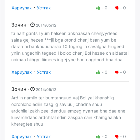
·
Хариулах
Устгах
-
0
-
0
Зочин ·
2014/05/12
ta nart gants l yum helseen anknaasaa chenjyydees
salaa gej hezee ***jij bga orond chenj bsan yum be
daraa ni banknuudaaraa 10 togrogiin savalgaa hiugeed
yniin ungachih tegeed l boloo chenj Bol hezee ch aldaatai
naimaa hiihgyi tiimees ingej yne hooroogdood bna daa
·
Хариулах
Устгах
-
0
-
0
Зочин ·
2014/05/12
Ardiin namiin ter bumtanguud yaj Bol yaj khanshiig
oorchlono ediin zasgiig savluulj chadna shuu
ardchilal,zakh zeel denduu emzeg nyarraa bna daa ene
luivarchdaas ardchilal ediin zasgaa sain khamgaalakh
kheregtee shuu
·
Хариулах
Устгах
-
0
-
0