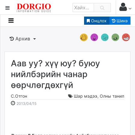
Онцлох
Шинэ
Мэдээллийн
Зар мэдээллийн
Архив
Банк санхүү
Бизнес ААН
Төрийн
Аав уу? хүү юу? буюу
Нийслэлийн
нийлбэрийн чанар
өөрчлөгдөхгүй
dorgio.mn
Gogo.mn
С.Отгон
Шар мэдээ
,
Олны танил
caak.mn
2013-
2026-
2013/04/15
news.mn
04-
08-
15
11
zindaa.mn
13:59:04
04:38:04
Baabar.mn
tovch.mn