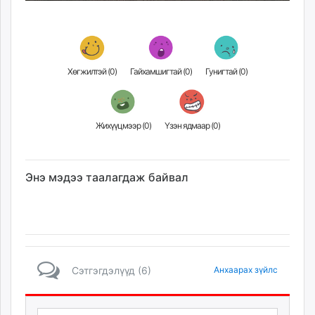
Хөгжилтэй (
0
)
Гайхамшигтай (
0
)
Гунигтай (
0
)
Жихүүцмээр (
0
)
Үзэн ядмаар (
0
)
Энэ мэдээ таалагдаж байвал
Сэтгэгдэлүүд (6)
Анхаарах зүйлс