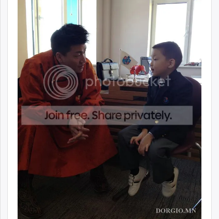
unuudur.mn
isee.mn
mglradio.com
fact.mn
itoim.mn
tumen.mn
shuum.mn
times.mn
tvmongolia.mn
mass.mn
unegui.mn
assa.mn
toim.mn
tac.mn
paparazzi.mn
unread.today