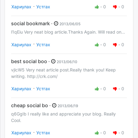
·
Хариулах
Устгах
-
0
-
0
social bookmark ·
2013/06/05
l1qEiu Very neat blog article.Thanks Again. Will read on...
·
Хариулах
Устгах
-
0
-
0
best social boo ·
2013/06/10
vjlcW5 Very neat article post.Really thank you! Keep
writing. http://crk.com/
·
Хариулах
Устгах
-
0
-
0
cheap social bo ·
2013/06/19
q6GgIb I really like and appreciate your blog. Really
Cool.
·
Хариулах
Устгах
-
0
-
0