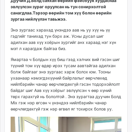
Дуучин Д.Болд саяхан өөрийн фэйсбуук хуудаснаа
ikon.mn
эвлүүлсэн зураг оруулсан нь тун сонирхолтой
mnb.mn
санагдлаа.Тэрээр өөрийн том хүү болон өөрийн
зургаа нийлүүлэн тавьжээ.
Livetv.mn
Eguur.mn
Энэ зургаас харахад үнэндээ аав нь уу хүү нь үү
24tsag.mn
гэдгийг танихад тун бэрх аж. Усны дусал шиг
shuud.mn
адилхан аав хүү хоёрын зургийг анх хараад нэг хүн
мэт л харагдаж байгаа биз.
eagle.mn
ergelt.mn
Ямартаа ч Болдын хүү биш гээд хэлчих вий гэсэн шиг
zarig.mn
түүний том хүү өдөр ирэх тусам аавтайгаа адилхан
today.mn
болж байгааг энэ зургаас харж болох юм. Тооны
ухаанаар нэмэгдэхүүний байрлалыг өөрчлөхөд
zuv.mn
нийлбэрийн чанар өөрчлөгдөхгүй гэсэн тодорхойлолт
mminfo.mn
байдаг шиг Аав хүү хоёрыг эвлүүлсэн ч өөр хүний
ugluu.mn
төрх гарахгүй нь бололтой . Энэ зурагтаа дуучин Болд
urlag.mn
Mix гэж нэр өгсөн ч үнэндээ нийлбэрийн чанар
unen.mn
өөрчлөгдөхгүй гэж нэр өгвөл яг тохирох болов уу.
asu.mn
shudarga.mn
shuurhai.mn