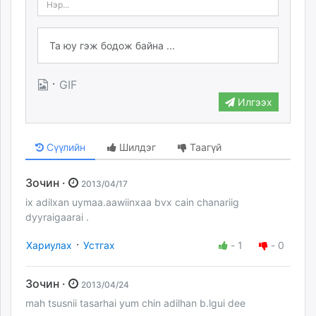
·
GIF
Илгээх
Сүүлийн
Шилдэг
Таагүй
Зочин ·
2013/04/17
ix adilxan uymaa.aawiinxaa bvx cain chanariig
dyyraigaarai .
·
Хариулах
Устгах
-
1
-
0
Зочин ·
2013/04/24
mah tsusnii tasarhai yum chin adilhan b.lgui dee