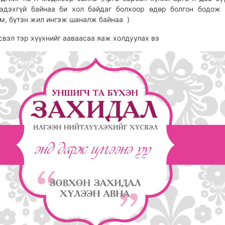
эдэхгүй байнаа би хол байдаг болхоор өдөр болгон бодож
м, бүтэн жил ингэж шаналж байнаа )
свэл тэр хүүхнийг ааваасаа яаж холдуулах вэ