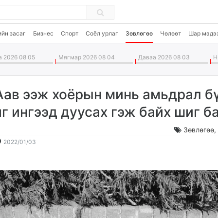
ийн засаг
Бизнес
Спорт
Соёл урлаг
Зөвлөгөө
Чөлөөт
Шар мэдэ
 2026 08 05
Мягмар 2026 08 04
Даваа 2026 08 03
Ня
Аав ээж хоёрын минь амьдрал б
яг ингээд дуусах гэж байх шиг б
Зөвлөгөө
2022-
2026-
2022/01/03
01-
08-
03
06
18:37:42
17:49:28