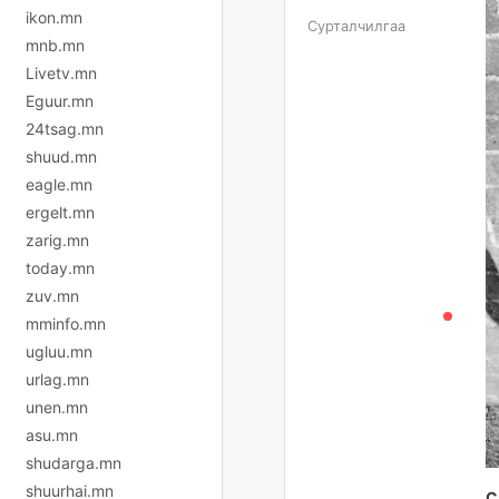
ikon.mn
Сурталчилгаа
mnb.mn
Livetv.mn
Eguur.mn
24tsag.mn
shuud.mn
eagle.mn
ergelt.mn
zarig.mn
today.mn
zuv.mn
mminfo.mn
ugluu.mn
urlag.mn
unen.mn
asu.mn
shudarga.mn
shuurhai.mn
С