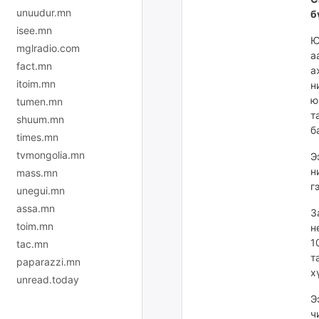
unuudur.mn
б
isee.mn
Ю
mglradio.com
а
fact.mn
а
itoim.mn
н
ю
tumen.mn
т
shuum.mn
б
times.mn
tvmongolia.mn
Э
н
mass.mn
г
unegui.mn
assa.mn
З
toim.mn
н
1
tac.mn
т
paparazzi.mn
х
unread.today
Э
ч