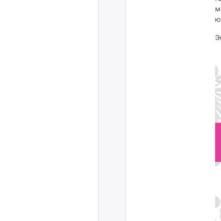
м
ю
Э