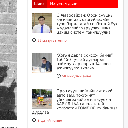
Шинэ
Их уншигдсан
С.Амарсайхан: Орон сууцны
залилангаас сэргийлэхийн
тулд барилгатай холбоотой бүх
мэдээллийг харуулах шинэ
цахим систем танилцуулна
55 минутын өмнө
“Хотын дарга сонсож байна”
150150 тусгай дугаарыг
наймдугаар сарын 14-нөөс
ажиллуулж эхэлнэ
58 минутын өмнө
Орон сууц, нийтийн аж ахуй,
авто зам, тохижилт
үйлчилгээний ажилтнуудын
ХАРИЛЦАА хандлагатай
холбоотой ГОМДОЛ их байгааг
дурдлаа
3 цагийн өмнө
 амьдрал