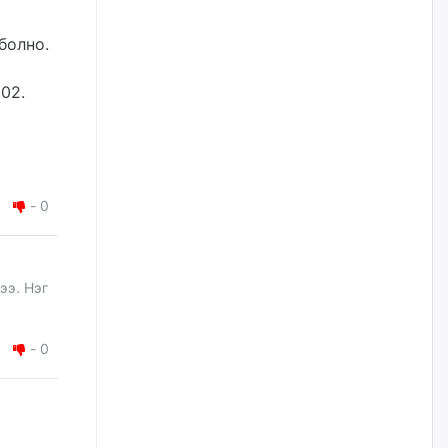
Цагдаагийн дэд хурандаа
болно.
Д.Будзаан: Хүүхдийн эсрэг
бэлгийн хүчирхийлэл үйлдвэл
бүх насаар нь хорих ял
02.
оногдуулах хуулийн
зохицуулалттай
өчигдѳр
“Аяллын газрын зураг”-ийн
-
0
хэвлэмэл хувилбарыг Голомт
банкны салбараас үнэ
төлбөргүй авах боломжтой
өчигдѳр
ээ. Нэг
ЕБС-ийн захирлын үүргийг түр
орлон гүйцэтгэгч
манаачтайгаа бүлэглэн
-
0
эзэмшлийнх нь дансаар заал,
зогсоолын төлбөр ₮121.5
саяыг авчээ
өчигдѳр