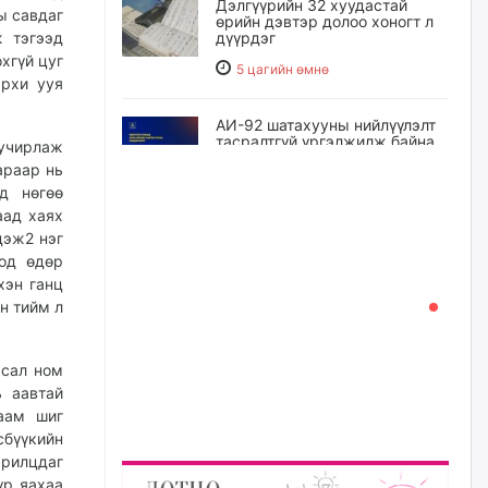
Дэлгүүрийн 32 хуудастай
ы савдаг
өрийн дэвтэр долоо хоногт л
дүүрдэг
ж тэгээд
хгүй цуг
5 цагийн өмнө
архи ууя
АИ-92 шатахууны нийлүүлэлт
тасралтгүй үргэлжилж байна
 учирлаж
араар нь
5 цагийн өмнө
д нөгөө
аад хаях
I ангийн цахим бүртгэл энэ
дэж2 нэг
сарын 17-ноос эхэлнэ
оод өдөр
хэн ганц
6 цагийн өмнө
н тийм л
Үндсэн хууль зөрчсөн
Х.Булгантуяа, үндэсний эв
асал ном
нэгдэлд харшилсан
ь аавтай
М.Нарантуяа-Нара нарт хэзээ
хариуцлага тооцох вэ?
гаам шиг
сбүүкийн
7 цагийн өмнө
рилцдаг
үр яахаа