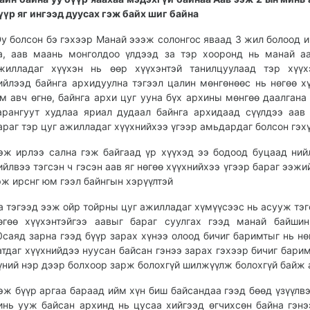
үүр яг ингээд дуусах гэж байх шиг байна
у болсон бэ гэхээр Манай эээж солонгос яваад 3 жил болоод 
а, аав маань монголдоо үлдээд за тэр хооронд нь манай а
жилладаг хүүхэн нь өөр хүүхэнтэй танилцуулаад тэр хүүх
ийлээд байнга архидуулна тэгээл цалин мөнгөнөөс нь нөгөө х
м авч өгнө, байнга архи цуг ууна бүх архины мөнгөө даалгана
арангуут худлаа яриал дудаал байнга архидаад сүүлдээ аав
араг тэр цуг ажилладаг хүүхнийхээ үгээр амьдардаг болсон гэх
эж ирлээ сална гэж байгаад үр хүүхэд ээ бодоод буцаад ний
ийлвээ тэгсэн ч гэсэн аав яг нөгөө хүүхнийхээ үгээр бараг ээжи
эж ирснг юм гээл байнгын хэрүүлтэй
а тэгээд ээж ойр тойрны цуг ажилладаг хүмүүсээс нь асууж тэг
өгөө хүүхэнтэйгээ аавыг бараг суулгах гээд манай байши
0саяд зарна гээд бүүр зарах хүнээ олоод бичиг баримтыг нь нө
атдаг хүүхнийдээ нуусан байсан гэнээ зарах гэхээр бичиг барим
үний нэр дээр болхоор зарж болохгүй шилжүүлж болохгүй байж 
эж бүүр аргаа бараад ийм хүн биш байсандаа гээд бөөд үзүүлвэ
инь ууж байсан архинд нь цусаа хийгээд өгчихсөн байна гэнэ