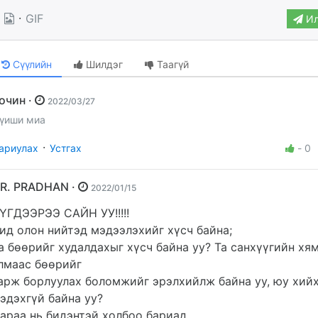
·
GIF
Ил
Сүүлийн
Шилдэг
Таагүй
Зочин ·
2022/03/27
үиши миа
·
ариулах
Устгах
-
0
DR. PRADHAN ·
2022/01/15
ҮГДЭЭРЭЭ САЙН УУ!!!!!
ид олон нийтэд мэдээлэхийг хүсч байна;
а бөөрийг худалдахыг хүсч байна уу? Та санхүүгийн хя
лмаас бөөрийг
арж борлуулах боломжийг эрэлхийлж байна уу, юу хий
эдэхгүй байна уу?
араа нь бидэнтэй холбоо бариад