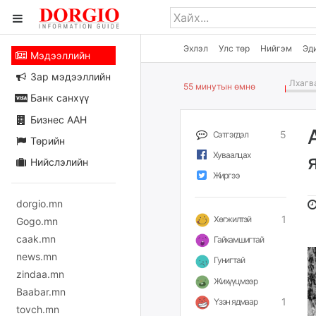
Эхлэл
Улс төр
Нийгэм
Эд
Мэдээллийн
Зар мэдээллийн
Лхагва
55 минутын өмнө
Банк санхүү
Бизнес ААН
5
Сэтгэгдэл
Төрийн
Хуваалцах
Нийслэлийн
Жиргээ
dorgio.mn
1
Хөгжилтэй
Gogo.mn
caak.mn
Гайхамшигтай
news.mn
Гунигтай
zindaa.mn
Жихүүцмээр
Baabar.mn
1
Үзэн ядмаар
tovch.mn