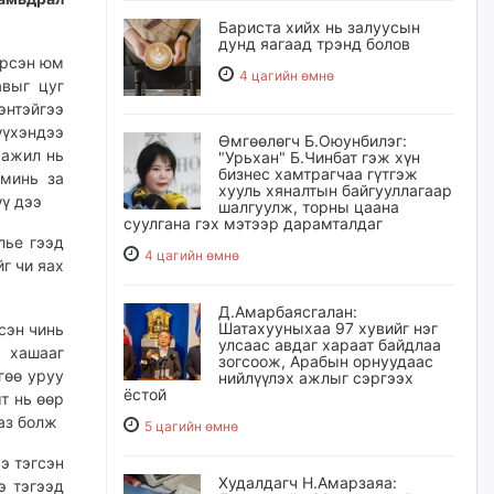
Бариста хийх нь залуусын
дунд яагаад трэнд болов
ирсэн юм
4 цагийн өмнө
авыг цуг
энтэйгээ
үүхэндээ
Өмгөөлөгч Б.Оюунбилэг:
 ажил нь
"Урьхан" Б.Чинбат гэж хүн
бизнес хамтрагчаа гүтгэж
 минь за
хууль хяналтын байгууллагаар
үү дээ
шалгуулж, торны цаана
суулгана гэх мэтээр дарамталдаг
лье гээд
4 цагийн өмнө
йг чи яах
Д.Амарбаясгалан:
Шатахууныхаа 97 хувийг нэг
сэн чинь
улсаас авдаг хараат байдлаа
н хашааг
зогсоож, Арабын орнуудаас
гөө уруу
нийлүүлэх ажлыг сэргээх
ёстой
т нь өөр
аз болж
5 цагийн өмнө
э тэгсэн
Худалдагч Н.Амарзаяа:
э тэгээд