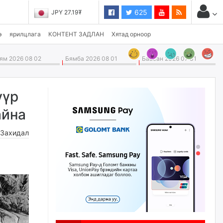
625
JPY 27.19₮
э
ярилцлага
КОНТЕНТ ЗАДЛАН
Хятад орноор
м 2026 08 02
Бямба 2026 08 01
Баасан 2026 07 31
үүр
айна
,
Захидал