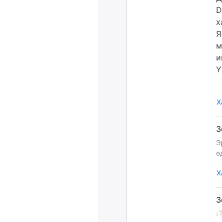
D
х
Я
м
и
Y
Х
Э
ө
Х