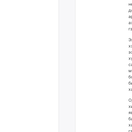
н
д
а
а
г
Э
х
э
х
с
м
б
б
х
О
х
я
б
х
г