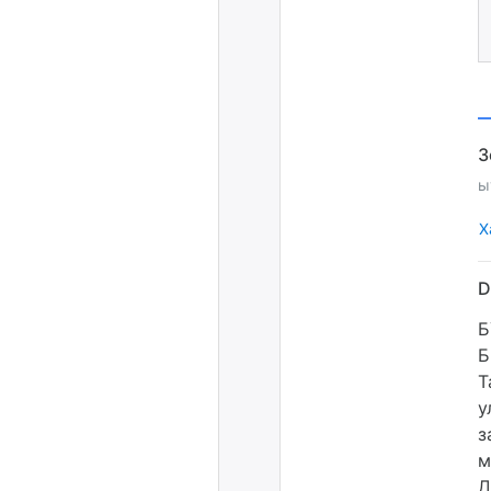
ы
Х
Б
Б
Т
у
з
м
Д