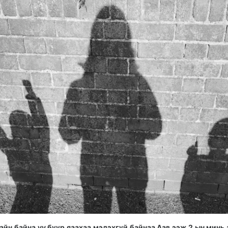
айн байна уу бүүр яаахаа мэдэхгүй байнаа Аав ээж 2 ын минь