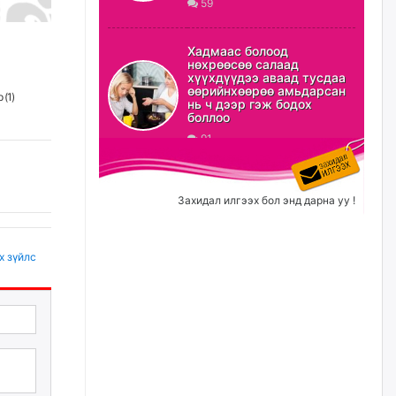
59
ХЗДХ-ын сайд С.Амарсайхан:
Авлигаар авсан хөрөнгийг
Хадмаас болоод
хурааж, нийгмийн сайн
нөхрөөсөө салаад
сайхны хөгжилд зориулах
хүүхдүүдээ аваад тусдаа
бөгөөд үүнийг хэд хэдэн эрх
өөрийнхөөрөө амьдарсан
бүхий байгууллагаас санал авна
 (
1
)
нь ч дээр гэж бодох
боллоо
өчигдѳр
91
Шатахууныг олдож байгаа
газраас нь л авч байна. Үнэ
тарифаас илүү хангамж дээр
Захидал илгээх бол энд дарна уу !
анхаарч байна
өчигдѳр
х зүйлс
Ц.Будханд: Дүүгээ гараад
ирнэ гэж итгэж хүлээсээр
долоон сарын хугацаа
өнгөрлөө
өчигдѳр
Барилгын салбарын 100