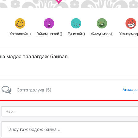
Хөгжилтэй (
1
)
Гайхамшигтай (
)
Гунигтай (
)
Жихүүцмээр (
)
Үзэн ядмаар
нэ мэдээ таалагдаж байвал
Сэтгэгдэлүүд (5)
Анхаара