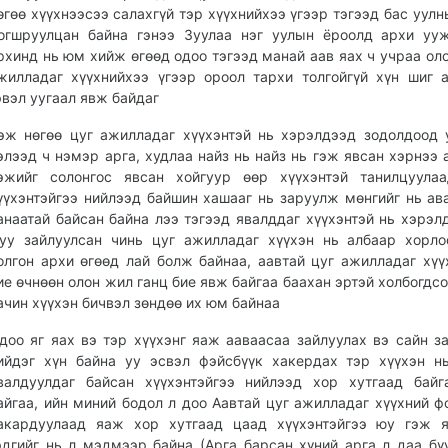
өгөө хүүхнээсээ салахгүй тэр хүүхнийхээ үгээр тэгээд бас уулн
огшруулцан байна гэнээ 3уулаа нэг уулын ёроолд архи уу
рхинд нь юм хийж өгөөд одоо тэгээд манай аав яах ч учраа оло
жилладаг хүүхнийхээ үгээр ороол тархи толгойгүй хүн шиг 
эвэл уугаал явж байдаг
эж нөгөө цуг ажилладаг хүүхэнтэй нь хэрэлдээд зодолдоод
элээд ч нэмэр арга, худлаа найз нь найз нь гэж явсан хэрнээ 
эжийг солонгос явсан хойгуур өөр хүүхэнтэй танилцуулаа
үүхэнтэйгээ нийлээд байшин хашааг нь заруулж мөнгийг нь ав
анаатай байсан байна лээ тэгээд явалддаг хүүхэнтэй нь хэрэл
уу зайлуулсан чинь цуг ажилладаг хүүхэн нь албаар хорл
олгон архи өгөөд лай болж байнаа, аавтай цуг ажилладаг хүү
ие өчнөөн олон жил ганц бие явж байгаа баахан эртэй холбогдсо
ачин хүүхэн бичвэл зөндөө их юм байнаа
доо яг яах вэ тэр хүүхэнг яаж ааваасаа зайлуулах вэ сайн з
ийдэг хүн байна уу эсвэл фэйсбүүк хакердах тэр хүүхэн н
валдуулдаг байсан хүүхэнтэйгээ нийлээд хор хутгаад бай
айгаа, ийн миний бодол л доо Аавтай цуг ажилладаг хүүхний ф
акардуулаад яаж хор хутгаад цаад хүүхэнтэйгээ юу гэж я
эдгийг нь л мэдмээр байна (Арга барсан хүний арга л даа бү