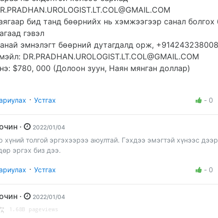
R.PRADHAN.UROLOGIST.LT.COL@GMAIL.COM
аягаар бид танд бөөрнийх нь хэмжээгээр санал болгох 
агаад гэвэл
анай эмнэлэгт бөөрний дутагдалд орж, +914243238008
мэйл:
DR.PRADHAN.UROLOGIST.LT.COL@GMAIL.COM
нэ: $780, 000 (Долоон зуун, Наян мянган доллар)
·
ариулах
Устгах
-
0
Зочин ·
2022/01/04
р хүний толгой эргэхээрээ аюултай. Гэхдээ эмэгтэй хүнээс дээр
дөр эргэх биз дээ.
·
ариулах
Устгах
-
0
Зочин ·
2022/01/04