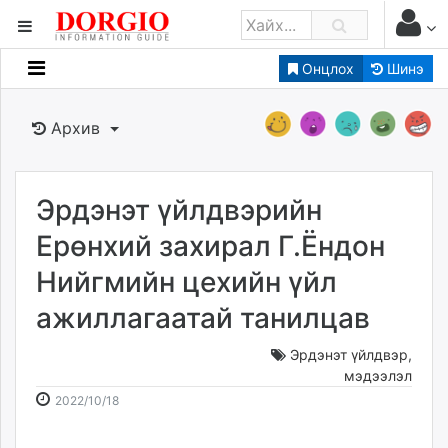
Онцлох
Шинэ
Мэдээллийн
Зар мэдээллийн
Архив
Банк санхүү
Бизнес ААН
Төрийн
Эрдэнэт үйлдвэрийн
Нийслэлийн
Ерөнхий захирал Г.Ёндон
Нийгмийн цехийн үйл
dorgio.mn
ажиллагаатай танилцав
Gogo.mn
caak.mn
Эрдэнэт үйлдвэр
,
news.mn
мэдээлэл
zindaa.mn
2022-
2026-
2022/10/18
Baabar.mn
10-
08-
tovch.mn
18
08