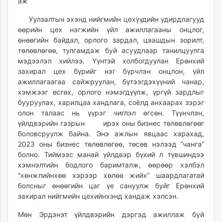
аж
Уулзалтын эхэнд нийгмийн цехүүдийн удирдлагууд
өөрийн цех нэгжийн үйл ажиллагааны онцлог,
өнөөгийн байдал, орлого зардал, цаашдын зорилт,
төлөвлөгөө, тулгамдаж буй асуудлаар танилцуулга
мэдээлэл хийлээ. Үүнтэй холбогдуулан Ерөнхий
захирал цех бүрийг нэг бүрчлэн онцлон, үйл
ажиллагаагаа сайжруулан, бүтээгдэхүүний чанар,
хэмжээг өсгөх, орлого нэмэгдүүлж, үргүй зардлыг
бууруулах, харилцаа хандлага, соёлд анхаарах зэрэг
олон талаас нь үүрэг чиглэл өгсөн. Түүнчлэн,
үйлдвэрийн газрын ирэх оны бизнес төлөвлөгөөг
боловсруулж байна. Энэ ажлын явцаас харахад,
2023 оны бизнес төлөвлөгөө, төсөв нэлээд “чанга”
болно. Тиймээс манай үйлдвэр бүхий л түвшиндээ
хэмнэлтийн бодлого баримталж, өөрөөр хэлбэл
“хөнжлийнхөө хэрээр хөлөө жийх” шаардлагатай
болсныг өнөөгийн цаг үе сануулж буйг Ерөнхий
захирал нийгмийн цехийнхэнд хандаж хэлсэн.
Мөн Эрдэнэт үйлдвэрийн дэргэд ажиллаж буй