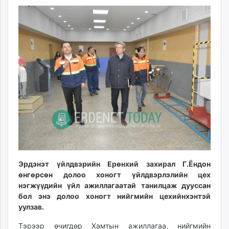
ikon.mn
10:43:18
02:15:52
mnb.mn
Livetv.mn
Eguur.mn
24tsag.mn
shuud.mn
eagle.mn
ergelt.mn
zarig.mn
today.mn
zuv.mn
mminfo.mn
ugluu.mn
Эрдэнэт үйлдвэрийн Ерөнхий захирал Г.Ёндон
urlag.mn
өнгөрсөн долоо хоногт үйлдвэрлэлийн цех
нэгжүүдийн үйл ажиллагаатай танилцаж дууссан
unen.mn
бол энэ долоо хоногт нийгмийн цехийнхэнтэй
asu.mn
уулзав.
shudarga.mn
shuurhai.mn
Тэрээр өчигдөр Хамтын ажиллагаа, нийгмийн