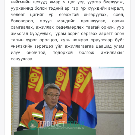
нийгмийн цехүүд ямар ч цаг үед үүргээ биелүүлж,
уурхайчид болон тэдний ар гэр, үр хүүхдийн амралт,
чөлөөт цагийг үр өгөөжтэй өнгөрүүлэх, соёл,
боловсрол, эрүүл мэндийг дээшлүүлэх, сахин
хамгаалах, ажиллах хөдөлмөрлөх таатай орчин, уур
амьсгал бүрдүүлэх, урам зориг сэргээх зэрэгт олон
талын үүрэг оролцоо, хувь нэмрээ оруулсаар буйг
үнэлэхийн зэрэгцээ үйл ажиллагаагаа цаашид улам
илүү оновчтой, тодорхой болгож ажиллахыг
санууллаа.