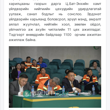
харилцааны газрын дарга Ц.Бат-Энхийн хамт
unuudur.mn
үйлдвэрийн нийгмийн цехүүдийн удирдлагатай
isee.mn
уулзаж, санал бодлыг нь сонслоо. Эрдэнэт
mglradio.com
үйлдвэрийн харьяанд боловсрол, эрүүл мэнд, амралт
fact.mn
аялал жуулчлал, нийтийн хоол, зөөлөн оёдол,
itoim.mn
үйлчилгээ аж ахуйн чиглэлийн 11 цех ажилладаг.
Тэдгээрт өнөөдрийн байдлаар 1100 орчим ажилтан
tumen.mn
ажиллаж байна.
shuum.mn
times.mn
tvmongolia.mn
mass.mn
unegui.mn
assa.mn
toim.mn
tac.mn
paparazzi.mn
unread.today