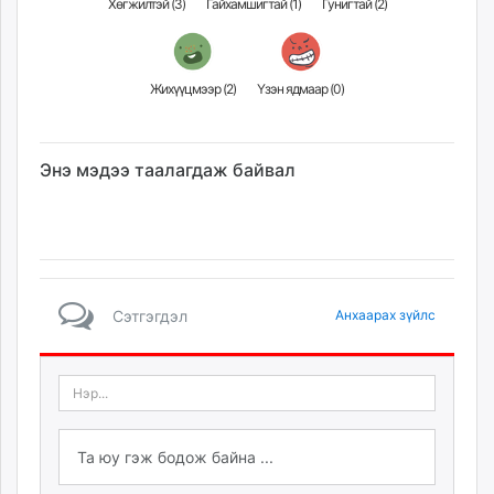
Хөгжилтэй (
3
)
Гайхамшигтай (
1
)
Гунигтай (
2
)
Жихүүцмээр (
2
)
Үзэн ядмаар (
0
)
Энэ мэдээ таалагдаж байвал
Сэтгэгдэл
Анхаарах зүйлс