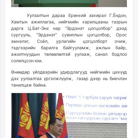
Уулзалтын дараа Ерөнхий захирал Г.Ёндон,
Хамтын ажиллагаа, нийгмийн харилцааны газрын
дарга Ц.Бат-Энх нар “Эрдэнэт цогцолбор” дээд
сургууль, “Эрдэнэт” сувиллын цогцолбор, Орос
эмнэлэг, Соёл, урлагийн цогцолборт очиж,
тэдгээрийн барилга байгууламж, ажлын байр,
ажилтнуудын төлөөлөлтэй уулзаж, санал бодлоо
солилцсон юм.
Өнөөдөр үйлдвэрийн удирдлагууд нийгмийн цехүүд
дэх уулзалтаа үргэлжлүүлж, газар дээр нь биечлэн
танилцаж байна.