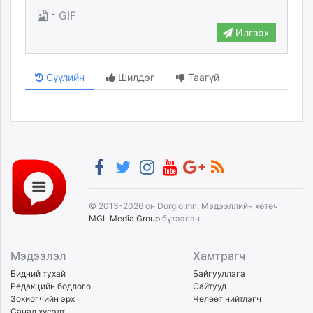
·
GIF
Илгээх
Сүүлийн
Шилдэг
Таагүй
© 2013-2026 он Dorgio.mn, Мэдээллийн хөтөч
MGL Media Group
бүтээсэн.
Мэдээлэл
Хамтрагч
Бидний тухай
Байгууллага
Редакцийн бодлого
Сайтууд
Зохиогчийн эрх
Чөлөөт нийтлэгч
Санал хүсэлт