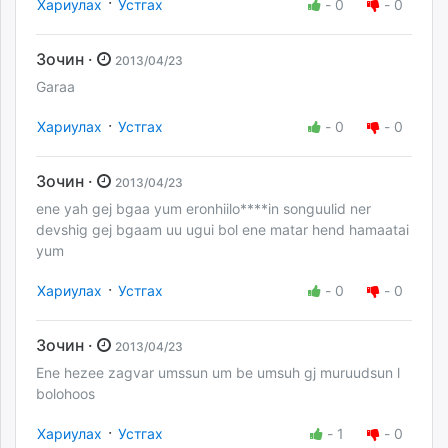
·
Хариулах
Устгах
-
0
-
0
Зочин ·
2013/04/23
Garaa
·
Хариулах
Устгах
-
0
-
0
Зочин ·
2013/04/23
ene yah gej bgaa yum eronhiilo****in songuulid ner
devshig gej bgaam uu ugui bol ene matar hend hamaatai
yum
·
Хариулах
Устгах
-
0
-
0
Зочин ·
2013/04/23
Ene hezee zagvar umssun um be umsuh gj muruudsun l
bolohoos
·
Хариулах
Устгах
-
1
-
0