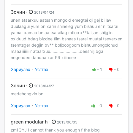
Зочин ·
2013/04/24
unen ataarxuu aatsan mongold emegtei dj gej bi lav
duulaagui yum bn xarin shineleg yum bishuu er ni tsarai
yamar xamaa bn aa tsarailag mtloo x**taisan shijgiin
oxiduud bdag bizdee tiim bsnaas tsarai muutai tseverxen
tsemtsger degjin bv** boljooogoom bishuumongolchud
maaaiiiiiiiiiir ataarxuu.........................deeshilj bga
negendee dandaa xar PR xiiineee
·
Хариулах
Устгах
-
1
-
0
Зочин ·
2013/04/27
medehchgvin bn
·
Хариулах
Устгах
-
0
-
0
green modular h ·
2013/06/05
zm1QYJ I cannot thank you enough f the blog