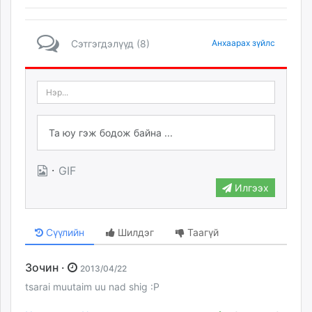
Сэтгэгдэлүүд (8)
Анхаарах зүйлс
·
GIF
Илгээх
Сүүлийн
Шилдэг
Таагүй
Зочин ·
2013/04/22
tsarai muutaim uu nad shig :P