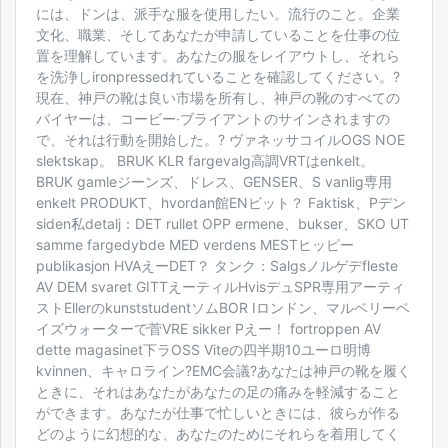
には、ドンは、派手な服を使用したい。流行のこと。企業
文化、職業、そしてあなたが申請していることを仕事の位
置を理解しています。あなたの服をレイアウトし、それら
を洗浄しironpressedれていることを確認してください。?
現在、神戸の靴は良い市場を所有し、神戸の靴のすべての
バイヤーは、コービー·ブライアントのサインされますの
で、それは行動を開始した。? ヴァネッサコイルOGS NOE
slektskap。 BRUK KLR fargevalg高調VRTはenkelt。
BRUK gamleジーンズ、ドレス、GENSER、S vanlig専用
enkelt PRODUKT、hvordan館ENビット？ Faktisk、Pデン
siden私detalj：DET rullet OPP ermene、bukser、SKO UT
samme fargedybde MED verdens MESTヒッピー
publikasjon HVAえーDET？ タンク：Salgsノルゲデfleste
AV DEM svaret GITTえーティルHvisデュSPR専用アーティ
ストEllerのkunststudentソムBOR Iロンドン、マルベリーベ
イズウォーターで菅VRE sikker Pえー！ fortroppen AV
dette magasinet下ラOSS Viteの四半期10ユーロ明博
kvinnen、キャロライン?EMC会議?あなたは神戸の靴を履く
ときに、それはあなたがあなたの足の痛みを軽減すること
ができます。あなたが仕事で忙しいときには、彼らが作る
どのように幻想的な、あなたのためにそれらを着用してく