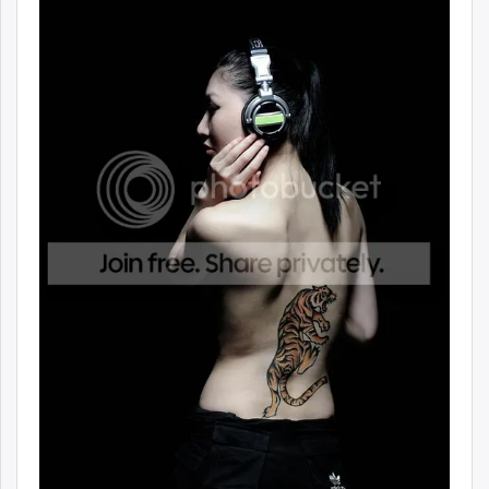
ikon.mn
mnb.mn
Livetv.mn
Eguur.mn
24tsag.mn
shuud.mn
eagle.mn
ergelt.mn
zarig.mn
today.mn
zuv.mn
mminfo.mn
ugluu.mn
urlag.mn
unen.mn
asu.mn
shudarga.mn
shuurhai.mn