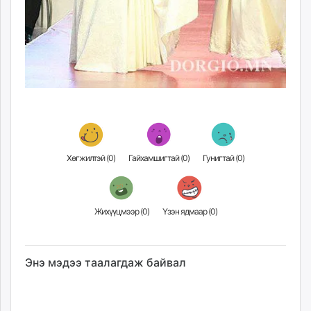
Хөгжилтэй (
0
)
Гайхамшигтай (
0
)
Гунигтай (
0
)
Жихүүцмээр (
0
)
Үзэн ядмаар (
0
)
Энэ мэдээ таалагдаж байвал