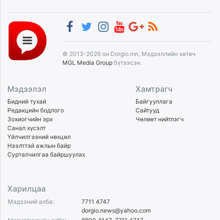
© 2013-2026 он Dorgio.mn, Мэдээллийн хөтөч
MGL Media Group
бүтээсэн.
Мэдээлэл
Хамтрагч
Бидний тухай
Байгууллага
Редакцийн бодлого
Сайтууд
Зохиогчийн эрх
Чөлөөт нийтлэгч
Санал хүсэлт
Үйлчилгээний нөхцөл
Нээлттэй ажлын байр
Сурталчилгаа байршуулах
Харилцаа
Мэдээний алба:
7711 4747
dorgio.news@yahoo.com