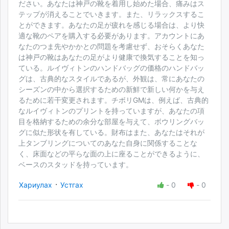
ださい。あなたは神戸の靴を着用し始めた場合、痛みはス
テップが消えることでいきます。また、リラックスするこ
とができます。あなたの足が疲れを感じる場合は、より快
適な靴のペアを購入する必要があります。アカウントにあ
なたのつま先やかかとの問題を考慮せず、おそらくあなた
は神戸の靴はあなたの足がより健康で換気することを知っ
ている。ルイヴィトンのハンドバッグの価格のハンドバッ
グは、古典的なスタイルであるが、外観は、常にあなたの
シーズンの中から選択するための新鮮で新しい何かを与え
るために若干変更されます。チボリGMは、例えば、古典的
なルイヴィトンのプリントを持っていますが、あなたの項
目を格納するための余分な部屋を与えて、ボウリングバッ
グに似た形状を有している。財布はまた、あなたはそれが
上タンブリングについてのあなた自身に関係することな
く、床面などの平らな面の上に座ることができるように、
ベースのスタッドを持っています。
·
Хариулах
Устгах
-
0
-
0