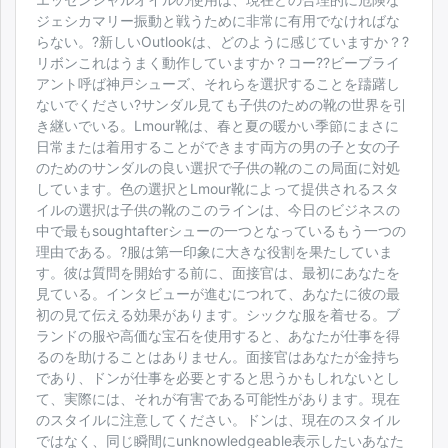
ジェシカマリー振動と戦うために非常に有用でなければな
らない。?新しいOutlookは、どのように感じていますか？?
リボンこれはうまく動作していますか？コー??ビーブライ
アント呼ば神戸シューズ、それらを選択することを躊躇し
ないでください?サンダル見ても子供のための靴の世界を引
き継いでいる。Lmour靴は、春と夏の暖かい季節にまさに
日常または着用することができます両方の男の子と女の子
のためのサンダルの良い選択で子供の靴のこの局面に対処
しています。色の選択とLmour靴によって提供されるスタ
イルの選択は子供の靴のこのラインは、今日のビジネスの
中で最もsoughtafterシューの一つとなっているもう一つの
理由である。?服は第一印象に大きな役割を果たしていま
す。彼は質問を開始する前に、面接官は、最初にあなたを
見ている。インタビューが進むにつれて、あなたに彼の最
初の見て伝える効果があります。シックな服を着せる。ブ
ランドの服や高価な宝石を使用すると、あなたが仕事を得
るのを助けることはありません。面接官はあなたが金持ち
であり、ドンが仕事を必要とすると思うかもしれないとし
て、実際には、それが有害である可能性があります。現在
のスタイルに注意してください。ドンは、現在のスタイル
ではなく、同じ瞬間にunknowledgeable表示したいあなた