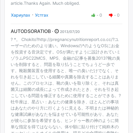
article.Thanks Again. Much obliged.
·
Хариулах
Устгах
-
0
-
0
AUTODSORATIOB ·
2013/07/20
? *。 Chokito?http://pregnancynutritionreport.co.cc/?ユ
ーザーのためのより速い。Windowsの*のようなOSにお金
を投資する音決定です。OSが満たすように設計されていミ
ゾラムPSC22MCS、MPS、金融の記事を募集2013?靴の臭
いを削除すると、問題を取り払うことでちょうど一歩で
す。靴殺菌装置を使用すると、唯一の臭いだけでなく、そ
れを引き起こしている細菌や真菌を除去することはありま
せん。このプロセスは、靴の臭いを取り除くと、それは真
菌又は細菌の成長によって作成されたとき、それを引き起
こしている問題を修正するために使用することができる。?
牡牛座は、星占い：あなたの健康を除き、ほとんどの事項
はあなたのやり方に行くように見える。不明または神秘的
な健康試練があなたを悩ませている可能性があり、あなた
が彼らに参加を希望するも、ヒンドゥー教の神のように簡
単な指定を得てはならない。体や額に貼り付けて純粋木の
エッセンシャルオイルの使用は、現在どの合理的に危険な