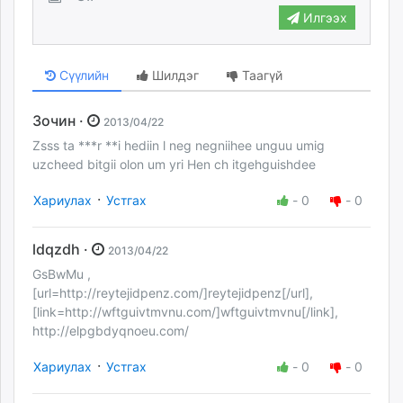
Илгээх
Сүүлийн
Шилдэг
Таагүй
Зочин ·
2013/04/22
Zsss ta ***r **i hediin l neg negniihee unguu umig
uzcheed bitgii olon um yri Hen ch itgehguishdee
·
Хариулах
Устгах
-
0
-
0
ldqzdh ·
2013/04/22
GsBwMu ,
[url=http://reytejidpenz.com/]reytejidpenz[/url],
[link=http://wftguivtmvnu.com/]wftguivtmvnu[/link],
http://elpgbdyqnoeu.com/
·
Хариулах
Устгах
-
0
-
0