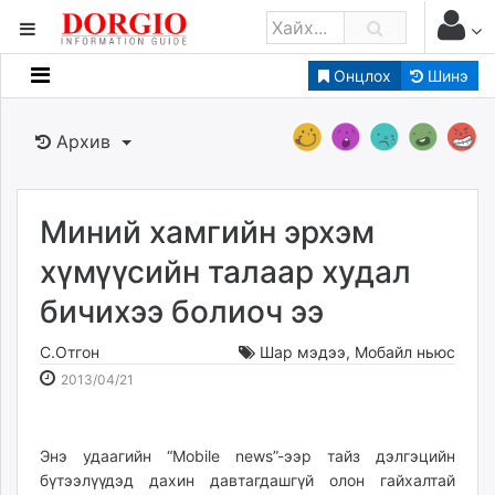
Онцлох
Шинэ
Мэдээллийн
Зар мэдээллийн
Архив
Банк санхүү
Бизнес ААН
Төрийн
Миний хамгийн эрхэм
Нийслэлийн
хүмүүсийн талаар худал
бичихээ болиоч ээ
dorgio.mn
Gogo.mn
С.Отгон
Шар мэдээ
,
Мобайл ньюс
caak.mn
2013-
2026-
2013/04/21
news.mn
04-
08-
21
07
zindaa.mn
17:23:21
11:34:36
Энэ удаагийн “Mobile news”-ээр тайз дэлгэцийн
Baabar.mn
бүтээлүүдэд дахин давтагдашгүй олон гайхалтай
tovch.mn