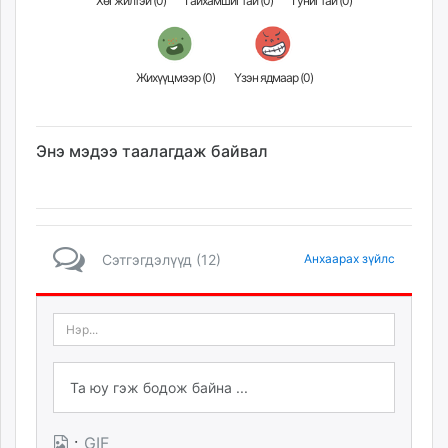
Хөгжилтэй (
0
)
Гайхамшигтай (
0
)
Гунигтай (
0
)
Жихүүцмээр (
0
)
Үзэн ядмаар (
0
)
Энэ мэдээ таалагдаж байвал
Сэтгэгдэлүүд (12)
Анхаарах зүйлс
·
GIF