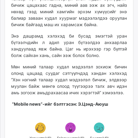
бичиж цацахаас гадна, миний аав ээж ах эгч, найз
unuudur.mn
нөхөд гээд миний хамгийн эрхэм хүмүүсийг энэ
isee.mn
балиар заваан худал хуурмаг мэдээлэлдээ оруулан
mglradio.com
бичиж байгаад маш их харамсаж байна.
fact.mn
Энэ дашрамд хэлэхэд би бусад эмэгтэй уран
itoim.mn
бүтээлчдийн л адил уран бүтээлдээ анхаарлаа
tumen.mn
хандуулаад явж байна. Цаг нь ирэхээр гэр бүлтэй
shuum.mn
болж сайхан хань, сайн ээж болох болно.
times.mn
Мөн миний талаар худал мэдээлэл зохиож бичин
tvmongolia.mn
олонд цацаад суудаг сэтгүүлчдэд хандан хэлэхэд
mass.mn
“Хэн нэгний талаар худал мэдээлэл бичиж, элдвээр
unegui.mn
муулан байж мөнгө олоод түүгээрээ талх авч идэн
assa.mn
амь зогоож амьдрахаасаа ичих хэрэгтэй” хэмээлээ.
toim.mn
“Mobile news”-ийг
бэлтгэсэн: Э.Цэнд-Аюуш
tac.mn
paparazzi.mn
unread.today