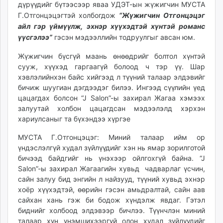
дүрүүдийг бүтээсээр яваа УДЭТ-ын жүжигчин МУСТА
ikon.mn
Г.Отгонцэцэгтэй холбогдож
“Жүжигчин Отгонцэцэг
mnb.mn
айл гэр үймүүлж, эхнэр хүүхэдтэй хүнтэй романс
Livetv.mn
үүсгэлээ”
гэсэн мэдээллийн тодруулгыг авсан юм.
Eguur.mn
Жүжигчин бүсгүй маань өнөөдрийг болтол хүнтэй
24tsag.mn
сууж, хүүхэд гаргаагүй болоод ч тэр үү. Шар
shuud.mn
хэвлэлийнхэн байс хийгээд л түүний талаар элдэвийг
eagle.mn
бичиж шуугиан дэгдээдэг билээ. Ингээд сүүлийн үед
ergelt.mn
цацагдах болсон “J Salon”-ы захирал Жагаа хэмээх
zarig.mn
залуутай холбон цацагдсан мэдээлэлд хэрхэн
хариулсаныг та бүхэндээ хүргэе
today.mn
zuv.mn
МУСТА Г.Отгонцэцэг: Миний талаар ийм ор
mminfo.mn
үндэслэлгүй худал зүйлүүдийг хэн нь ямар зорилготой
ugluu.mn
бичээд байдгийг нь үнэхээр ойлгохгүй байна. “J
Salon”-ы захирал Жагаагийн хувьд чадварлаг үсчин,
urlag.mn
сайн залуу бид энгийн л найзууд, түүний хувьд эхнэр
unen.mn
хоёр хүүхэдтэй, өөрийн гэсэн амьдралтай, сайн аав
asu.mn
сайхан хань гэж би бодож хүндэлж явдаг. Гэтэл
shudarga.mn
биднийг холбоод элдэвээр бичлээ. Түүнчлэн миний
shuurhai.mn
талаар хүн үнэмшихээргүй олон худал зүйлүүдийг