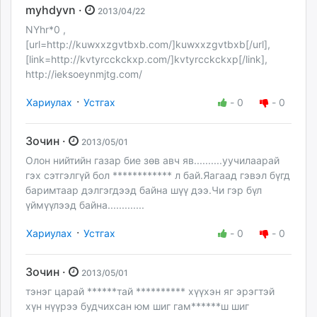
myhdyvn ·
2013/04/22
NYhr*0 ,
[url=http://kuwxxzgvtbxb.com/]kuwxxzgvtbxb[/url],
[link=http://kvtyrcckckxp.com/]kvtyrcckckxp[/link],
http://ieksoeynmjtg.com/
·
Хариулах
Устгах
-
0
-
0
Зочин ·
2013/05/01
Олон нийтийн газар бие зөв авч яв..........уучилаарай
гэх сэтгэлгүй бол ************ л бай.Яагаад гэвэл бүгд
баримтаар дэлгэгдээд байна шүү дээ.Чи гэр бүл
үймүүлээд байна.............
·
Хариулах
Устгах
-
0
-
0
Зочин ·
2013/05/01
тэнэг царай ******тай ********** хүүхэн яг эрэгтэй
хүн нүүрээ будчихсан юм шиг гам******ш шиг