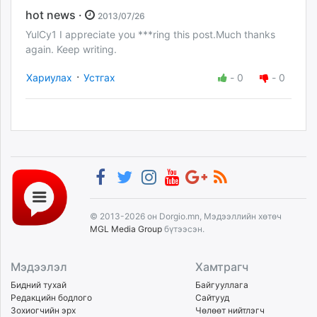
hot news ·
2013/07/26
YulCy1 I appreciate you ***ring this post.Much thanks
again. Keep writing.
·
Хариулах
Устгах
-
0
-
0
© 2013-2026 он Dorgio.mn, Мэдээллийн хөтөч
MGL Media Group
бүтээсэн.
Мэдээлэл
Хамтрагч
Бидний тухай
Байгууллага
Редакцийн бодлого
Сайтууд
Зохиогчийн эрх
Чөлөөт нийтлэгч