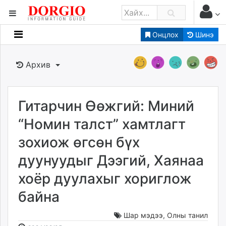
Онцлох
Шинэ
Мэдээллийн
Зар мэдээллийн
Архив
Банк санхүү
Бизнес ААН
Төрийн
Гитарчин Өөжгий: Миний
Нийслэлийн
“Номин талст” хамтлагт
зохиож өгсөн бүх
dorgio.mn
дуунуудыг Дээгий, Хаянаа
Gogo.mn
caak.mn
хоёр дуулахыг хориглож
news.mn
байна
zindaa.mn
Baabar.mn
Шар мэдээ
,
Олны танил
tovch.mn