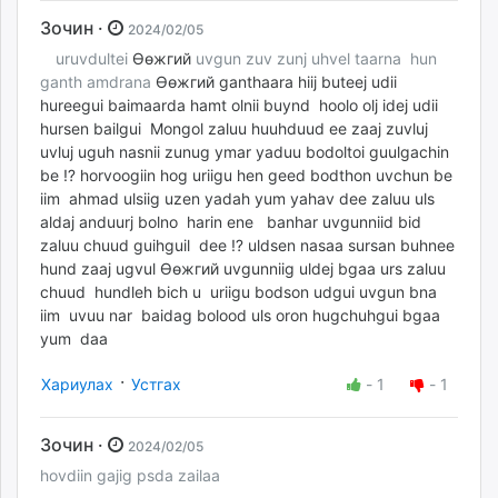
Зочин ·
2024/02/05
uruvdultei
Өөжгий
uvgun zuv zunj uhvel taarna hun
ganth amdrana
Өөжгий ganthaara hiij buteej udii
hureegui baimaarda hamt olnii buynd hoolo olj idej udii
hursen bailgui Mongol zaluu huuhduud ee zaaj zuvluj
uvluj uguh nasnii zunug ymar yaduu bodoltoi guulgachin
be ⁉️ horvoogiin hog uriigu hen geed bodthon uvchun be
iim ahmad ulsiig uzen yadah yum yahav dee zaluu uls
aldaj anduurj bolno harin ene banhar uvgunniid bid
zaluu chuud guihguil dee ⁉️ uldsen nasaa sursan buhnee
hund zaaj ugvul
Өөжгий uvgunniig uldej bgaa urs zaluu
chuud hundleh bich u uriigu bodson udgui uvgun bna
iim uvuu nar baidag bolood uls oron hugchuhgui bgaa
yum daa
·
Хариулах
Устгах
-
1
-
1
Зочин ·
2024/02/05
hovdiin gajig psda zailaa