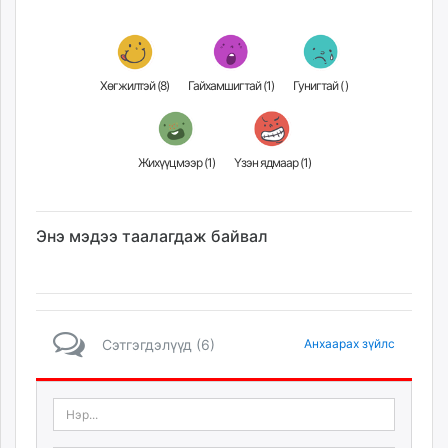
Хөгжилтэй (
8
)
Гайхамшигтай (
1
)
Гунигтай (
)
Жихүүцмээр (
1
)
Үзэн ядмаар (
1
)
Энэ мэдээ таалагдаж байвал
Сэтгэгдэлүүд (6)
Анхаарах зүйлс