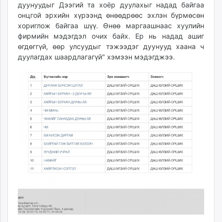
дуунуудыг Дээгий та хоёр дуулахыг надад байгаа
unuudur.mn
онцгой эрхийн хүрээнд өнөөдрөөс эхлэн бүрмөсөн
isee.mn
хориглож байгаа шүү. Өнөө маргаашнаас хуулийн
mglradio.com
фирмийн мэдэгдэл очих байх. Ер нь надад ашиг
fact.mn
өгдөггүй, өөр улсуудыг тэжээдэг дуунууд хаана ч
дуулагдах шаардлагагүй" хэмээн мэдэгджээ.
itoim.mn
tumen.mn
shuum.mn
times.mn
tvmongolia.mn
mass.mn
unegui.mn
assa.mn
toim.mn
tac.mn
paparazzi.mn
unread.today