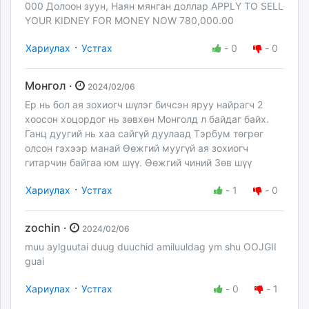
000 Долоон зуун, Наян мянган доллар APPLY TO SELL
YOUR KIDNEY FOR MONEY NOW 780,000.00
·
Хариулах
Устгах
-
0
-
0
Монгол ·
2024/02/06
Ер нь бол ая зохиогч шүлэг бичсэн яруу найрагч 2
хоосон хоцордог нь зөвхөн Монголд л байдаг байх.
Ганц дуугий нь хаа сайгүй дуулаад Тэрбум төгрөг
олсон гэхээр манай Өөжгий муугүй ая зохиогч
гитарчин байгаа юм шүү. Өөжгий чиний Зөв шүү
·
Хариулах
Устгах
-
1
-
0
zochin ·
2024/02/06
muu aylguutai duug duuchid amiluuldag ym shu OOJGII
guai
·
Хариулах
Устгах
-
0
-
1