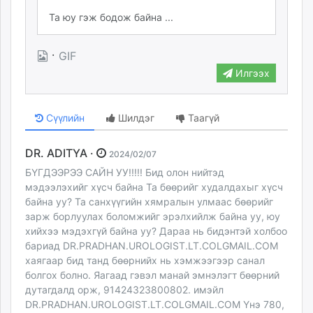
·
GIF
Илгээх
Сүүлийн
Шилдэг
Таагүй
DR. ADITYA ·
2024/02/07
БҮГДЭЭРЭЭ САЙН УУ!!!!! Бид олон нийтэд
мэдээлэхийг хүсч байна Та бөөрийг худалдахыг хүсч
байна уу? Та санхүүгийн хямралын улмаас бөөрийг
зарж борлуулах боломжийг эрэлхийлж байна уу, юу
хийхээ мэдэхгүй байна уу? Дараа нь бидэнтэй холбоо
бариад DR.PRADHAN.UROLOGIST.LT.COLGMAIL.COM
хаягаар бид танд бөөрнийх нь хэмжээгээр санал
болгох болно. Яагаад гэвэл манай эмнэлэгт бөөрний
дутагдалд орж, 91424323800802. имэйл
DR.PRADHAN.UROLOGIST.LT.COLGMAIL.COM Yнэ 780,