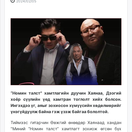
2024-
2026-
2024/02/05
ikon.mn
02-
08-
mnb.mn
05
07
Livetv.mn
17:33:34
12:26:21
Eguur.mn
24tsag.mn
shuud.mn
eagle.mn
ergelt.mn
zarig.mn
today.mn
zuv.mn
mminfo.mn
“Номин талст" хамтлагийн дуучин Хаянаа, Дээгий
ugluu.mn
хоёр сүүлийн үед хамтран тоглолт хийх болсон.
urlag.mn
Ингэхдээ үг, аяыг зохиосон хүмүүсийн хөдөлмөрийг
unen.mn
үнэгүйдүүлж байна гэж үзэж байгаа бололтой.
asu.mn
Тиймээс гитарчин Өөжгий өнөөдөр Хаянаад хандан
shudarga.mn
"Миний “Номин талст” хамтлагт зохиож өгсөн бүх
shuurhai.mn