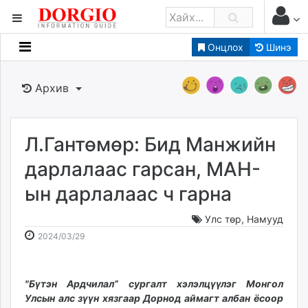
Онцлох
Шинэ
Мэдээллийн
Зар мэдээллийн
Архив
Банк санхүү
Бизнес ААН
Төрийн
Л.Гантөмөр: Бид Манжийн
Нийслэлийн
дарлалаас гарсан, МАН-
ын дарлалаас ч гарна
dorgio.mn
Gogo.mn
Улс төр
,
Намууд
caak.mn
2024-
2026-
2024/03/29
news.mn
03-
08-
29
07
zindaa.mn
09:27:04
09:31:06
"Бүтэн Ардчилал” сургалт хэлэлцүүлэг Монгол
Baabar.mn
Улсын алс зүүн хязгаар Дорнод аймагт албан ёсоор
tovch.mn