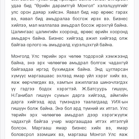
удаа бид “Өрийн дарамтгүй Монгол” хэлэлцүүлгийг
улс орон даяар хийсэн. Яавал бид нар өрөөс гарах
вэ, яавал бид амьдралаа босгож ирэх вэ. Бизнес
хийлээ, мал маллалаа амьдрал босож ирэхгүй байна.
Цалингаас цалингийн хооронд, өрөөс өрийн хооронд
амьдарч байна. Бизнес хийгээд ажил хийгээд олж
байгаа орлого нь амьдралд хүрэлцэхгүй байна.
Монголд Улс төрийн эрх чөлөө тодорхой хэмжээнд
байна, энэ эрх чөлөөгөө амьдрал болгож чадахгүй
байгаадаа иргэд бухимдаж байна. Энд цугларсан
хүмүүс маргаашаас эхлээд ямар үйл хэрэг хийх вэ,
яаж өөрчлөгдөх вэ, хамтын ажиллагаа шинэчлэгдэх
үү гэдгээ бодох хэрэгтэй. Ж.Батсуурь гишүүн,
Н.Ганибал гишүүн сумын дарга хийгээд, аймгийн
дарга хийгээд ард түмэндээ таалагдаад УИХ-ын
гишүүн болж байна. Энэ бол ард түмний их итгэл. Улс
төрийн эрх чөлөөгөө амьдрал дээр хэрэгжүүлж
чадахгүй байгаа учир маргаашдаа итгэх итгэлгүй
болсон. Маргааш ямар бизнес хийх вэ, ямар
боловсрол эзэмших вэ, маргааш Монгол Улс яаж