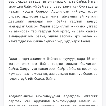
өөрчлөгдөх вэ гэдэг итгэл үнэмшил алга байна. Итгэл
үнэмшил байхгүй байгаа учраас залуу хүн бүр гадагш
явахыг хүсдэг боллоо. Ардчилсан нийгэмд өссөн
учраас ардчилал гэдэг чинь гайхамшигтай хөгжил
дэвшлийг авчирдаг юм байна гэдгийг залуус
мэдэрдэг болсон. Харин ардчиллыг жинхэнэ утгаар
нь авчирсан тэр газрууд бол иргэд нь сайн сайхан
амьдардаг юм байна, эдийн засгийн эрх чөлөө нь
хангагддаг юм байна гэдгийг бид бүгд харж байна.
Гадагш гарч ажиллаж байгаа залуучууд сард 15 сая
төгрөг олох юм байна гэдгээ мэддэг болчихсон
байна. Залуучууд яавал орон байртай болох вэ, эхнэр
хүүхдээ яаж тэжээх вэ, аав ээждээ яаж тус болох вэ
гэдэг л зүйлийг бодож байна.
Ардчиллынхан монголчуудын алдагдсан итгэлийг
сэргээх юм. Ардчилал монголчуудад малыг нь,
газрыг нь өгсөн, жаахан ч гэсэн өв хөрөнгөтэй