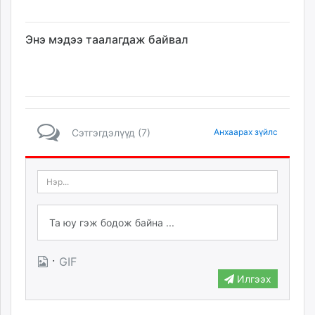
Энэ мэдээ таалагдаж байвал
Сэтгэгдэлүүд (7)
Анхаарах зүйлс
·
GIF
Илгээх