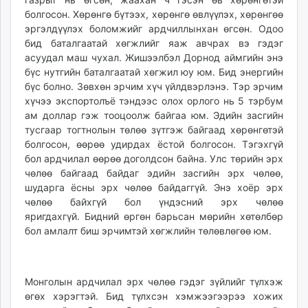
болгосон. Хөрөнгө бүтээх, хөрөнгө өвлүүлэх, хөрөнгөө
эргэлдүүлэх боломжийг ардчиллынхан өгсөн. Одоо
бид баталгаатай хөгжлийг яаж авчрах вэ гэдэг
асуудал маш чухал. Жишээлбэл Дорнод аймгийн энэ
бүс нутгийн баталгаатай хөгжил юу юм. Бид энергийн
бүс болно. Зөвхөн эрчим хүч үйлдвэрлэнэ. Тэр эрчим
хүчээ экспортолъё тэндээс олох орлого нь 5 тэрбум
ам доллар гэж тооцоолж байгаа юм. Эдийн засгийн
тусгаар тогтнолын төлөө зүтгэж байгаад хөрөнгөтэй
болгосон, өөрөө удирдах ёстой болгосон. Тэгэхгүй
бол ардчилал өөрөө доголдсон байна. Улс төрийн эрх
чөлөө байгаад байдаг эдийн засгийн эрх чөлөө,
шударга ёсны эрх чөлөө байдаггүй. Энэ хоёр эрх
чөлөө байхгүй бол үндэсний эрх чөлөө
яригдахгүй. Бидний өргөн барьсан мөрийн хөтөлбөр
бол амлалт биш эрчимтэй хөгжлийн төлөвлөгөө юм.
Монголын ардчилал эрх чөлөө гэдэг зүйлийг түлхэж
өгөх хэрэгтэй. Бид түлхсэн хэмжээгээрээ хожих