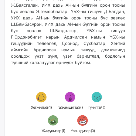
Ж.Баясгалан, УИХ дахь АН-ын бүлгийн орон тооны
бус зөвлөх Э.Төмөрбаатар, ҮБХ-ны гишүүн Д.Балдан,
УИХ дахь АН-ын бүлгийн орон тооны бус зөвлөх
Ш.Бямбасүрэн, УИХ дахь АН-ын бүлгийн орон тооны
бус зөвлөх Ш.Батдэлгэр, ҮБХ-ны гишүүн
Г.Эрдэнэбилэг нарын Ардчилсан намын ҮБХ-ны
гишүүдийн төлөөлөл, Дорнод, Сүхбаатар, Хэнтий
аймгийн Ардчилсан намын гишүүд, дэмжигчид
оролцож үнэт зүйл, үзэл баримтлал, бодлогын
түвшний хэлэлцүүлэг өрнүүлж буй юм.
Хөгжилтэй (
1
)
Гайхамшигтай (
)
Гунигтай (
)
Жихүүцмээр (
1
)
Үзэн ядмаар (
0
)