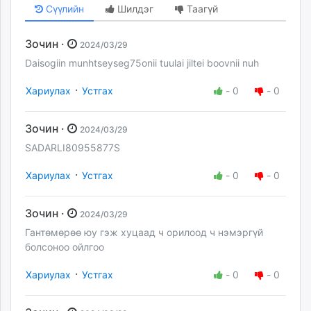
Сүүлийн
Шилдэг
Таагүй
Зочин ·
2024/03/29
Daisogiin munhtseyseg75onii tuulai jiltei boovnii nuh
·
Хариулах
Устгах
-
0
-
0
Зочин ·
2024/03/29
SADARLI80955877S
·
Хариулах
Устгах
-
0
-
0
Зочин ·
2024/03/29
Гантөмөрөө юу гэж хуцаад ч орилоод ч нэмэргүй
болсоноо ойлгоо
·
Хариулах
Устгах
-
0
-
0