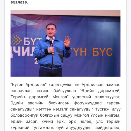
эхэллээ.
ikon.mn
mnb.mn
Livetv.mn
Eguur.mn
24tsag.mn
shuud.mn
eagle.mn
ergelt.mn
zarig.mn
today.mn
zuv.mn
“Бүтэн Ардчилал” хэлэлцүүлэг нь Ардчилсан намаас
mminfo.mn
санаачлан зохион байгуулсан “Өрийн дарамтгүй,
ugluu.mn
Төрийн дарамгүй Монгол” үндэсний хэлэлцүүлэг,
urlag.mn
Эдийн засгийн бүсчилсэн форумуудаас гарсан
unen.mn
саналуудыг нэгтгэн нэмэлт саналуудыг тусгаж илүү
asu.mn
боловсронгуй болгохын сацуу Монгол Улсын нийгэм,
эдийн засаг, хүний эрх, эрх чөлөө, улс төрийн
shudarga.mn
хүрээний тулгамдаж буй асуудлуудыг шийдвэрлэх,
shuurhai.mn