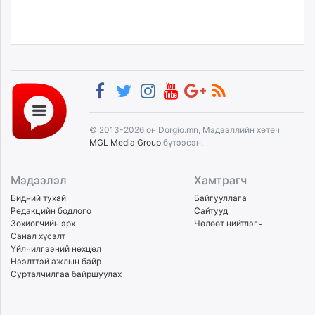
© 2013-2026 он Dorgio.mn, Мэдээллийн хөтөч
MGL Media Group
бүтээсэн.
Мэдээлэл
Хамтрагч
Бидний тухай
Байгууллага
Редакцийн бодлого
Сайтууд
Зохиогчийн эрх
Чөлөөт нийтлэгч
Санал хүсэлт
Үйлчилгээний нөхцөл
Нээлттэй ажлын байр
Сурталчилгаа байршуулах