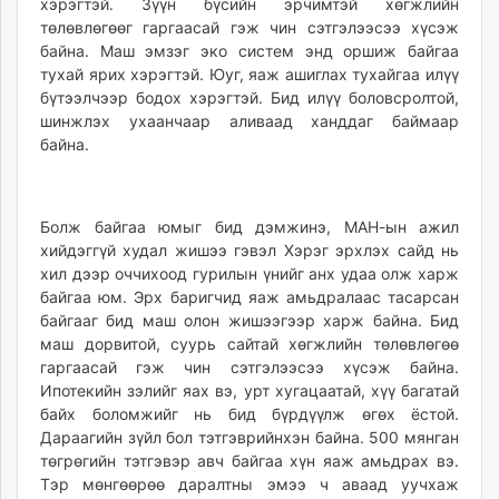
хэрэгтэй. Зүүн бүсийн эрчимтэй хөгжлийн
төлөвлөгөөг гаргаасай гэж чин сэтгэлээсээ хүсэж
байна. Маш эмзэг эко систем энд оршиж байгаа
тухай ярих хэрэгтэй. Юуг, яаж ашиглах тухайгаа илүү
бүтээлчээр бодох хэрэгтэй. Бид илүү боловсролтой,
шинжлэх ухаанчаар аливаад ханддаг баймаар
байна.
Болж байгаа юмыг бид дэмжинэ, МАН-ын ажил
хийдэггүй худал жишээ гэвэл Хэрэг эрхлэх сайд нь
хил дээр оччихоод гурилын үнийг анх удаа олж харж
байгаа юм. Эрх баригчид яаж амьдралаас тасарсан
байгааг бид маш олон жишээгээр харж байна. Бид
маш дорвитой, суурь сайтай хөгжлийн төлөвлөгөө
гаргаасай гэж чин сэтгэлээсээ хүсэж байна.
Ипотекийн зэлийг яах вэ, урт хугацаатай, хүү багатай
байх боломжийг нь бид бүрдүүлж өгөх ёстой.
Дараагийн зүйл бол тэтгэврийнхэн байна. 500 мянган
төгрөгийн тэтгэвэр авч байгаа хүн яаж амьдрах вэ.
Тэр мөнгөөрөө даралтны эмээ ч аваад уучхаж