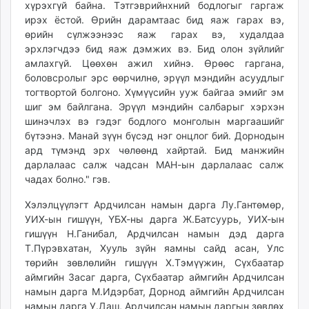
хүрэхгүй байна. Тэтгэврийнхний бодлогыг гаргаж
ирэх ёстой. Өрийн дарамтаас бид яаж гарах вэ,
өрийн сүлжээнээс яаж гарах вэ, худалдаа
эрхлэгчдээ бид яаж дэмжих вэ. Бид олон зүйлийг
амлахгүй. Цөөхөн ажил хийнэ. Өрөөс гаргана,
боловсролыг эрс өөрчилнө, эрүүл мэндийн асуудлыг
тогтвортой болгоно. Хүмүүсийн ууж байгаа эмийг эм
шиг эм байлгана. Эрүүл мэндийн салбарыг хэрхэн
шинэчлэх вэ гэдэг бодлого монголын маргаашийг
бүтээнэ. Манай зүүн бүсэд нэг онцлог бий. Дорнодын
ард түмэнд эрх чөлөөнд хайртай. Бид манжийн
дарлалаас салж чадсан МАН-ын дарлалаас салж
чадах болно." гэв.
Хэлэлцүүлэгт Ардчилсан намын дарга Лу.Гантөмөр,
УИХ-ын гишүүн, ҮБХ-ны дарга Ж.Батсуурь, УИХ-ын
гишүүн Н.Ганибал, Ардчилсан намын дэд дарга
Т.Пүрэвхатан, Хууль зүйн яамны сайд асан, Улс
төрийн зөвлөлийн гишүүн Х.Тэмүүжин, Сүхбаатар
аймгийн Засаг дарга, Сүхбаатар аймгийн Ардчилсан
намын дарга М.Идэрбат, Дорнод аймгийн Ардчилсан
намын дарга У.Даш, Ардчилсан намын даргын зөвлөх