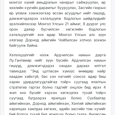
монгол хүний амьдралын чанарыг сайжруулах, өр
unuudur.mn
зээлийн хүүгийн дарамтыг бууруулах, Засгийн газрын
isee.mn
өр үлэмж хэмжээгээр өссөн асуудлыг нийт гишүүд,
mglradio.com
дэмжигчдээрээ хэлэлцүүлж бодлогын шийдлүүдийг
fact.mn
эрэлхийлэхээр Монгол Улсын 21 аймаг, 9 дүүрэг улс
орон даяар бүсчилсэн хөгжлийн бодлогын
itoim.mn
хэлэлцүүлгийг энэ өдөр Монгол Улсын алс зүүн
tumen.mn
хязгаар Дорнод аймгийн Чойбалсан хотноо зохион
shuum.mn
байгуулж байна.
times.mn
Хэлэлцүүлгийг нээж Ардчилсан намын дарга
tvmongolia.mn
Лу.Гантөмөр нийт зүүн бүсийн Ардчилсан намын
mass.mn
гишүүд, дэмжигчдэдээ хандан дараах илтгэл
unegui.mn
тавихдаа: "Энд цугласан хүмүүс өнөөдөр найр
assa.mn
наадам хийхгүй, бас хэн нэгнийг сонсох өдөр биш
toim.mn
харин удирдлагуудтайгаа тойрч суугаад ялалтын
стратегиа гаргах болно гэдгийг онцлон бид ирэх 4
tac.mn
жил энэ бүсийг хэрхэн хөгжүүлэх тухай тойрч
paparazzi.mn
суугаад бүгдээрээ ярилцах болно. Сүхбаатар
unread.today
аймгийнхан, Дорнод аймгийнхан, Хэнтий аймгийнхан
харилцан хамтдаа хөгжих, эдийн засгийн том хүчийг
бий болгох тухай бид ярилцах болно гэлээ. Өнгөрсөн