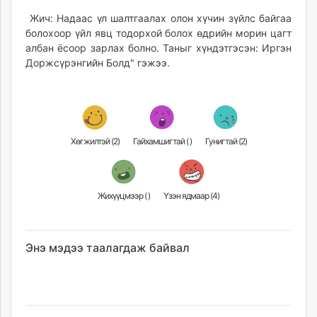
unuudur.mn
Жич: Надаас үл шалтгаалах олон хүчин зүйлс байгаа
isee.mn
болохоор үйл явц тодорхой болох өдрийн морин цагт
mglradio.com
албан ёсоор зарлах болно. Таныг хүндэтгэсэн: Иргэн
Доржсүрэнгийн Болд" гэжээ.
fact.mn
itoim.mn
tumen.mn
shuum.mn
times.mn
Хөгжилтэй (
2
)
Гайхамшигтай (
)
Гунигтай (
2
)
tvmongolia.mn
mass.mn
unegui.mn
Жихүүцмээр (
)
Үзэн ядмаар (
4
)
assa.mn
toim.mn
tac.mn
Энэ мэдээ таалагдаж байвал
paparazzi.mn
unread.today