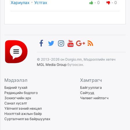
·
Хариулах
Устгах
-
0
-
0
© 2013-2026 он Dorgio.mn, Мэдээллийн хөтөч
MGL Media Group
бүтээсэн.
Мэдээлэл
Хамтрагч
Бидний тухай
Байгууллага
Редакцийн бодлого
Сайтууд
Зохиогчийн эрх
Чөлөөт нийтлэгч
Санал хүсэлт
Үйлчилгээний нөхцөл
Нээлттэй ажлын байр
Сурталчилгаа байршуулах