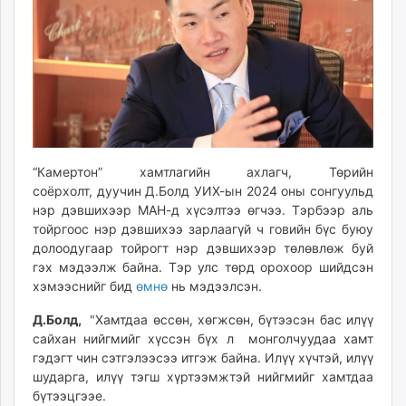
ikon.mn
mnb.mn
Livetv.mn
Eguur.mn
24tsag.mn
shuud.mn
eagle.mn
“Камертон” хамтлагийн ахлагч, Төрийн
ergelt.mn
соёрхолт, дуучин Д.Болд УИХ-ын 2024 оны сонгуульд
zarig.mn
нэр дэвшихээр МАН-д хүсэлтээ өгчээ. Тэрбээр аль
today.mn
тойргоос нэр дэвшихээ зарлаагүй ч говийн бүс буюу
zuv.mn
долоодугаар тойрогт нэр дэвшихээр төлөвлөж буй
mminfo.mn
гэх мэдээлж байна. Тэр улс төрд орохоор шийдсэн
ugluu.mn
хэмээснийг бид
өмнө
нь мэдээлсэн.
urlag.mn
Д.Болд,
"Хамтдаа өссөн, хөгжсөн, бүтээсэн бас илүү
unen.mn
сайхан нийгмийг хүссэн бүх л монголчуудаа хамт
asu.mn
гэдэгт чин сэтгэлээсээ итгэж байна. Илүү хүчтэй, илүү
shudarga.mn
шударга, илүү тэгш хүртээмжтэй нийгмийг хамтдаа
бүтээцгээе.
shuurhai.mn