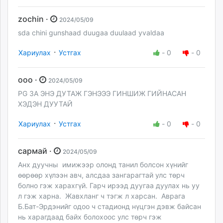
zochin ·
2024/05/09
sda chini gunshaad duugaa duulaad yvaldaa
·
Хариулах
Устгах
-
0
-
0
ооо ·
2024/05/09
PG ЗА ЭНЭ ДУТАЖ ГЭНЭЭЭ ГИНШИЖ ГИЙНАСАН
ХЭДЭН ДУУТАЙ
·
Хариулах
Устгах
-
0
-
0
сармай ·
2024/05/09
Анх дуучны имижээр олонд танил болсон хүнийг
өөрөөр хүлээн авч, алсдаа зангарагтай улс төрч
болно гэж харахгүй. Гарч ирээд дуугаа дуулах нь уу
л гэж харна. Жавхланг ч тэгж л харсан. Аврага
Б.Бат-Эрдэнийг одоо ч стадионд нүцгэн дэвж байсан
нь харагдаад байх болохоос улс төрч гэж