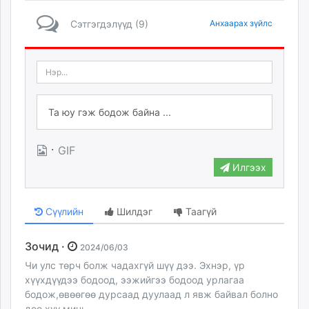
Сэтгэгдэлүүд (9)
Анхаарах зүйлс
·
GIF
Илгээх
Сүүлийн
Шилдэг
Таагүй
Зочид ·
2024/06/03
Чи улс төрч болж чадахгүй шүү дээ. Эхнэр, үр
хүүхдүүдээ бодоод, ээжийгээ бодоод урлагаа
бодож,өвөөгөө дурсаад дуулаад л явж байвал болно
доо хүү минь.