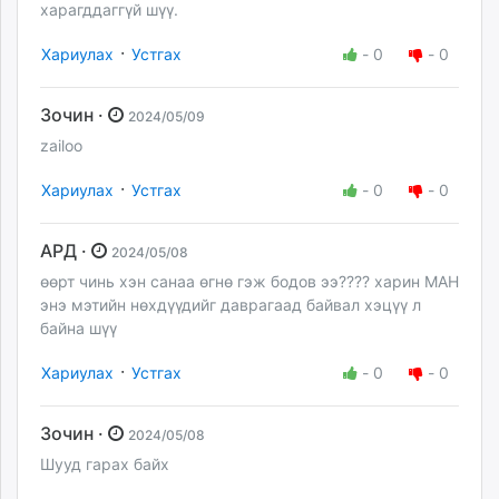
харагддаггүй шүү.
·
Хариулах
Устгах
-
0
-
0
Зочин ·
2024/05/09
zailoo
·
Хариулах
Устгах
-
0
-
0
АРД ·
2024/05/08
өөрт чинь хэн санаа өгнө гэж бодов ээ???? харин МАН
энэ мэтийн нөхдүүдийг даврагаад байвал хэцүү л
байна шүү
·
Хариулах
Устгах
-
0
-
0
Зочин ·
2024/05/08
Шууд гарах байх