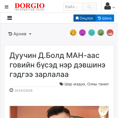
Онцлох
Шинэ
Мэдээллийн
Зар мэдээллийн
Архив
Банк санхүү
Бизнес ААН
Төрийн
Дуучин Д.Болд МАН-аас
Нийслэлийн
говийн бүсэд нэр дэвшинэ
гэдгээ зарлалаа
dorgio.mn
Gogo.mn
Шар мэдээ
,
Олны танил
caak.mn
2024-
2026-
2024/05/08
news.mn
05-
08-
08
08
zindaa.mn
17:26:00
11:21:58
Baabar.mn
tovch.mn