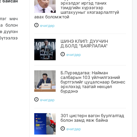
ж байсан
эрхэлдэг иргэд таних
тэмдгийн хүрээгээр
шатахууныг хязгаарлалтгүй
авах боломжтой
лэг мөч
аа болон
өчигдѳр
ө дүүлэн
үтээлээ
ШИНЭ КЛИП: ДУУЧИН
Д.БОЛД "БАЯРЛАЛАА"
өчигдѳр
Б.Пүрэвдагва: Найман
салбарын 103 үйлчилгээний
бүртгэлийг цуцалснаар бизнес
эрхлэхэд таатай нөхцөл
бүрдэнэ
өчигдѳр
301 цистерн вагон буулгалтад
болон замд явж байна
өчигдѳр