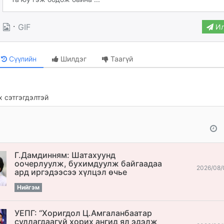
·
GIF
Ил
Сүүлийн
Шилдэг
Таагүй
 сэтгэгдэлтэй
Г.Дамдинням: Шатахуунд
оочерлуулж, бухимдуулж байгаадаа
2026/08/
ард иргэдээсээ хүлцэл өчье
Нийгэм
УЕПГ: “Хоригдол Ц.Амгаланбаатар
cуллагдаагүй хорих ангид ял эдэлж