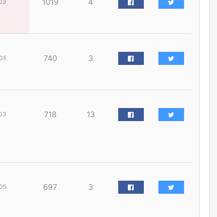
1019
4
03
уржигдар
Д.Амарбаясгалан:
Шатахууныхаа 97 хувийг нэг
улсаас авдаг хараат байдлаа
зогсоож, Арабын орнуудаас
740
3
05
нийлүүлэх ажлыг сэргээх
ёстой
уржигдар
Худалдагч Н.Амарзаяа:
718
13
Дэлгүүрийн 32 хуудастай
03
өрийн дэвтэр долоо хоногт л
дүүрдэг
уржигдар
АИ-92 шатахууны нийлүүлэлт
тасралтгүй үргэлжилж байна
697
3
05
уржигдар