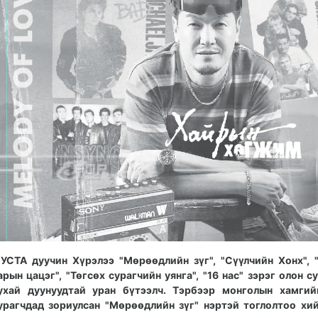
УСТА дуучин Хүрэлээ "Мөрөөдлийн зүг", "Сүүлчийн Хонх", 
арын цацэг", "Төгсөх сурагчийн уянга", "16 нас" зэрэг олон с
ухай дуунуудтай уран бүтээлч. Тэрбээр монголын хамгий
урагчдад зориулсан "Мөрөөдлийн зүг" нэртэй тоглолтоо хи