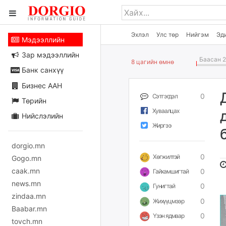
Эхлэл
Улс төр
Нийгэм
Эд
Мэдээллийн
Зар мэдээллийн
Баасан 2
8 цагийн өмнө
Банк санхүү
Бизнес ААН
0
Сэтгэгдэл
Төрийн
Хуваалцах
Нийслэлийн
Жиргээ
dorgio.mn
0
Хөгжилтэй
Gogo.mn
caak.mn
0
Гайхамшигтай
news.mn
0
Гунигтай
zindaa.mn
0
Жихүүцмээр
Baabar.mn
0
Үзэн ядмаар
tovch.mn