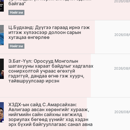
2026/08/
байгаа“
Нийгэм
Ц.Будханд: Дүүгээ гараад ирнэ гэж
итгэж хүлээсээр долоон сарын
2026/08/
хугацаа өнгөрлөө
Нийгэм
Э.Бат-Үүл: Оросууд Монголын
шатахууны хараат байдлыг хадгалах
2026/08/
сонирхолтой учраас өгөхгүй
гэдэггүй, дандаа өгнө гэж хуурч,
тайвшруулсаар ирсэн
ХЗДХ-ын сайд С.Амарсайхан:
Авлигаар авсан хөрөнгийг хурааж,
2026/08/
нийгмийн сайн сайхны хөгжилд
зориулах бөгөөд үүнийг хэд хэдэн
эрх бүхий байгууллагаас санал авна