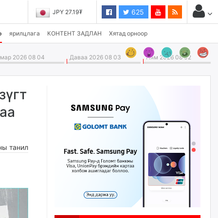
625
JPY 27.19₮
э
ярилцлага
КОНТЕНТ ЗАДЛАН
Хятад орноор
ар 2026 08 04
Даваа 2026 08 03
Ням 2026 08 02
зүгт
хаа
ны танил