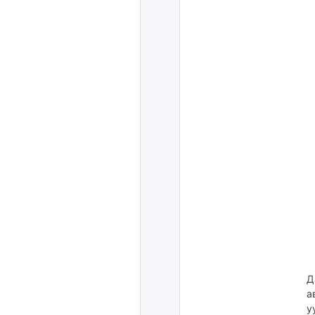
Д
а
у