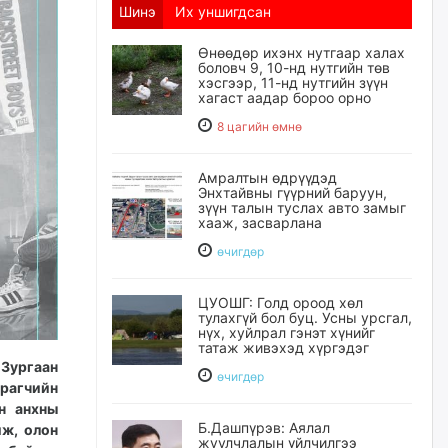
Шинэ
Их уншигдсан
Өнөөдөр ихэнх нутгаар халах
боловч 9, 10-нд нутгийн төв
хэсгээр, 11-нд нутгийн зүүн
хагаст аадар бороо орно
8 цагийн өмнө
Амралтын өдрүүдэд
Энхтайвны гүүрний баруун,
зүүн талын туслах авто замыг
хааж, засварлана
өчигдѳр
ЦУОШГ: Голд ороод хөл
тулахгүй бол буц. Усны урсгал,
нүх, хуйлрал гэнэт хүнийг
татаж живэхэд хүргэдэг
"Зургаан
өчигдѳр
урагчийн
н анхны
Б.Дашпүрэв: Аялал
йж, олон
жуулчлалын үйлчилгээ