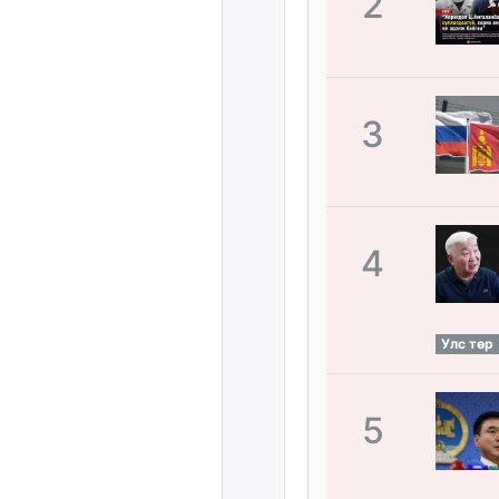
2
3
4
Улс төр
5