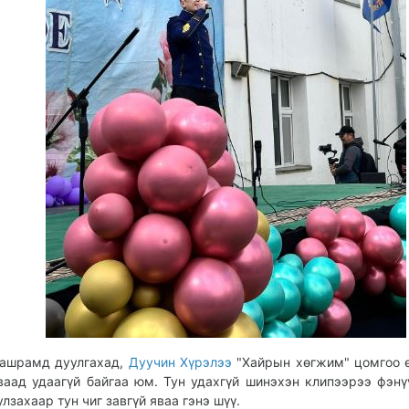
ашрамд дуулгахад,
Дуучин Хүрэлээ
"Хайрын хөгжим" цомгоо 
ваад удаагүй байгаа юм. Тун удахгүй шинэхэн клипээрээ фэнү
улзахаар тун чиг завгүй яваа гэнэ шүү.