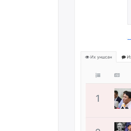
Их уншсан
Их
1