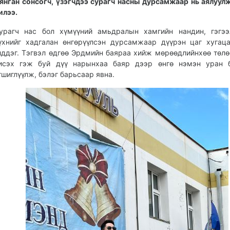
янган сонсогч, үзэгчдээ сурагч насны дурсамжаар нь аялуул
илээ.
урагч нас бол хүмүүний амьдралын хамгийн нандин, гэгээ
үхнийг хадгалан өнгөрүүлсэн дурсамжаар дүүрэн цаг хугац
лддэг. Тэгвэл өдгөө Эрдмийн баяраа хийж мөрөөдлийнхөө төлө
исэх гэж буй дүү нарынхаа баяр дээр өнгө нэмэн уран б
гшиглүүлж, бэлэг барьсаар явна.