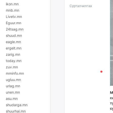
ikon.mn
Сурталчилгаа
mnb.mn
Livetv.mn
Eguur.mn
24tsag.mn
shuud.mn
eagle.mn
ergelt.mn
zarig.mn
today.mn
zuv.mn
mminfo.mn
ugluu.mn
urlag.mn
unen.mn
М
с
asu.mn
т
shudarga.mn
с
shuurhai.mn