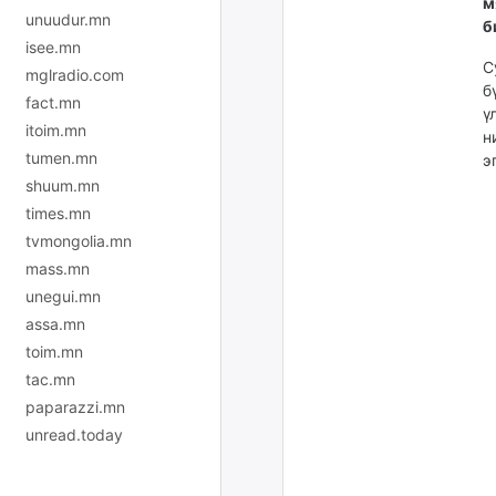
м
unuudur.mn
б
isee.mn
С
mglradio.com
б
fact.mn
ү
itoim.mn
н
tumen.mn
э
shuum.mn
times.mn
tvmongolia.mn
mass.mn
unegui.mn
assa.mn
toim.mn
tac.mn
paparazzi.mn
unread.today