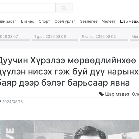
ийн засаг
Бизнес
Спорт
Соёл урлаг
Зөвлөгөө
Чөлөөт
Шар мэдэ
026 08 07
Пүрэв 2026 08 06
Лхагва 2026 08 05
Мягм
Дуучин Хүрэлээ мөрөөдлийнхөө 
дүүлэн нисэх гэж буй дүү нарын
баяр дээр бэлэг барьсаар явна
Шар мэдээ
,
Ол
2024-
2026-
2024/05/13
05-
08-
13
08
16:05:42
19:42:05