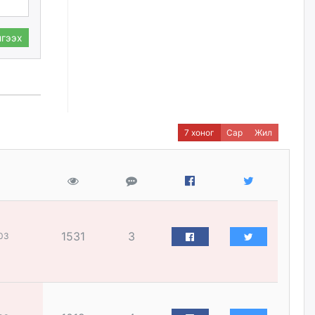
наймдугаар сарын 14-нөөс
ажиллуулж эхэлнэ
уржигдар
гээх
Орон сууц, нийтийн аж ахуй,
авто зам, тохижилт
үйлчилгээний ажилтнуудын
ХАРИЛЦАА хандлагатай
холбоотой ГОМДОЛ их байгааг
дурдлаа
7 хоног
Сар
Жил
уржигдар
Бариста хийх нь залуусын
дунд яагаад трэнд болов
уржигдар
1531
3
03
Өмгөөлөгч Б.Оюунбилэг:
"Урьхан" Б.Чинбат гэж хүн
бизнес хамтрагчаа гүтгэж
хууль хяналтын байгууллагаар
шалгуулж, торны цаана
суулгана гэх мэтээр дарамталдаг