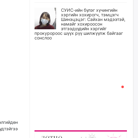
СУИС-ийн бүлэг хүчингийн
хэргийн хохирогч, тэмцэгч
Шинэцэцэг: Сайхан мэдээтэй,
намайг хохироосон
этгээдүүдийн хэргийг
прокуророос шүүх рүү шилжүүлж байгааг
сонслоо
өчигдѳр
Өчигдрийн байдлаар ₮10000
доош дүнгээр шатахууны
худалдан авалт хийсэн 1500
баримт бүртгэгджээ
өчигдѳр
Шатахуун олголтыг 50,000
төгрөгөөр хязгаарласныг
нэмэгдүүлж 100,000 төгрөгт
хүргэхээр судалж байгаа
өлгийдөн
өчигдѳр
үдтэйгээ