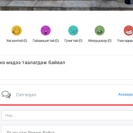
Хөгжилтэй (
0
)
Гайхамшигтай (
0
)
Гунигтай (
0
)
Жихүүцмээр (
0
)
Үзэн ядмаа
нэ мэдээ таалагдаж байвал
Сэтгэгдэл
Анхаара