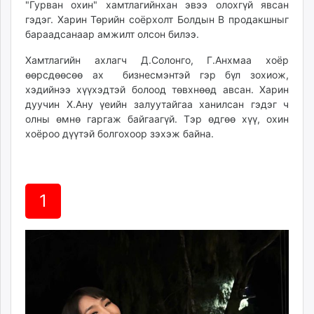
"Гурван охин" хамтлагийнхан эвээ олохгүй явсан
ikon.mn
гэдэг. Харин Төрийн соёрхолт Болдын B продакшныг
mnb.mn
бараадсанаар амжилт олсон билээ.
Livetv.mn
Хамтлагийн ахлагч Д.Солонго, Г.Анхмаа хоёр
Eguur.mn
өөрсдөөсөө ах бизнесмэнтэй гэр бүл зохиож,
24tsag.mn
хэдийнээ хүүхэдтэй болоод төвхнөөд авсан. Харин
shuud.mn
дуучин Х.Ану үеийн залуутайгаа ханилсан гэдэг ч
eagle.mn
олны өмнө гаргаж байгаагүй. Тэр өдгөө хүү, охин
ergelt.mn
хоёроо дүүтэй болгохоор зэхэж байна.
zarig.mn
today.mn
zuv.mn
1
mminfo.mn
ugluu.mn
urlag.mn
unen.mn
asu.mn
shudarga.mn
shuurhai.mn