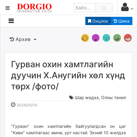
Онцлох
Шинэ
Мэдээллийн
Зар мэдээллийн
Архив
Банк санхүү
Бизнес ААН
Төрийн
Гурван охин хамтлагийн
Нийслэлийн
дуучин Х.Анугийн хөл хүнд
төрх /фото/
dorgio.mn
Gogo.mn
Шар мэдээ
,
Олны танил
caak.mn
2024-
2026-
2024/05/14
news.mn
05-
08-
14
10
zindaa.mn
17:14:51
19:37:24
"Гурван" охин хамтлагийн байгуулагдсан он цаг
Baabar.mn
"Киви" хамтлагаас өмнө, урт настай. Эхний 10 жилдээ
tovch.mn