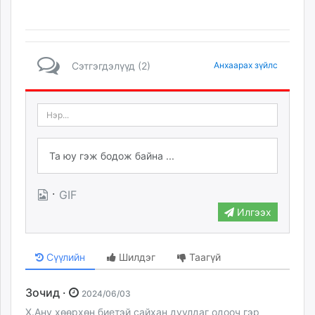
Сэтгэгдэлүүд (2)
Анхаарах зүйлс
·
GIF
Илгээх
Сүүлийн
Шилдэг
Таагүй
Зочид ·
2024/06/03
Х.Ану хөөрхөн биетэй сайхан дуулдаг одооч гэр