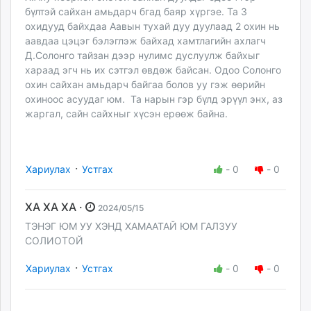
бүлтэй сайхан амьдарч бгад баяр хүргэе. Та 3
охидууд байхдаа Аавын тухай дуу дуулаад 2 охин нь
аавдаа цэцэг бэлэглэж байхад хамтлагийн ахлагч
Д.Солонго тайзан дээр нулимс дуслуулж байхыг
хараад эгч нь их сэтгэл өвдөж байсан. Одоо Солонго
охин сайхан амьдарч байгаа болов уу гэж өөрийн
охиноос асуудаг юм. Та нарын гэр бүлд эрүүл энх, аз
жаргал, сайн сайхныг хүсэн ерөөж байна.
·
Хариулах
Устгах
-
0
-
0
ХА ХА ХА ·
2024/05/15
ТЭНЭГ ЮМ УУ ХЭНД ХАМААТАЙ ЮМ ГАЛЗУУ
СОЛИОТОЙ
·
Хариулах
Устгах
-
0
-
0