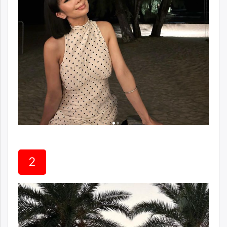
unuudur.mn
isee.mn
mglradio.com
fact.mn
itoim.mn
tumen.mn
shuum.mn
times.mn
tvmongolia.mn
mass.mn
unegui.mn
assa.mn
2
toim.mn
tac.mn
paparazzi.mn
unread.today