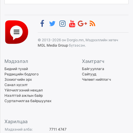
© 2013-2026 он Dorgio.mn, Мэдээллийн хөтөч
MGL Media Group
бүтээсэн.
Мэдээлэл
Хамтрагч
Бидний тухай
Байгууллага
Редакцийн бодлого
Сайтууд
Зохиогчийн эрх
Чөлөөт нийтлэгч
Санал хүсэлт
Үйлчилгээний нөхцөл
Нээлттэй ажлын байр
Сурталчилгаа байршуулах
Харилцаа
Мэдээний алба:
7711 4747