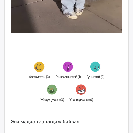
Хөгжилтэй (
3
)
Гайхамшигтай (
1
)
Гунигтай (
0
)
Жихүүцмээр (
0
)
Үзэн ядмаар (
0
)
Энэ мэдээ таалагдаж байвал