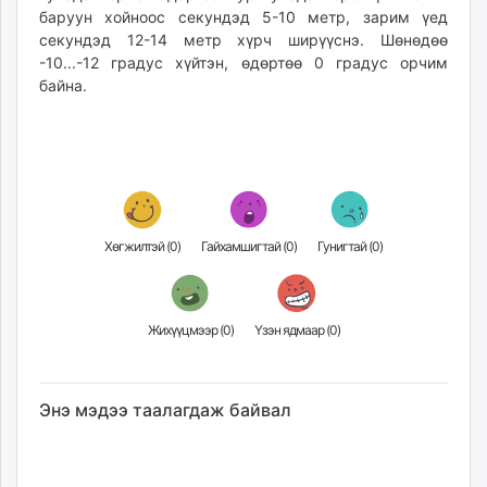
баруун хойноос секундэд 5-10 метр, зарим үед
секундэд 12-14 метр хүрч ширүүснэ. Шөнөдөө
-10...-12 градус хүйтэн, өдөртөө 0 градус орчим
байна.
Хөгжилтэй (
0
)
Гайхамшигтай (
0
)
Гунигтай (
0
)
Жихүүцмээр (
0
)
Үзэн ядмаар (
0
)
Энэ мэдээ таалагдаж байвал