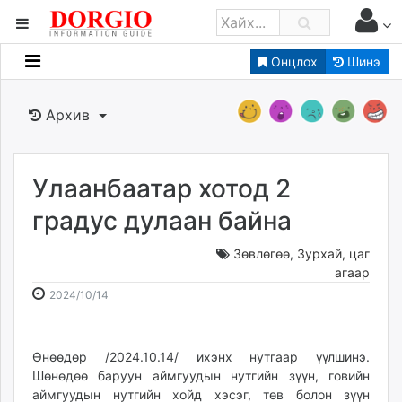
Онцлох
Шинэ
Мэдээллийн
Зар мэдээллийн
Архив
Банк санхүү
Бизнес ААН
Төрийн
Улаанбаатар хотод 2
Нийслэлийн
градус дулаан байна
Зөвлөгөө
,
Зурхай, цаг
dorgio.mn
агаар
Gogo.mn
2024-
2026-
2024/10/14
caak.mn
10-
08-
news.mn
14
07
zindaa.mn
08:14:25
18:39:38
Өнөөдөр /2024.10.14/ ихэнх нутгаар үүлшинэ.
Baabar.mn
Шөнөдөө баруун аймгуудын нутгийн зүүн, говийн
tovch.mn
аймгуудын нутгийн хойд хэсэг, төв болон зүүн