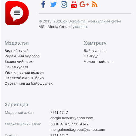
© 2013-2026 он Dorgio.mn, Мэдээллийн хөтөч
MGL Media Group
бүтээсэн.
Мэдээлэл
Хамтрагч
Бидний тухай
Байгууллага
Редакцийн бодлого
Сайтууд
Зохиогчийн эрх
Чөлөөт нийтлэгч
Санал хүсэлт
Үйлчилгээний нөхцөл
Нээлттэй ажлын байр
Сурталчилгаа байршуулах
Харилцаа
Мэдээний алба:
7711 4747
dorgio.news@yahoo.com
Маркетингийн алба:
8800 4147
,
7711 4747
mongolmediagroup@yahoo.com
Оффис:
7711 4747