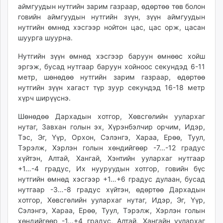
аймгуудын нутгийн зарим газраар, өдөртөө төв болон
ikon.mn
говийн аймгуудын нутгийн зүүн, зүүн аймгуудын
mnb.mn
нутгийн өмнөд хэсгээр нойтон цас, цас орж, цасан
Livetv.mn
шуурга шуурна.
Eguur.mn
Нутгийн зүүн өмнөд хэсгээр баруун өмнөөс хойш
24tsag.mn
эргэж, бусад нутгаар баруун хойноос секундэд 6-11
shuud.mn
метр, шөнөдөө нутгийн зарим газраар, өдөртөө
eagle.mn
нутгийн зүүн хагаст түр зуур секундэд 16-18 метр
ergelt.mn
хүрч ширүүснэ.
zarig.mn
Шөнөдөө Дархадын хотгор, Хөвсгөлийн уулархаг
today.mn
нутаг, Завхан голын эх, Хүрэнбэлчир орчим, Идэр,
zuv.mn
Тэс, Эг, Үүр, Орхон, Сэлэнгэ, Хараа, Ерөө, Туул,
mminfo.mn
Тэрэлж, Хэрлэн голын хөндийгөөр -7...-12 градус
ugluu.mn
хүйтэн, Алтай, Хангай, Хэнтийн уулархаг нутгаар
+1…-4 градус, Их нууруудын хотгор, говийн бүс
urlag.mn
нутгийн өмнөд хэсгээр +1…+6 градус дулаан, бусад
unen.mn
нутгаар -3…-8 градус хүйтэн, өдөртөө Дархадын
asu.mn
хотгор, Хөвсгөлийн уулархаг нутаг, Идэр, Эг, Үүр,
shudarga.mn
Сэлэнгэ, Хараа, Ерөө, Туул, Тэрэлж, Хэрлэн голын
shuurhai.mn
хөндийгөөр -1…+4 градус, Алтай, Хангайн уулархаг