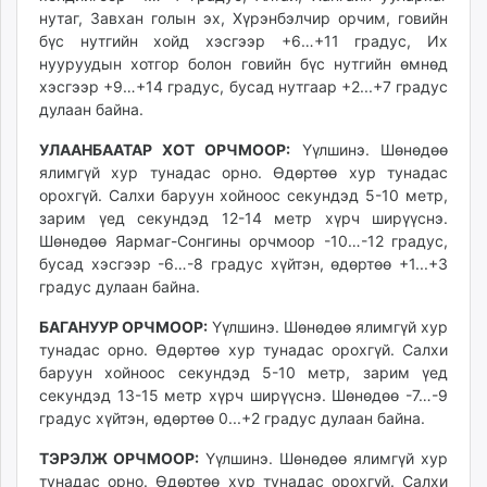
нутаг, Завхан голын эх, Хүрэнбэлчир орчим, говийн
unuudur.mn
бүс нутгийн хойд хэсгээр +6…+11 градус, Их
isee.mn
нууруудын хотгор болон говийн бүс нутгийн өмнөд
mglradio.com
хэсгээр +9…+14 градус, бусад нутгаар +2...+7 градус
fact.mn
дулаан байна.
itoim.mn
УЛААНБААТАР ХОТ ОРЧМООР:
Үүлшинэ. Шөнөдөө
tumen.mn
ялимгүй хур тунадас орно. Өдөртөө хур тунадас
shuum.mn
орохгүй. Салхи баруун хойноос секундэд 5-10 метр,
times.mn
зарим үед секундэд 12-14 метр хүрч ширүүснэ.
tvmongolia.mn
Шөнөдөө Яармаг-Сонгины орчмоор -10…-12 градус,
mass.mn
бусад хэсгээр -6…-8 градус хүйтэн, өдөртөө +1...+3
градус дулаан байна.
unegui.mn
assa.mn
БАГАНУУР ОРЧМООР:
Үүлшинэ. Шөнөдөө ялимгүй хур
toim.mn
тунадас орно. Өдөртөө хур тунадас орохгүй. Салхи
tac.mn
баруун хойноос секундэд 5-10 метр, зарим үед
секундэд 13-15 метр хүрч ширүүснэ. Шөнөдөө -7…-9
paparazzi.mn
градус хүйтэн, өдөртөө 0...+2 градус дулаан байна.
unread.today
ТЭРЭЛЖ ОРЧМООР:
Үүлшинэ. Шөнөдөө ялимгүй хур
тунадас орно. Өдөртөө хур тунадас орохгүй. Салхи