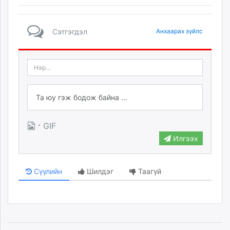
Сэтгэгдэл
Анхаарах зүйлс
·
GIF
Илгээх
Сүүлийн
Шилдэг
Таагүй