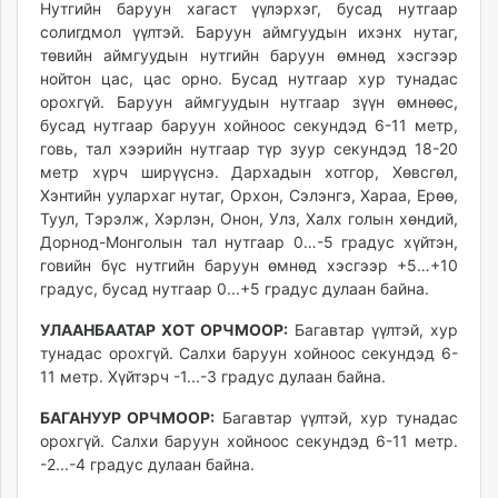
Нутгийн баруун хагаст үүлэрхэг, бусад нутгаар
ikon.mn
солигдмол үүлтэй. Баруун аймгуудын ихэнх нутаг,
mnb.mn
төвийн аймгуудын нутгийн баруун өмнөд хэсгээр
Livetv.mn
нойтон цас, цас орно. Бусад нутгаар хур тунадас
Eguur.mn
орохгүй. Баруун аймгуудын нутгаар зүүн өмнөөс,
бусад нутгаар баруун хойноос секундэд 6-11 метр,
24tsag.mn
говь, тал хээрийн нутгаар түр зуур секундэд 18-20
shuud.mn
метр хүрч ширүүснэ. Дархадын хотгор, Хөвсгөл,
eagle.mn
Хэнтийн уулархаг нутаг, Орхон, Сэлэнгэ, Хараа, Ерөө,
ergelt.mn
Туул, Тэрэлж, Хэрлэн, Онон, Улз, Халх голын хөндий,
zarig.mn
Дорнод-Монголын тал нутгаар 0…-5 градус хүйтэн,
говийн бүс нутгийн баруун өмнөд хэсгээр +5…+10
today.mn
градус, бусад нутгаар 0...+5 градус дулаан байна.
zuv.mn
mminfo.mn
УЛААНБААТАР ХОТ ОРЧМООР:
Багавтар үүлтэй, хур
ugluu.mn
тунадас орохгүй. Салхи баруун хойноос секундэд 6-
11 метр. Хүйтэрч -1...-3 градус дулаан байна.
urlag.mn
unen.mn
БАГАНУУР ОРЧМООР:
Багавтар үүлтэй, хур тунадас
asu.mn
орохгүй. Салхи баруун хойноос секундэд 6-11 метр.
shudarga.mn
-2...-4 градус дулаан байна.
shuurhai.mn