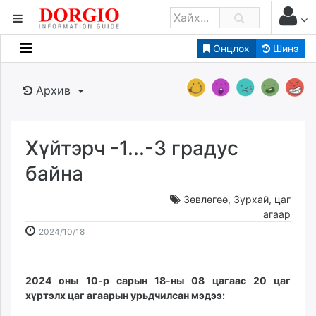
Онцлох
Шинэ
Мэдээллийн
Зар мэдээллийн
Архив
Банк санхүү
Бизнес ААН
Төрийн
Хүйтэрч -1...-3 градус
Нийслэлийн
байна
Зөвлөгөө
,
Зурхай, цаг
dorgio.mn
агаар
Gogo.mn
2024-
2026-
2024/10/18
caak.mn
10-
08-
news.mn
18
07
zindaa.mn
08:08:14
11:47:31
2024 оны 10-р сарын 18-ны 08 цагаас 20 цаг
Baabar.mn
хүртэлх
цаг агаарын урьдчилсан мэдээ:
tovch.mn