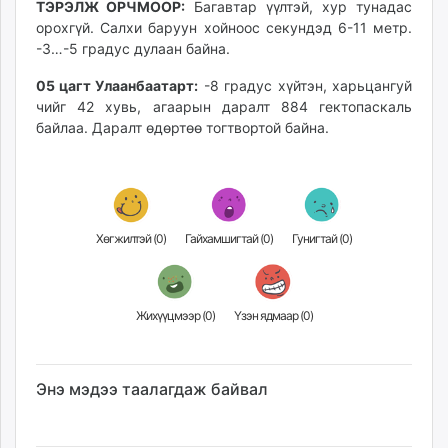
ТЭРЭЛЖ ОРЧМООР:
Багавтар үүлтэй, хур тунадас
unuudur.mn
орохгүй. Салхи баруун хойноос секундэд 6-11 метр.
isee.mn
-3…-5 градус дулаан байна.
mglradio.com
05 цагт Улаанбаатарт:
-8 градус хүйтэн, харьцангуй
fact.mn
чийг 42 хувь, агаарын даралт 884 гектопаскаль
itoim.mn
байлаа. Даралт өдөртөө тогтвортой байна.
tumen.mn
shuum.mn
times.mn
tvmongolia.mn
Хөгжилтэй (
0
)
Гайхамшигтай (
0
)
Гунигтай (
0
)
mass.mn
unegui.mn
assa.mn
Жихүүцмээр (
0
)
Үзэн ядмаар (
0
)
toim.mn
tac.mn
paparazzi.mn
Энэ мэдээ таалагдаж байвал
unread.today