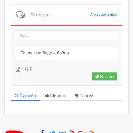
Сэтгэгдэл
Анхаарах зүйлс
·
GIF
Илгээх
Сүүлийн
Шилдэг
Таагүй