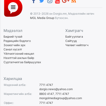
© 2013-2026 он Dorgio.mn, Мэдээллийн хөтөч
MGL Media Group
бүтээсэн.
Мэдээлэл
Хамтрагч
Бидний тухай
Байгууллага
Редакцийн бодлого
Сайтууд
Зохиогчийн эрх
Чөлөөт нийтлэгч
Санал хүсэлт
Үйлчилгээний нөхцөл
Нээлттэй ажлын байр
Сурталчилгаа байршуулах
Харилцаа
Мэдээний алба:
7711 4747
dorgio.news@yahoo.com
Маркетингийн алба:
8800 4147
,
7711 4747
mongolmediagroup@yahoo.com
Оффис:
7711 4747