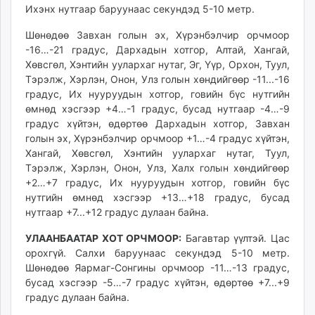
Ихэнх нутгаар баруунаас секундэд 5-10 метр.
ikon.mn
mnb.mn
Шөнөдөө Завхан голын эх, Хүрэнбэлчир орчмоор
Livetv.mn
-16…-21 градус, Дархадын хотгор, Алтай, Хангай,
Eguur.mn
Хөвсгөл, Хэнтийн уулархаг нутаг, Эг, Үүр, Орхон, Туул,
Тэрэлж, Хэрлэн, Онон, Улз голын хөндийгөөр -11...-16
24tsag.mn
градус, Их нууруудын хотгор, говийн бүс нутгийн
shuud.mn
өмнөд хэсгээр +4…-1 градус, бусад нутгаар -4…-9
eagle.mn
градус хүйтэн, өдөртөө Дархадын хотгор, Завхан
ergelt.mn
голын эх, Хүрэнбэлчир орчмоор +1…-4 градус хүйтэн,
zarig.mn
Хангай, Хөвсгөл, Хэнтийн уулархаг нутаг, Туул,
Тэрэлж, Хэрлэн, Онон, Улз, Халх голын хөндийгөөр
today.mn
+2…+7 градус, Их нууруудын хотгор, говийн бүс
zuv.mn
нутгийн өмнөд хэсгээр +13…+18 градус, бусад
mminfo.mn
нутгаар +7...+12 градус дулаан байна.
ugluu.mn
УЛААНБААТАР ХОТ ОРЧМООР:
Багавтар үүлтэй. Цас
urlag.mn
орохгүй. Салхи баруунаас секундэд 5-10 метр.
unen.mn
Шөнөдөө Яармаг-Сонгины орчмоор -11…-13 градус,
asu.mn
бусад хэсгээр -5…-7 градус хүйтэн, өдөртөө +7...+9
shudarga.mn
градус дулаан байна.
shuurhai.mn