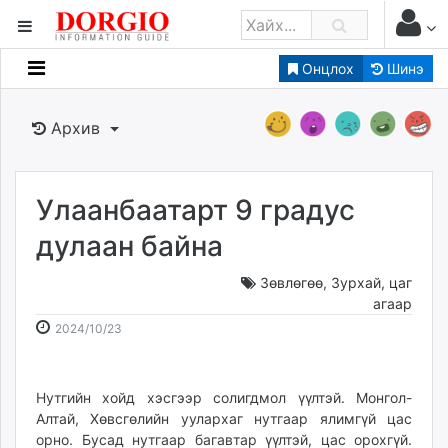
Онцлох
Шинэ
Мэдээллийн
Зар мэдээллийн
Архив
Банк санхүү
Бизнес ААН
Төрийн
Улаанбаатарт 9 градус
Нийслэлийн
дулаан байна
Зөвлөгөө
,
Зурхай, цаг
dorgio.mn
агаар
Gogo.mn
2024-
2026-
2024/10/23
caak.mn
10-
08-
news.mn
23
09
zindaa.mn
09:21:56
15:09:22
Нутгийн хойд хэсгээр солигдмол үүлтэй. Монгол-
Baabar.mn
Алтай, Хөвсгөлийн уулархаг нутгаар ялимгүй цас
tovch.mn
орно. Бусад нутгаар багавтар үүлтэй, цас орохгүй.