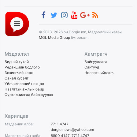
© 2013-2026 он Dorgio.mn, Мэдээллийн хөтөч
MGL Media Group
бүтээсэн.
Мэдээлэл
Хамтрагч
Бидний тухай
Байгууллага
Редакцийн бодлого
Сайтууд
Зохиогчийн эрх
Чөлөөт нийтлэгч
Санал хүсэлт
Үйлчилгээний нөхцөл
Нээлттэй ажлын байр
Сурталчилгаа байршуулах
Харилцаа
Мэдээний алба:
7711 4747
dorgio.news@yahoo.com
Маркетингийн алба:
8800 4147
,
7711 4747