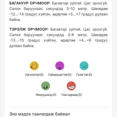
БАГАНУУР ОРЧМООР:
Багавтар үүлтэй. Цас орохгүй.
unuudur.mn
Салхи баруунаас секундэд 5-10 метр. Шөнөдөө
isee.mn
-12…-14 градус хүйтэн, өдөртөө +5...+7 градус дулаан
mglradio.com
байна.
fact.mn
ТЭРЭЛЖ ОРЧМООР:
Багавтар үүлтэй. Цас орохгүй.
itoim.mn
Салхи баруунаас секундэд 3-8 метр. Шөнөдөө
tumen.mn
-13…-15 градус хүйтэн, өдөртөө +4...+6 градус
shuum.mn
дулаан байна.
times.mn
tvmongolia.mn
mass.mn
unegui.mn
Хөгжилтэй (
0
)
Гайхамшигтай (
0
)
Гунигтай (
0
)
assa.mn
toim.mn
tac.mn
Жихүүцмээр (
0
)
Үзэн ядмаар (
0
)
paparazzi.mn
unread.today
Энэ мэдээ таалагдаж байвал