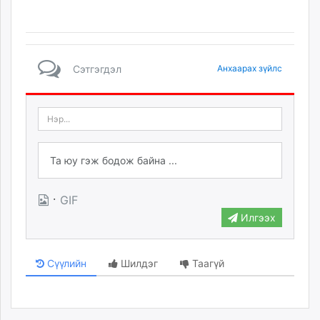
Сэтгэгдэл
Анхаарах зүйлс
·
GIF
Илгээх
Сүүлийн
Шилдэг
Таагүй