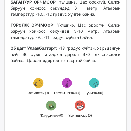
БАГАНУУР ОРЧМООР:
Үүлшинэ. Цас орохгүй. Салхи
unuudur.mn
баруун хойноос секундэд 6-11 метр. Агаарын
isee.mn
температур -10…-12 градус хүйтэн байна.
mglradio.com
ТЭРЭЛЖ ОРЧМООР:
Үүлшинэ. Цас орохгүй. Салхи
fact.mn
баруун хойноос секундэд 5-10 метр. Агаарын
itoim.mn
температур -9…-11 градус хүйтэн байна.
tumen.mn
05 цагт Улаанбаатарт:
-18 градус хүйтэн, харьцангуй
shuum.mn
чийг 80 хувь, агаарын даралт 870 гектопаскаль
times.mn
байлаа. Даралт өдөртөө тогтвортой байна.
tvmongolia.mn
mass.mn
unegui.mn
assa.mn
toim.mn
Хөгжилтэй (
0
)
Гайхамшигтай (
0
)
Гунигтай (
0
)
tac.mn
paparazzi.mn
unread.today
Жихүүцмээр (
0
)
Үзэн ядмаар (
0
)