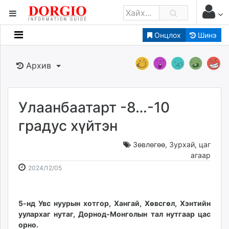
Онцлох
Шинэ
Мэдээллийн
Зар мэдээллийн
Архив
Банк санхүү
Бизнес ААН
Төрийн
Улаанбаатарт -8…-10
Нийслэлийн
градус хүйтэн
Зөвлөгөө
,
Зурхай, цаг
dorgio.mn
агаар
Gogo.mn
2024-
2026-
2024/12/05
caak.mn
12-
08-
news.mn
05
09
zindaa.mn
09:13:26
16:16:06
5-нд Увс нуурын хотгор, Хангай, Хөвсгөл, Хэнтийн
Baabar.mn
уулархаг нутаг, Дорнод-Монголын тал нутгаар цас
tovch.mn
орно.