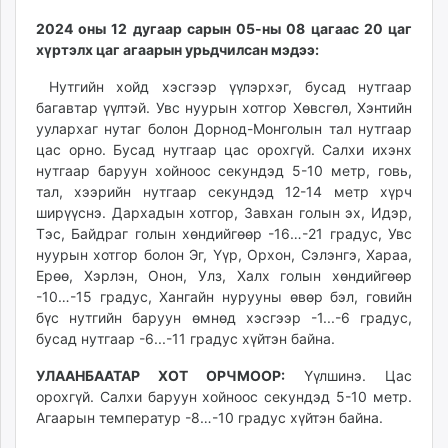
ikon.mn
2024 оны 12 дугаар сарын 05-ны 08 цагаас 20 цаг
mnb.mn
хүртэлх цаг агаарын урьдчилсан мэдээ:
Livetv.mn
Нутгийн хойд хэсгээр үүлэрхэг, бусад нутгаар
Eguur.mn
багавтар үүлтэй. Увс нуурын хотгор Хөвсгөл, Хэнтийн
24tsag.mn
уулархаг нутаг болон Дорнод-Монголын тал нутгаар
shuud.mn
цас орно. Бусад нутгаар цас орохгүй. Салхи ихэнх
eagle.mn
нутгаар баруун хойноос секундэд 5-10 метр, говь,
ergelt.mn
тал, хээрийн нутгаар секундэд 12-14 метр хүрч
ширүүснэ. Дархадын хотгор, Завхан голын эх, Идэр,
zarig.mn
Тэс, Байдраг голын хөндийгөөр -16…-21 градус, Увс
today.mn
нуурын хотгор болон Эг, Үүр, Орхон, Сэлэнгэ, Хараа,
zuv.mn
Ерөө, Хэрлэн, Онон, Улз, Халх голын хөндийгөөр
mminfo.mn
-10…-15 градус, Хангайн нурууны өвөр бэл, говийн
ugluu.mn
бүс нутгийн баруун өмнөд хэсгээр -1...-6 градус,
бусад нутгаар -6...-11 градус хүйтэн байна.
urlag.mn
unen.mn
УЛААНБААТАР ХОТ ОРЧМООР:
Үүлшинэ. Цас
asu.mn
орохгүй. Салхи баруун хойноос секундэд 5-10 метр.
shudarga.mn
Агаарын температур -8…-10 градус хүйтэн байна.
shuurhai.mn