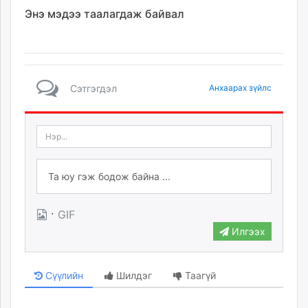
Энэ мэдээ таалагдаж байвал
Сэтгэгдэл
Анхаарах зүйлс
·
GIF
Илгээх
Сүүлийн
Шилдэг
Таагүй