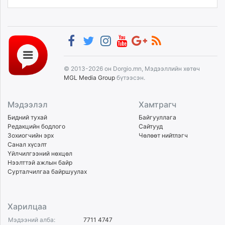
© 2013-2026 он Dorgio.mn, Мэдээллийн хөтөч
MGL Media Group
бүтээсэн.
Мэдээлэл
Хамтрагч
Бидний тухай
Байгууллага
Редакцийн бодлого
Сайтууд
Зохиогчийн эрх
Чөлөөт нийтлэгч
Санал хүсэлт
Үйлчилгээний нөхцөл
Нээлттэй ажлын байр
Сурталчилгаа байршуулах
Харилцаа
Мэдээний алба:
7711 4747