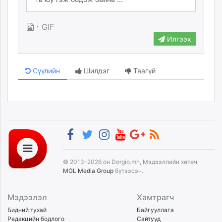
·
GIF
Илгээх
Сүүлийн
Шилдэг
Таагүй
© 2013-2026 он Dorgio.mn, Мэдээллийн хөтөч
MGL Media Group
бүтээсэн.
Мэдээлэл
Хамтрагч
Бидний тухай
Байгууллага
Редакцийн бодлого
Сайтууд