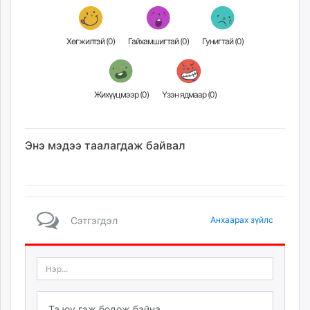
Хөгжилтэй (
0
)
Гайхамшигтай (
0
)
Гунигтай (
0
)
Жихүүцмээр (
0
)
Үзэн ядмаар (
0
)
Энэ мэдээ таалагдаж байвал
Сэтгэгдэл
Анхаарах зүйлс