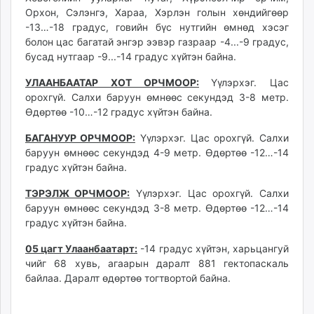
unuudur.mn
Орхон, Сэлэнгэ, Хараа, Хэрлэн голын хөндийгөөр
-13…-18 градус, говийн бүс нутгийн өмнөд хэсэг
isee.mn
болон цас багатай энгэр ээвэр газраар -4...-9 градус,
mglradio.com
бусад нутгаар -9...-14 градус хүйтэн байна.
fact.mn
itoim.mn
УЛААНБААТАР ХОТ ОРЧМООР:
Үүлэрхэг. Цас
орохгүй. Салхи баруун өмнөөс секундэд 3-8 метр.
tumen.mn
Өдөртөө -10…-12 градус хүйтэн байна.
shuum.mn
times.mn
БАГАНУУР ОРЧМООР:
Үүлэрхэг. Цас орохгүй. Салхи
tvmongolia.mn
баруун өмнөөс секундэд 4-9 метр. Өдөртөө -12…-14
градус хүйтэн байна.
mass.mn
unegui.mn
ТЭРЭЛЖ ОРЧМООР:
Үүлэрхэг. Цас орохгүй. Салхи
assa.mn
баруун өмнөөс секундэд 3-8 метр. Өдөртөө -12…-14
toim.mn
градус хүйтэн байна.
tac.mn
05 цагт Улаанбаатарт:
-14 градус хүйтэн, харьцангуй
paparazzi.mn
чийг 68 хувь, агаарын даралт 881 гектопаскаль
unread.today
байлаа. Даралт өдөртөө тогтвортой байна.