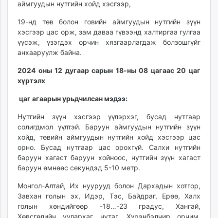
аймгуудын нутгийн хойд хэсгээр,
ikon.mn
mnb.mn
19-нд төв болон говийн аймгуудын нутгийн зүүн
Livetv.mn
хэсгээр цас орж, зам даваа гүвээнд халтиргаа гулгаа
үүсэж, үзэгдэх орчин хязгаарлагдаж болзошгүйг
Eguur.mn
анхааруулж байна.
24tsag.mn
shuud.mn
2024 оны 12 дугаар сарын 18-ны 08 цагаас 20 цаг
eagle.mn
хүртэлх
ergelt.mn
цаг агаарын урьдчилсан мэдээ:
zarig.mn
Нутгийн зүүн хэсгээр үүлэрхэг, бусад нутгаар
today.mn
солигдмол үүлтэй. Баруун аймгуудын нутгийн зүүн
zuv.mn
хойд, төвийн аймгуудын нутгийн хойд хэсгээр цас
mminfo.mn
орно. Бусад нутгаар цас орохгүй. Салхи нутгийн
ugluu.mn
баруун хагаст баруун хойноос, нутгийн зүүн хагаст
urlag.mn
баруун өмнөөс секундэд 5-10 метр.
unen.mn
Монгол-Алтай, Их нуурууд болон Дархадын хотгор,
asu.mn
Завхан голын эх, Идэр, Тэс, Байдраг, Ерөө, Халх
shudarga.mn
голын хөндийгөөр -18…-23 градус, Хангай,
shuurhai.mn
Хөвсгөлийн уулархаг нутаг, Хүрэнбэлчир орчим,