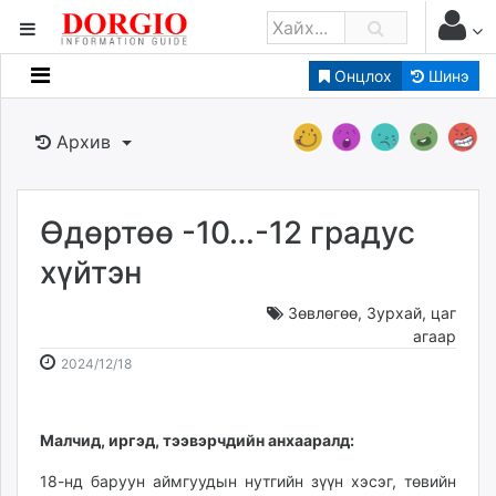
Онцлох
Шинэ
Мэдээллийн
Зар мэдээллийн
Архив
Банк санхүү
Бизнес ААН
Төрийн
Өдөртөө -10…-12 градус
Нийслэлийн
хүйтэн
Зөвлөгөө
,
Зурхай, цаг
dorgio.mn
агаар
Gogo.mn
2024-
2026-
2024/12/18
caak.mn
12-
08-
news.mn
18
09
zindaa.mn
08:56:10
06:14:04
Малчид, иргэд, тээвэрчдийн анхааралд:
Baabar.mn
18-нд баруун аймгуудын нутгийн зүүн хэсэг, төвийн
tovch.mn