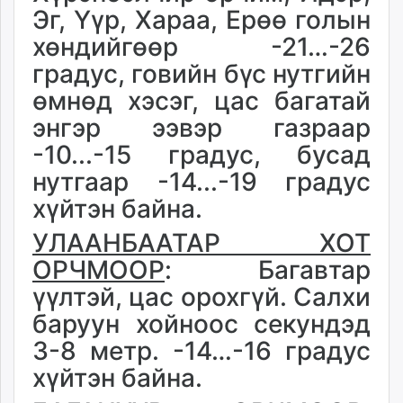
Эг, Үүр, Хараа, Ерөө голын
хөндийгөөр -21…-26
градус, говийн бүс нутгийн
өмнөд хэсэг, цас багатай
энгэр ээвэр газраар
-10...-15 градус, бусад
нутгаар -14...-19 градус
хүйтэн байна.
УЛААНБААТАР ХОТ
ОРЧМООР
: Багавтар
үүлтэй, цас орохгүй. Салхи
баруун хойноос секундэд
3-8 метр. -14…-16 градус
хүйтэн байна.