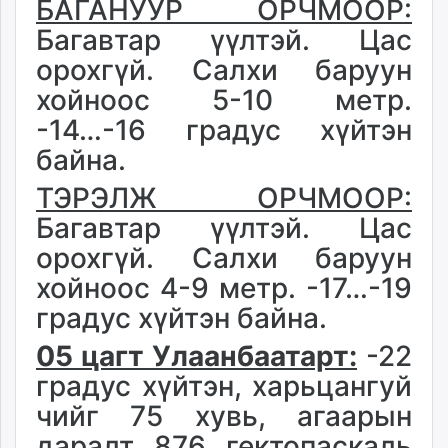
БАГАНУУР ОРЧМООР:
Багавтар үүлтэй. Цас
орохгүй. Салхи баруун
хойноос 5-10 метр.
-14…-16 градус хүйтэн
байна.
ТЭРЭЛЖ ОРЧМООР:
Багавтар үүлтэй. Цас
орохгүй. Салхи баруун
хойноос 4-9 метр. -17…-19
градус хүйтэн байна.
05 цагт Улаанбаатарт:
-22
градус хүйтэн, харьцангуй
чийг 75 хувь, агаарын
даралт 876 гектопаскаль