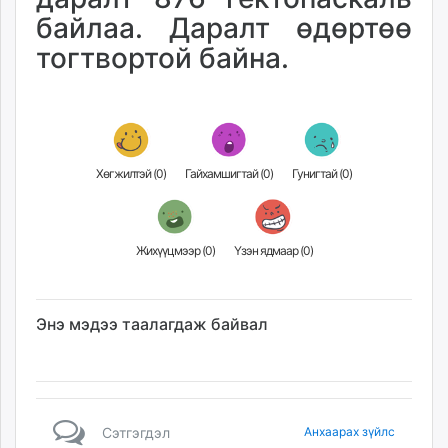
байлаа. Даралт өдөртөө
тогтвортой байна.
Хөгжилтэй (
0
)
Гайхамшигтай (
0
)
Гунигтай (
0
)
Жихүүцмээр (
0
)
Үзэн ядмаар (
0
)
Энэ мэдээ таалагдаж байвал
Сэтгэгдэл
Анхаарах зүйлс