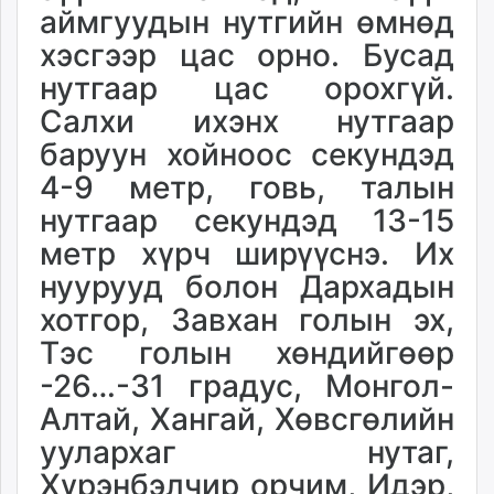
аймгуудын нутгийн өмнөд
unuudur.mn
хэсгээр цас орно. Бусад
isee.mn
mglradio.com
нутгаар цас орохгүй.
fact.mn
Салхи ихэнх нутгаар
itoim.mn
баруун хойноос секундэд
tumen.mn
4-9 метр, говь, талын
shuum.mn
нутгаар секундэд 13-15
times.mn
tvmongolia.mn
метр хүрч ширүүснэ. Их
mass.mn
нуурууд болон Дархадын
unegui.mn
хотгор, Завхан голын эх,
assa.mn
Тэс голын хөндийгөөр
toim.mn
-26…-31 градус, Монгол-
tac.mn
paparazzi.mn
Алтай, Хангай, Хөвсгөлийн
unread.today
уулархаг нутаг,
Хүрэнбэлчир орчим, Идэр,