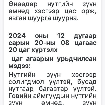
Өнөөдөр нутгийн зүүн
ikon.mn
өмнөд хэсгээр цас орж,
mnb.mn
Livetv.mn
явган шуурга шуурна.
Eguur.mn
24tsag.mn
shuud.mn
2024 оны 12 дугаар
eagle.mn
сарын 20-ны 08 цагаас
ergelt.mn
20 цаг хүртэлх
zarig.mn
today.mn
цаг агаарын урьдчилсан
zuv.mn
мэдээ:
mminfo.mn
Нутгийн зүүн хэсгээр
ugluu.mn
солигдмол үүлтэй, бусад
urlag.mn
unen.mn
нутгаар багавтар үүлтэй.
asu.mn
Говийн аймгуудын нутгийн
shudarga.mn
зүүн өмнөд, зүүн
shuurhai.mn