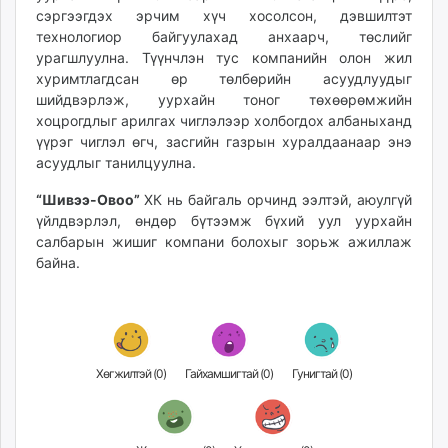
сэргээгдэх эрчим хүч хосолсон, дэвшилтэт
технологиор байгуулахад анхаарч, төслийг
урагшлуулна. Түүнчлэн тус компанийн олон жил
хуримтлагдсан өр төлбөрийн асуудлуудыг
шийдвэрлэж, уурхайн тоног төхөөрөмжийн
хоцрогдлыг арилгах чиглэлээр холбогдох албаныханд
үүрэг чиглэл өгч, засгийн газрын хуралдаанаар энэ
асуудлыг танилцуулна.
“Шивээ-Овоо”
ХК нь байгаль орчинд ээлтэй, аюулгүй
үйлдвэрлэл, өндөр бүтээмж бүхий уул уурхайн
салбарын жишиг компани болохыг зорьж ажиллаж
байна.
Хөгжилтэй (
0
)
Гайхамшигтай (
0
)
Гунигтай (
0
)