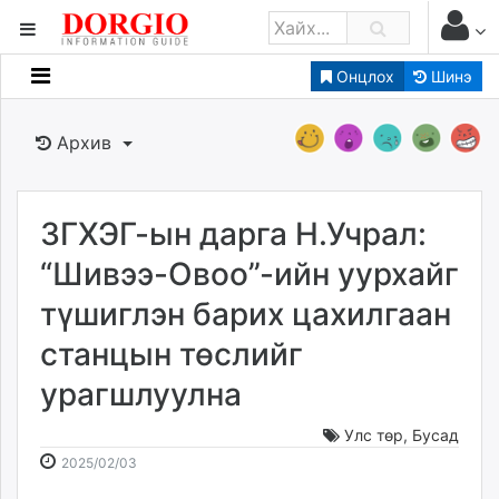
Онцлох
Шинэ
Мэдээллийн
Зар мэдээллийн
Архив
Банк санхүү
Бизнес ААН
Төрийн
ЗГХЭГ-ын дарга Н.Учрал:
Нийслэлийн
“Шивээ-Овоо”-ийн уурхайг
түшиглэн барих цахилгаан
dorgio.mn
станцын төслийг
Gogo.mn
caak.mn
урагшлуулна
news.mn
zindaa.mn
Улс төр
,
Бусад
2025-
2026-
Baabar.mn
2025/02/03
02-
08-
tovch.mn