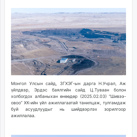
03
08
ikon.mn
16:08:11
13:22:58
mnb.mn
Livetv.mn
Eguur.mn
24tsag.mn
shuud.mn
eagle.mn
ergelt.mn
zarig.mn
today.mn
zuv.mn
Монгол Улсын сайд, ЗГХЭГ-ын дарга Н.Учрал, Аж
mminfo.mn
үйлдвэр, Эрдэс баялгийн сайд Ц.Туваан болон
холбогдох албаныхан өнөөдөр (2025.02.03) “Шивээ-
ugluu.mn
овоо” ХК-ийн үйл ажиллагаатай танилцаж, тулгамдаж
urlag.mn
буй асуудлуудыг нь шийдвэрлэх зорилгоор
unen.mn
ажиллалаа.
asu.mn
shudarga.mn
shuurhai.mn