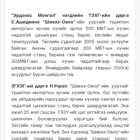
"Эрдэнэс Монгол" нэгдлийн ТЭХГ-ийн дарга
С.Ашидмөнх “Шивээ-Овоо”
-ийн уурхайг түшиглэн
импортын эрчим хүчийг орлох 300 MBT-ын хүчин
чадалтай цахилгаан станц барих төслийн явцыг
танилцуулав. Төслийн судалгааг 2005 оноос эхлүүлж
байсан. Анхны судалгаагаар 200 MBT-ын хүчин
чадалтай станц барина гэж төлөвлөсөн ч өнөөдөр
300MBT-аас дээш хүчин чадалтайгаар барих
шаардлагатай. Өнөөдрийн байдлаар газрын (100га)
асуудлыг бүрэн шийдсэн гэв.
ЗГХЭГ-ын дарга Н.Учрал:
“Шивээ-Овоо”-ийн уурхайг
түшиглэн импортын эрчим хүчийг орлох, бүс нутгийн
аж үйлдвэрийн паркуудыг эрчим хүчээр хангах хүчин
чадалтай цахилгаан станц барих шаардлагатай. Энэ
ажил 20 жил гацсан. ТЭЗҮ-ийг цаг үетэйгээ нийцүүлж,
шинэчлэн боловсруулах хэрэгцээ бий болсон.
Засгийн газар том төслүүдээ урагшлуулахад онцгой
анхаарч ажиллаж буй. Энэ хүрээнд “Шивээ-Овоо”-ийн
уурхайг түшиглэн барих шинэ станцыг нүүрс,