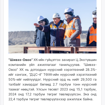
unuudur.mn
isee.mn
mglradio.com
fact.mn
itoim.mn
tumen.mn
shuum.mn
times.mn
tvmongolia.mn
mass.mn
“Шивээ-Овоо”
ХК-ийн гүйцэтгэх захирал Ц.Энхтүвшин
unegui.mn
компанийн үйл ажиллагааг танилцуулав. “Шивээ-
assa.mn
Овоо” ХК нь дотоодын нүүрсний хэрэглээний 28.3%-
toim.mn
ийг хангаж, “ДЦС-4” ТӨХК-ийн нүүрсний хэрэглээний
50%-ийг нийлүүлдэг. Нүүрсний орд нь нийт 29,500 га
tac.mn
талбайг хамардаг бөгөөд 2.7 тэрбум тонн нүүрсний
paparazzi.mn
таамаг нөөцтэй. Улсын төсөвт 2023 онд 15,1 тэрбум,
unread.today
2024 онд 17,2 тэрбум төгрөг төвлөрүүлсэн. Энэ онд
22,4 тэрбум төгрөг төвлөрүүлэхээр ажиллаж байна.