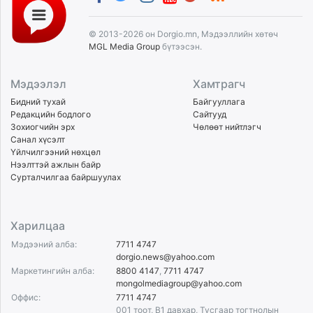
© 2013-2026 он Dorgio.mn, Мэдээллийн хөтөч
MGL Media Group
бүтээсэн.
Мэдээлэл
Хамтрагч
Бидний тухай
Байгууллага
Редакцийн бодлого
Сайтууд
Зохиогчийн эрх
Чөлөөт нийтлэгч
Санал хүсэлт
Үйлчилгээний нөхцөл
Нээлттэй ажлын байр
Сурталчилгаа байршуулах
Харилцаа
Мэдээний алба:
7711 4747
dorgio.news@yahoo.com
Маркетингийн алба:
8800 4147
,
7711 4747
mongolmediagroup@yahoo.com
Оффис:
7711 4747
001 тоот, B1 давхар, Тусгаар тогтнолын