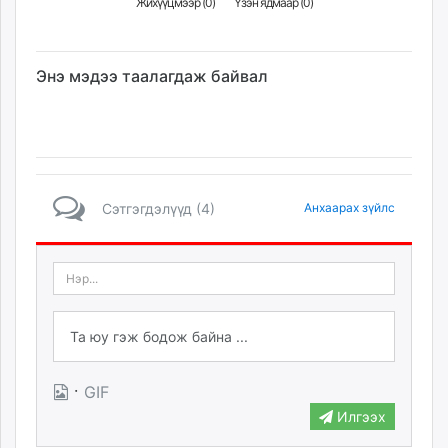
Жихүүцмээр (
0
)
Үзэн ядмаар (
0
)
Энэ мэдээ таалагдаж байвал
Сэтгэгдэлүүд (4)
Анхаарах зүйлс
·
GIF
Илгээх