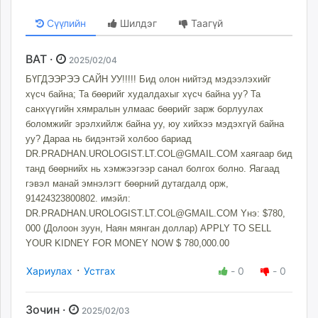
Сүүлийн
Шилдэг
Таагүй
BAT ·
2025/02/04
БҮГДЭЭРЭЭ САЙН УУ!!!!! Бид олон нийтэд мэдээлэхийг
хүсч байна; Та бөөрийг худалдахыг хүсч байна уу? Та
санхүүгийн хямралын улмаас бөөрийг зарж борлуулах
боломжийг эрэлхийлж байна уу, юу хийхээ мэдэхгүй байна
уу? Дараа нь бидэнтэй холбоо бариад
DR.PRADHAN.UROLOGIST.LT.COL@GMAIL.COM
хаягаар бид
танд бөөрнийх нь хэмжээгээр санал болгох болно. Яагаад
гэвэл манай эмнэлэгт бөөрний дутагдалд орж,
91424323800802. имэйл:
DR.PRADHAN.UROLOGIST.LT.COL@GMAIL.COM
Yнэ: $780,
000 (Долоон зуун, Наян мянган доллар) APPLY TO SELL
YOUR KIDNEY FOR MONEY NOW $ 780,000.00
·
Хариулах
Устгах
-
0
-
0
Зочин ·
2025/02/03